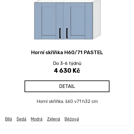
Horní skříňka H60/71 PASTEL
Do 3-6 týdnů
4 630 Kč
DETAIL
Horní skříňka. š60 v71 h32 cm
Bílá
Šedá
Modrá
Zelená
Béžová