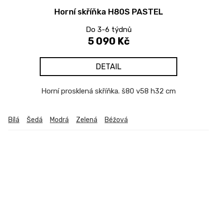
Horní skříňka H80S PASTEL
Do 3-6 týdnů
5 090 Kč
DETAIL
Horní prosklená skříňka. š80 v58 h32 cm
Bílá
Šedá
Modrá
Zelená
Béžová