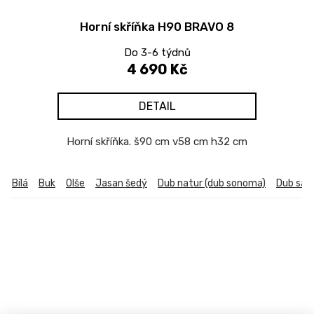
Horní skříňka H90 BRAVO 8
Do 3-6 týdnů
4 690 Kč
DETAIL
Horní skříňka. š90 cm v58 cm h32 cm
Bílá
Buk
Olše
Jasan šedý
Dub natur (dub sonoma)
Dub sa