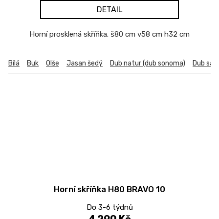
DETAIL
Horní prosklená skříňka. š80 cm v58 cm h32 cm
Bílá
Buk
Olše
Jasan šedý
Dub natur (dub sonoma)
Dub sa
Horní skříňka H80 BRAVO 10
Do 3-6 týdnů
4 290 Kč