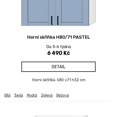
s
p
r
o
d
Horní skříňka H80/71 PASTEL
u
k
Do 3-6 týdnů
t
6 490 Kč
ů
DETAIL
Horní skříňka. š80 v71 h32 cm
Bílá
Šedá
Modrá
Zelená
Béžová