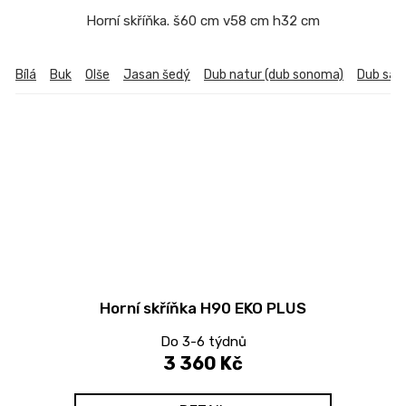
Horní skříňka. š60 cm v58 cm h32 cm
Bílá
Buk
Olše
Jasan šedý
Dub natur (dub sonoma)
Dub sa
Horní skříňka H90 EKO PLUS
Do 3-6 týdnů
3 360 Kč