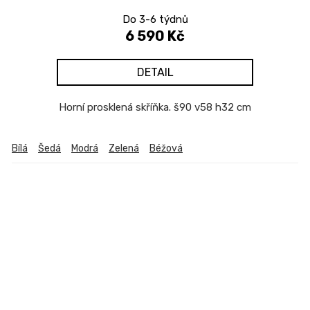
Do 3-6 týdnů
6 590 Kč
DETAIL
Horní prosklená skříňka. š90 v58 h32 cm
Bílá
Šedá
Modrá
Zelená
Béžová