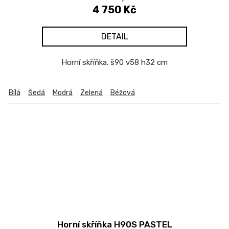
4 750 Kč
DETAIL
Horní skříňka. š90 v58 h32 cm
Bílá
Šedá
Modrá
Zelená
Béžová
Horní skříňka H90S PASTEL