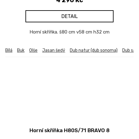
DETAIL
Horní skříňka. š80 cm v58 cm h32 cm
Bílá
Buk
Olše
Jasan šedý
Dub natur (dub sonoma)
Dub sa
Horní skříňka H80S/71 BRAVO 8