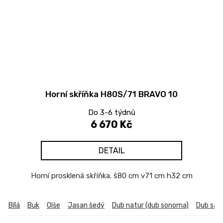
Horní skříňka H80S/71 BRAVO 10
Do 3-6 týdnů
6 670 Kč
DETAIL
Horní prosklená skříňka. š80 cm v71 cm h32 cm
Bílá
Buk
Olše
Jasan šedý
Dub natur (dub sonoma)
Dub sa