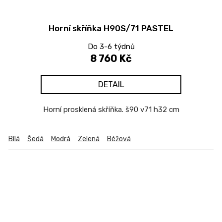
Horní skříňka H90S/71 PASTEL
Do 3-6 týdnů
8 760 Kč
DETAIL
Horní prosklená skříňka. š90 v71 h32 cm
Bílá
Šedá
Modrá
Zelená
Béžová