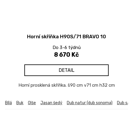
Horní skříňka H90S/71 BRAVO 10
Do 3-6 týdnů
8 670 Kč
DETAIL
Horní prosklená skříňka. š90 cm v71 cm h32 cm
Bílá
Buk
Olše
Jasan šedý
Dub natur (dub sonoma)
Dub sa