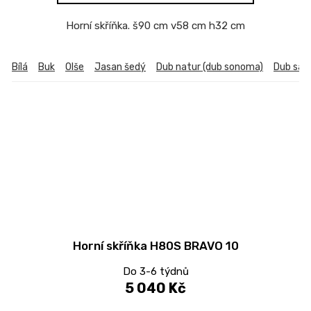
Horní skříňka. š90 cm v58 cm h32 cm
Bílá
Buk
Olše
Jasan šedý
Dub natur (dub sonoma)
Dub sa
Horní skříňka H80S BRAVO 10
Do 3-6 týdnů
5 040 Kč