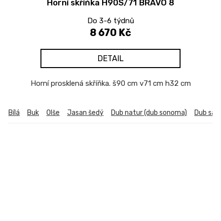
Horní skříňka H90S/71 BRAVO 8
Do 3-6 týdnů
8 670 Kč
DETAIL
Horní prosklená skříňka. š90 cm v71 cm h32 cm
Bílá
Buk
Olše
Jasan šedý
Dub natur (dub sonoma)
Dub sa