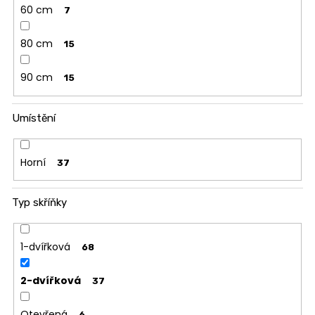
60 cm
7
u
č
80 cm
u
15
j
e
90 cm
15
m
e
Umístění
JÍDELNÍ
STŮL
Horní
37
TOKIO
20
090
Typ skříňky
Kč
1-dvířková
68
2-dvířková
37
Otevřená
6