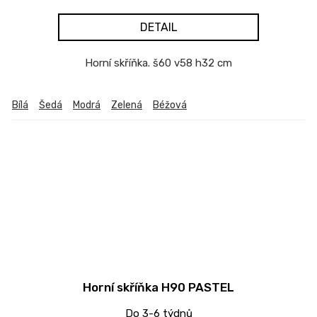
DETAIL
Horní skříňka. š60 v58 h32 cm
Bílá
Šedá
Modrá
Zelená
Béžová
Horní skříňka H90 PASTEL
Do 3-6 týdnů