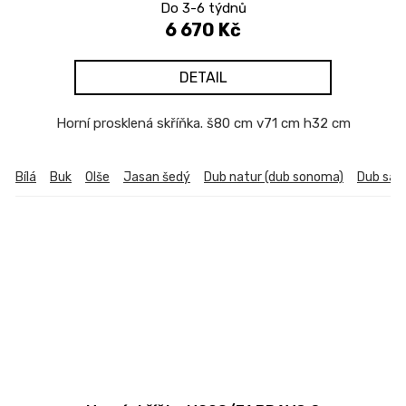
Do 3-6 týdnů
6 670 Kč
DETAIL
Horní prosklená skříňka. š80 cm v71 cm h32 cm
Bílá
Buk
Olše
Jasan šedý
Dub natur (dub sonoma)
Dub sa