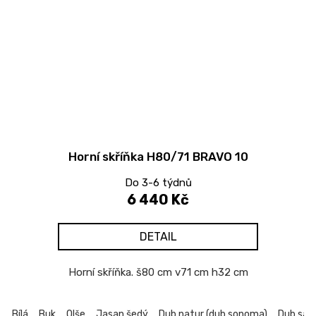
Horní skříňka H80/71 BRAVO 10
Do 3-6 týdnů
6 440 Kč
DETAIL
Horní skříňka. š80 cm v71 cm h32 cm
Bílá
Buk
Olše
Jasan šedý
Dub natur (dub sonoma)
Dub sa