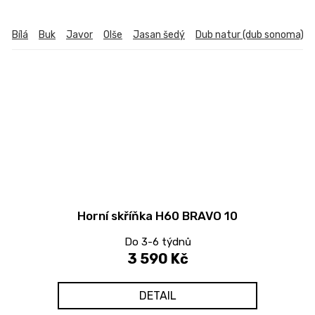
Bílá
Buk
Javor
Olše
Jasan šedý
Dub natur (dub sonoma)
Horní skříňka H60 BRAVO 10
Do 3-6 týdnů
3 590 Kč
DETAIL