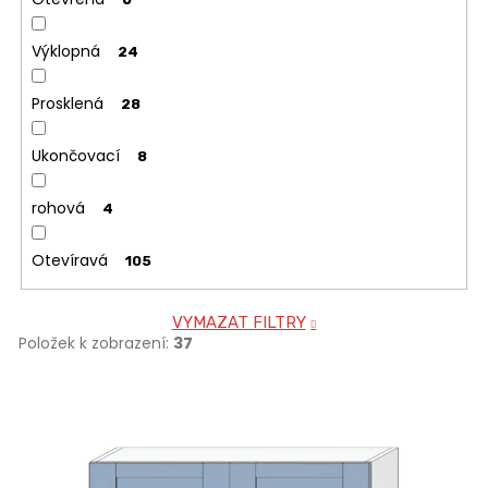
Výklopná
24
Prosklená
28
Ukončovací
8
rohová
4
Otevíravá
105
VYMAZAT FILTRY
Položek k zobrazení:
37
V
ý
p
i