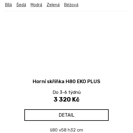
Bílá
Šedá
Modrá
Zelená
Béžová
Horní skříňka H80 EKO PLUS
Do 3-6 týdnů
3 320 Kč
DETAIL
š80 v58 h32 cm