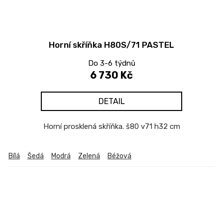
Horní skříňka H80S/71 PASTEL
Do 3-6 týdnů
6 730 Kč
DETAIL
Horní prosklená skříňka. š80 v71 h32 cm
Bílá
Šedá
Modrá
Zelená
Béžová