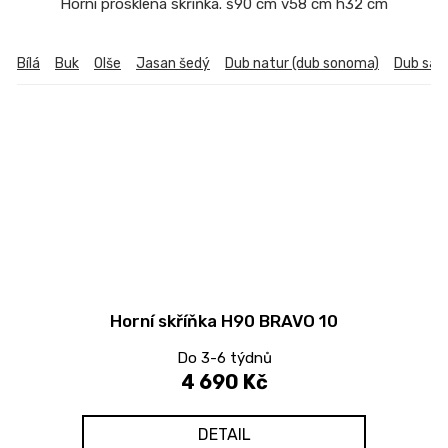
Horní prosklená skříňka. š90 cm v58 cm h32 cm
Bílá
Buk
Olše
Jasan šedý
Dub natur (dub sonoma)
Dub sa
Horní skříňka H90 BRAVO 10
Do 3-6 týdnů
4 690 Kč
DETAIL