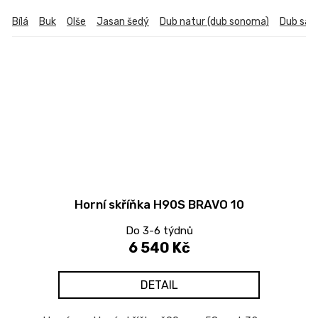
Bílá
Buk
Olše
Jasan šedý
Dub natur (dub sonoma)
Dub sa
Horní skříňka H90S BRAVO 10
Do 3-6 týdnů
6 540 Kč
DETAIL