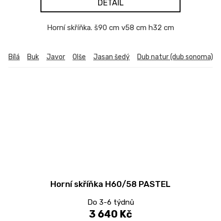
DETAIL
Horní skříňka. š90 cm v58 cm h32 cm
Bílá
Buk
Javor
Olše
Jasan šedý
Dub natur (dub sonoma)
Horní skříňka H60/58 PASTEL
Do 3-6 týdnů
3 640 Kč