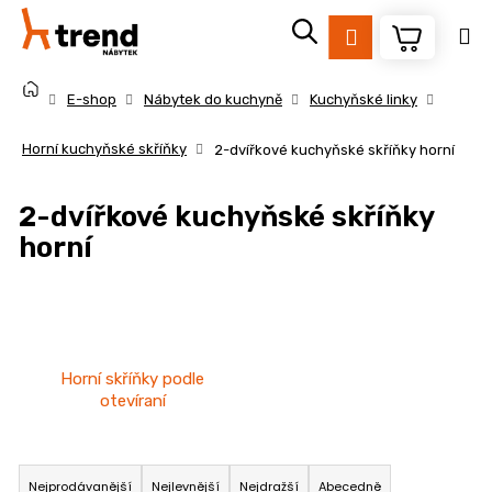
K
Přejít
na
o
Přihlášení
Zpět
Zpět
obsah
š
Domů
í
E-shop
Nábytek do kuchyně
Kuchyňské linky
k
C
Horní kuchyňské skříňky
2-dvířkové kuchyňské skříňky horní
o
p
2-dvířkové kuchyňské skříňky
o
horní
t
ř
e
b
u
Horní skříňky podle
j
otevíraní
e
t
Ř
e
a
Nejprodávanější
Nejlevnější
Nejdražší
Abecedně