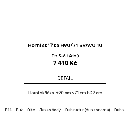
Horní skříňka H90/71 BRAVO 10
Do 3-6 týdnů
7 410 Kč
DETAIL
Horní skříňka. š90 cm v71 cm h32 cm
Bílá
Buk
Olše
Jasan šedý
Dub natur (dub sonoma)
Dub sa