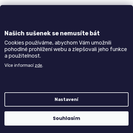
Horní skříňka H90S BRAVO 8
Do 3-6 týdnů
Našich sušenek se nemusíte bát
6 530 Kč
Cookies používáme, abychom Vám umožnili
pohodlné prohlížení webu a zlepšovali jeho funkce
DETAIL
a použitelnost.
Více informací
zde
.
Horní prosklená skříňka. š90 cm v58 cm h32 cm
Bílá
Buk
Olše
Jasan šedý
Dub natur (dub sonoma)
Dub sa
Nastavení
Souhlasím