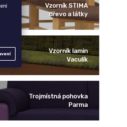
Vzorník STIMA
ení
dřevo a látky
Vzorník lamin
avení
Vaculík
Trojmístná pohovka
Parma