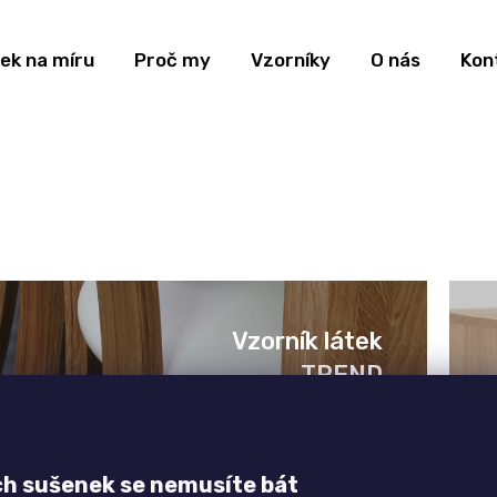
ek na míru
Proč my
Vzorníky
O nás
Kon
Vzorník látek
TREND
ch sušenek se nemusíte bát