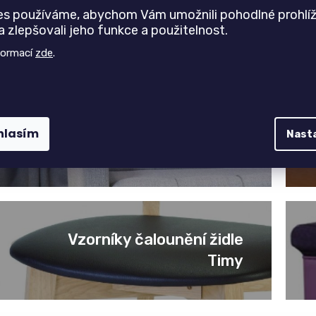
Vzorník dřeva
es používáme, abychom Vám umožnili pohodlné prohlíž
 zlepšovali jeho funkce a použitelnost.
PAGED dub
formací
zde
.
Vzorník látek
hlasím
Nast
Vaculík
Vzorníky čalounění židle
Timy