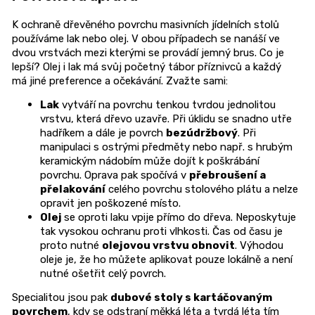
K ochraně dřevěného povrchu
masivních jídelních stolů
používáme
lak nebo olej. V obou případech se nanáší ve
dvou vrstvách mezi kterými se provádí jemný brus.
Co je
lepší?
Olej i
lak
má svůj
početný
tábor příznivců
a každý
má
jiné preference a očekávání. Zvažte sami:
Lak
vytváří na povrchu tenkou tvrdou jednolitou
vrstvu, která dřevo uzavře. Při úklidu se snadno utře
hadříkem a dále je povrch
bezúdržbový
. P
ři
manipulaci s ostrými předměty nebo např. s hrubým
keramickým nádobím může dojít k poškrábání
povrchu. Oprava pak spočívá v
přebroušení a
přelakování
celého povrchu stolového plátu a nelze
opravit jen poškozené místo.
Olej
se oproti
laku
vpije
přímo
do dřeva.
Neposkytuje
tak vysokou ochranu proti vlhkosti. Čas od času je
proto nutné
olejovou vrstvu obnovit
. Výhodou
oleje je, že ho můžete aplikovat pouze lokálně a není
nutné ošetřit celý povrch.
Speci
alitou jsou pak
dubové
stoly s
kartáčov
aným
povrchem
, kdy se odstraní
měkká léta
a tvrdá léta
tím