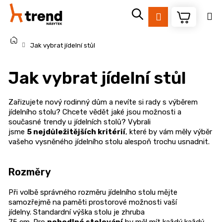
K
Přejít
na
o
Přihlášení
Zpět
Zpět
obsah
š
Domů
í
Jak vybrat jídelní stůl
k
C
Jak vybrat jídelní stůl
o
p
o
Zařizujete nový rodinný dům a nevíte si rady s výběrem
jídelního stolu?
Chcete vědět jaké jsou možnosti a
t
současné trendy u jídelních stolů?
Vybrali
ř
jsme
5 nejdůležitějších kritérií
, které by vám měly výběr
e
vašeho vysněného jídelního stolu alespoň trochu usnadnit.
b
u
Rozměry
j
e
Při volbě správného rozměru jídelního stolu mějte
samozřejmě na paměti prostorové možnosti vaší
t
jídelny.
Standardní výška stolu je zhruba
e