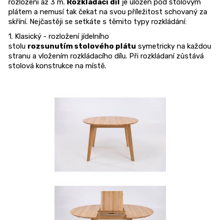
rozložení
až
3 m.
Rozkládací díl
je uložen pod stolovým
u
plátem a nemusí
tak čekat na svou příležitost
schov
aný
za
č
skří
ní
.
Ne
jčastěj
i
se setkáte s těmito
t
y
py
rozkládání:
u
1.
Klasický
- r
oz
ložení jídelního
j
stolu
roz
sunutí
m
stolového plátu
symetricky na každou
e
stranu a vložení
m
rozkládacího dílu. Při rozkládaní zůstává
m
stolová konstrukce na místě.
e
JEDNOLŮŽKO
NEMO
7
750
Kč