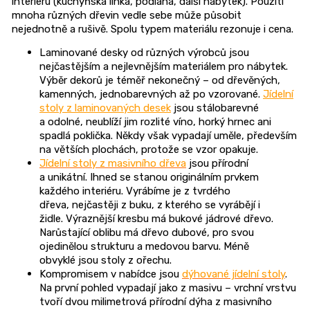
interiéru (kuchyňská linka, podlaha, další nábytek). Použití
mnoha
různých dřevin
vedle sebe může
působ
it
nejednotně a
rušivě.
Spolu
typem
materiálu rezonuje i cena.
L
aminované desky
od různých výrobců
jsou
n
ejčastějším
a nejlevnějším
materiálem
pro nábytek.
Výběr dekorů je téměř nekonečný – od dřevěných,
kamenných, jednobarevných až po vzorované.
Jídelní
stoly z laminovaných desek
jsou
stálobarevné
a
odolné, neublíží jim rozlité víno, horký hrnec ani
spadlá poklička.
N
ěkdy však vypadají uměle, především
na větších plochách,
protože
se vzor opakuje
.
J
ídelní
stoly
z masivního
dřeva
jsou přírodní
a
unikátní. Ihned se
stan
o
u
originálním
prvkem
každého interiéru.
Vyrábíme je z tvrdého
dřeva,
n
ejčastěji z buku, z kterého se vyrábějí i
židle.
Výraznější kresbu má bukové jádrové dřevo.
N
arůstající oblibu má dřevo dubové, pro svou
ojedinělou strukturu a medovou barvu.
Méně
obvyklé
jsou stoly z ořechu.
K
ompromisem v nabídce jsou
dýhované jídelní stoly
.
Na první pohled vypadají jako z masivu – vrchní vrstvu
tvoří dvou milimetrová přírodní dýha z masivního