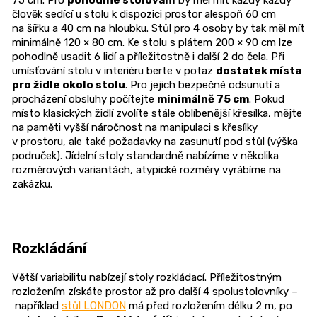
75 cm.
Pro
pohodlné stolování
by měl mít každý každý
n
člověk sedící
u stolu k dispozici
prostor alespoň 60 cm
na
šířku a
40 cm
na hlo
u
bku
.
Stůl pro 4 osoby
by
tak měl mít
a
minimálně 120 × 80 cm.
Ke stolu s plátem 200 × 90 cm lze
j
pohodlně usadit 6 lidí a příležitostně i další 2 do čela. Při
í
umísťování stolu v interiéru berte v potaz
dostatek místa
t
pro židle okolo stolu
. Pro jejich bezpečné odsunutí a
procházení obsluhy počítejte
minimálně 75 cm
. Pokud
?
místo klasických židlí zvolíte stále oblíbenější křesílka, mějte
na paměti vyšší náročnost na manipulaci s křesílky
v prostoru, ale také požadavky na zasunutí pod stůl (výška
područek). Jídelní stoly standardně nabízíme v několika
rozměrových variantách, atypické rozměry vyrábíme na
HLEDAT
zakázku.
Rozkládání
D
o
Větší variabilitu nabízejí stoly rozkládací.
P
říležitostným
p
rozložením získáte prostor až pro další 4 spolustolovníky –
o
například
stůl LONDON
má před rozložením
délk
u
2 m,
po
r