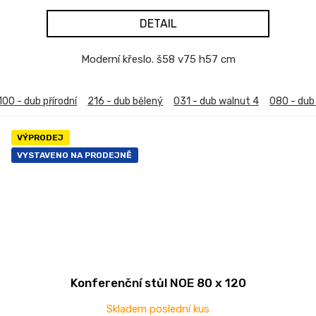
DETAIL
Moderní křeslo. š58 v75 h57 cm
100 - dub přírodní
216 - dub bělený
031 - dub walnut 4
080 - du
VÝPRODEJ
VYSTAVENO NA PRODEJNĚ
Konferenční stůl NOE 80 x 120
Skladem poslední kus