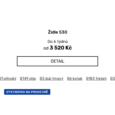
Židle 530
Do 6 týdnů
3 520 Kč
od
DETAIL
B1 přírodní
B149 olše
B3 dub tmavý
B6 koňak
B183 třešeň
B3
VYSTAVENO NA PRODEJNĚ