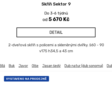
Skříň Sektor 9
Do 3-6 týdnů
5 670 Kč
od
DETAIL
2-dveřová skříň s policemi a skleněnými dvířky. š60 - 90
v175 h34,5 a 43 cm
Bílá
Buk
Javor
Olše
Jasan šedý
Dub natur (dub sonoma)
Du
VYSTAVENO NA PRODEJNĚ