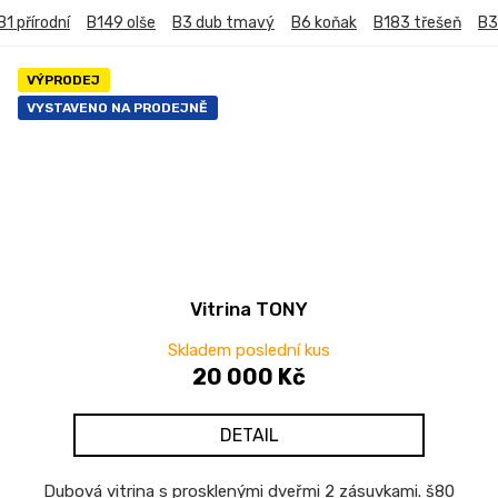
B1 přírodní
B149 olše
B3 dub tmavý
B6 koňak
B183 třešeň
B3
VÝPRODEJ
VYSTAVENO NA PRODEJNĚ
Vitrina TONY
Skladem poslední kus
20 000 Kč
DETAIL
Dubová vitrina s prosklenými dveřmi 2 zásuvkami. š80