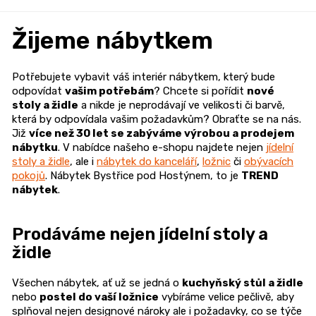
​Žijeme nábytkem
Potřebujete vybavit váš interiér nábytkem, který bude
odpovídat
vašim potřebám
? Chcete si pořídit
nové
stoly a židle
a nikde je neprodávají ve velikosti či barvě,
která by odpovídala vašim požadavkům? Obraťte se na nás.
Již
více než 30 let se zabýváme výrobou a prodejem
nábytku
. V nabídce našeho e-shopu najdete nejen
jídelní
stoly a židle
, ale i
nábytek do kanceláří
,
ložnic
či
obývacích
pokojů
. Nábytek Bystřice pod Hostýnem, to je
TREND
nábytek
.
Prodáváme nejen jídelní stoly a
židle
Všechen nábytek, ať už se jedná o
kuchyňský stůl a židle
nebo
postel do vaší ložnice
vybíráme velice pečlivě, aby
splňoval nejen designové nároky ale i požadavky, co se týče