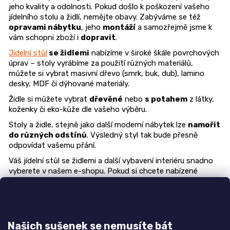
jeho kvality a odolnosti. Pokud došlo k poškození vašeho
jídelního stolu a židlí, nemějte obavy. Zabýváme se též
opravami nábytku
, jeho
montáží
a samozřejmě jsme k
vám schopni zboží i
dopravit
.
Jídelní stůl
se židlemi
nabízíme v široké škále povrchových
úprav – stoly vyrábíme za použití různých materiálů,
můžete si vybrat masivní dřevo (smrk, buk, dub), lamino
desky, MDF či dýhované materiály.
Židle si můžete vybrat
dřevěné
nebo
s potahem
z látky,
koženky či eko-kůže dle vašeho výběru.
Stoly a židle, stejně jako další moderní nábytek lze
namořit
do různých odstínů
. Výsledný styl tak bude přesně
odpovídat vašemu přání.
Váš jídelní stůl se židlemi a další vybavení interiéru snadno
vyberete v našem e-shopu. Pokud si chcete nabízené
produkty
prohlédnout a vyzkoušet
, přijďte se podívat,
do naší
vzorkové prodejny nábytek Bystřice pod
Hostýnem
. Případně
nás kontaktujte
, sdělte nám své
požadavky a my vám připravíme
nábytek na míru
.
Našich sušenek se nemusíte bát