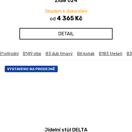
Židle 024
Skladem k dokončení
4 365 Kč
od
DETAIL
B1 přírodní
B149 olše
B3 dub tmavý
B6 koňak
B183 třešeň
B3
VYSTAVENO NA PRODEJNĚ
Jídelní stůl DELTA