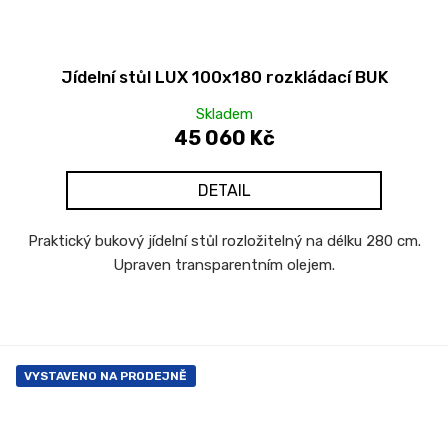
u
č
u
Jídelní stůl LUX 100x180 rozkládací BUK
j
e
Skladem
m
45 060 Kč
e
DETAIL
ŽIDLE
GOLDA
Praktický bukový jídelní stůl rozložitelný na délku 280 cm.
5
Upraven transparentním olejem.
235
Kč
VYSTAVENO NA PRODEJNĚ