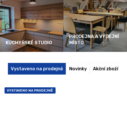
n
t
a
k
j
í
e
t
PRODEJNA A VÝDEJNÍ
m
?
KUCHYŇSKÉ STUDIO
MÍSTO
Vystaveno na prodejně
Novinky
Akční zboží
D
HLEDAT
VYSTAVENO NA PRODEJNĚ
D
o
p
o
r