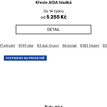
Křeslo AIDA hladká
Do 14 týdnů
5 255 Kč
od
DETAIL
B1 přírodní
B149 olše
B3 dub tmavý
B6 koňak
B183 třešeň
B3
VYSTAVENO NA PRODEJNĚ