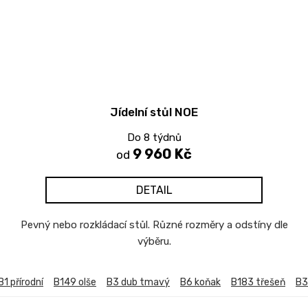
Jídelní stůl NOE
Do 8 týdnů
9 960 Kč
od
DETAIL
Pevný nebo rozkládací stůl. Různé rozměry a odstíny dle
výběru.
B1 přírodní
B149 olše
B3 dub tmavý
B6 koňak
B183 třešeň
B3