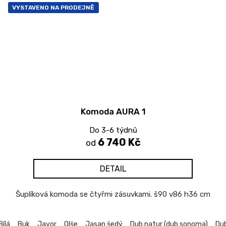
VYSTAVENO NA PRODEJNĚ
Komoda AURA 1
Do 3-6 týdnů
6 740 Kč
od
DETAIL
Šuplíková komoda se čtyřmi zásuvkami. š90 v86 h36 cm
Bílá
Buk
Javor
Olše
Jasan šedý
Dub natur (dub sonoma)
Du