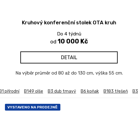
Kruhový konferenční stolek OTA kruh
Do 4 týdnů
10 000 Kč
od
DETAIL
Na výběr průměr od 80 až do 130 cm, výška 55 cm.
B1 přírodní
B149 olše
B3 dub tmavý
B6 koňak
B183 třešeň
B3
VYSTAVENO NA PRODEJNĚ