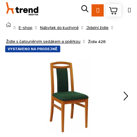
K
Přejít
na
o
Přihlášení
obsah
Zpět
Zpět
š
Domů
í
E-shop
Nábytek do kuchyně
Jídelní židle
k
C
Židle s čalouněným sedákem a opěrkou
Židle 428
o
VYSTAVENO NA PRODEJNĚ
p
o
t
ř
e
b
u
j
e
t
e