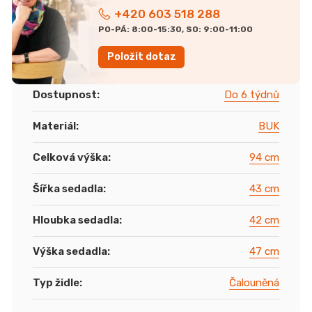
+420 603 518 288
PO-PÁ: 8:00-15:30, SO: 9:00-11:00
Položit dotaz
Dostupnost
:
Do 6 týdnů
Materiál
:
BUK
Celková výška
:
94 cm
Šířka sedadla
:
43 cm
Hloubka sedadla
:
42 cm
Výška sedadla
:
47 cm
Typ židle
:
Čalouněná