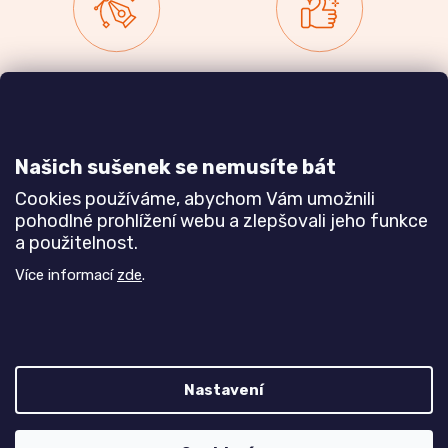
Zakázková výroba
Ověřeno
nábytku
zákazníky
a realizace interiérů
Našich sušenek se nemusíte bát
Dozvědět se více
Dozvědět se více
Cookies používáme, abychom Vám umožnili
pohodlné prohlížení webu a zlepšovali jeho funkce
a použitelnost.
Poznejte nás blíže
Více informací
zde
.
Nastavení
Z
Vytvořil Shoptet