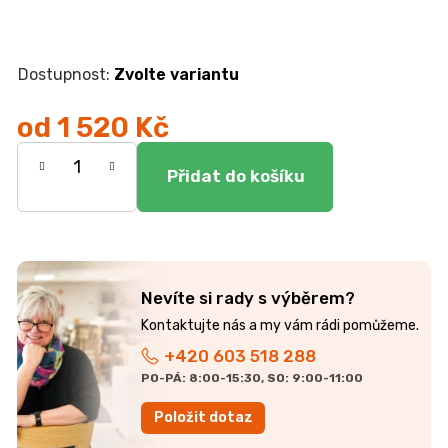
r
u
č
u
Zvolte variantu
j
e
od
1 520 Kč
m
e
Měrná
cena:
JÍDELNÍ
STŮL
TOKIO
20
090
Nevíte si rady s výběrem?
Kč
+420 603 518 288
PO-PÁ: 8:00-15:30, SO: 9:00-11:00
Položit dotaz