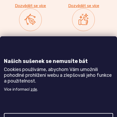
Dozvědět se více
Dozvědět se více
Zakázková výroba
Ověřeno
nábytku
zákazníky
a realizace interiérů
Našich sušenek se nemusíte bát
Dozvědět se více
Dozvědět se více
Cookies používáme, abychom Vám umožnili
pohodlné prohlížení webu a zlepšovali jeho funkce
a použitelnost.
Poznejte nás blíže
Více informací
zde
.