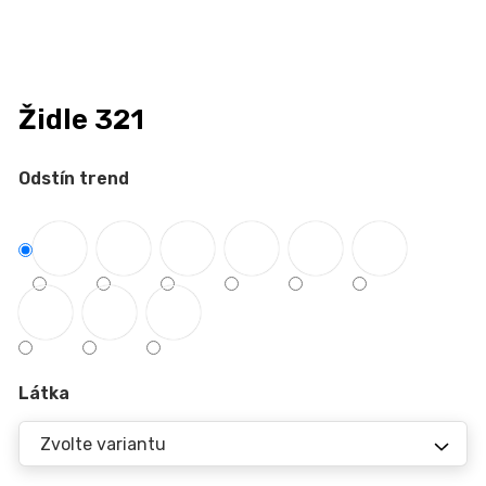
n
a
j
í
Židle 321
t
?
Odstín trend
HLEDAT
D
Látka
o
p
o