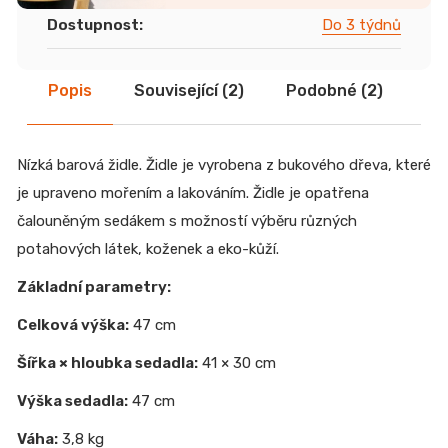
Dostupnost
:
Do 3 týdnů
Popis
Související (2)
Podobné (2)
Di
Nízká barová židle. Židle je vyrobena z bukového dřeva, které
je upraveno mořením a lakováním. Židle je opatřena
čalouněným sedákem s možností výběru různých
potahových látek, koženek a eko-kůží.
Základní parametry:
Celková výška:
47 cm
Šířka × hloubka sedadla:
41 × 30 cm
Výška sedadla:
47 cm
Váha:
3,8 kg