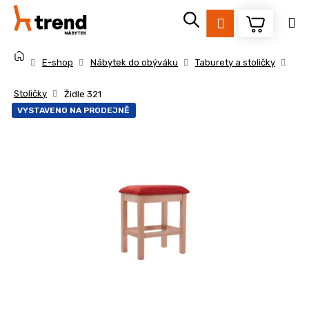
K
Přejít
na
o
Přihlášení
obsah
Zpět
Zpět
š
Domů
í
E-shop
Nábytek do obýváku
Taburety a stoličky
k
C
Stoličky
Židle 321
o
VYSTAVENO NA PRODEJNĚ
p
o
t
ř
e
b
u
j
e
t
e