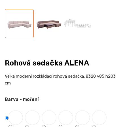
n
a
j
í
t
?
Rohová sedačka ALENA
HLEDAT
Velká moderní rozkládací rohová sedačka. š320 v85 h203
cm
Barva - moření
D
o
p
o