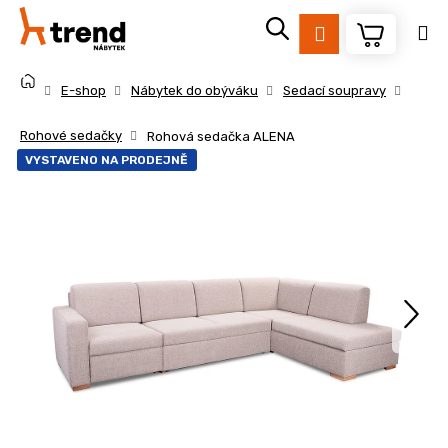
K
Přejít
na
o
Přihlášení
obsah
Zpět
Zpět
š
Domů
í
E-shop
Nábytek do obýváku
Sedací soupravy
k
C
Rohové sedačky
Rohová sedačka ALENA
o
VYSTAVENO NA PRODEJNĚ
p
o
t
ř
e
b
u
j
e
t
e