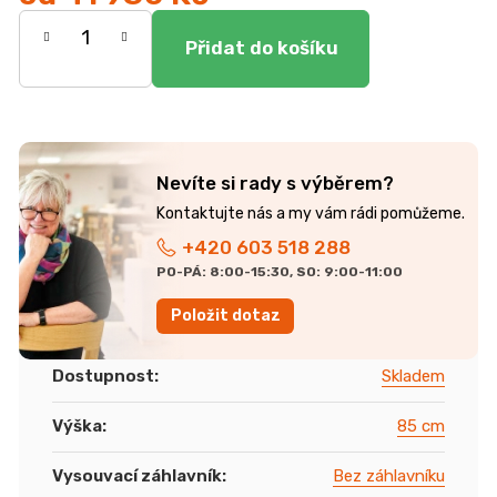
Měrná
cena:
Nevíte si rady s výběrem?
+420 603 518 288
PO-PÁ: 8:00-15:30, SO: 9:00-11:00
Položit dotaz
Dostupnost
:
Skladem
Výška
:
85 cm
Vysouvací záhlavník
:
Bez záhlavníku