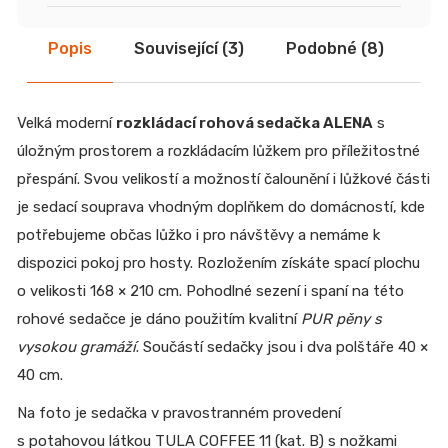
Popis
Související (3)
Podobné (8)
Di
Velká moderní
rozkládací rohová sedačka ALENA
s
úložným prostorem a rozkládacím lůžkem pro příležitostné
přespání. Svou velikostí a možností čalounění i lůžkové části
je sedací souprava vhodným doplňkem do domácností, kde
potřebujeme občas lůžko i pro návštěvy a nemáme k
dispozici pokoj pro hosty. Rozložením získáte spací plochu
o velikosti 168 × 210 cm. Pohodlné sezení i spaní na této
rohové sedačce je dáno použitím kvalitní
PUR pěny s
vysokou gramáží
. Součástí sedačky jsou i dva polštáře 40 ×
40 cm.
Na foto je sedačka v pravostranném provedení
s potahovou látkou TULA COFFEE 11 (kat. B) s nožkami