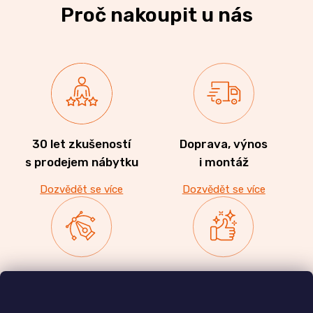
Proč nakoupit u nás
30 let zkušeností
Doprava, výnos
s prodejem nábytku
i montáž
Dozvědět se více
Dozvědět se více
Zakázková výroba
Ověřeno
nábytku
zákazníky