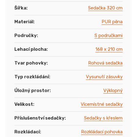
Šířka
:
Sedačka 320 cm
Materiál
:
PUR pěna
Područky
:
S područkami
Lehací plocha
:
168 x 210 cm
Tvar pohovky
:
Rohová sedačka
Typ rozkládání
:
Vysunutí zásuvky
Úložný prostor
:
Výklopný
Velikost
:
Vícemístné sedačky
Příslušenství sedačky
:
Sedačky s křeslem
Rozkládací
:
Rozkládací pohovka