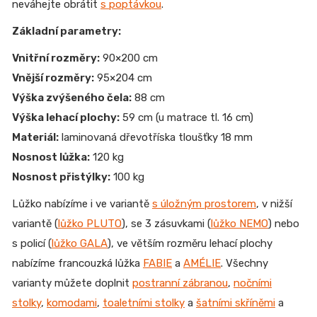
neváhejte obrátit
s poptávkou
.
Základní parametry:
Vnitřní rozměry:
90×200 cm
Vnější rozměry:
95×204 cm
Výška zvýšeného čela:
88 cm
Výška lehací plochy:
59 cm (u matrace tl. 16 cm)
Materiál:
laminovaná dřevotříska tloušťky 18 mm
Nosnost lůžka:
120 kg
Nosnost přistýlky:
100 kg
Lůžko nabízíme i ve variantě
s úložným prostorem
, v nižší
variantě (
lůžko PLUTO
), se 3 zásuvkami (
lůžko NEMO
) nebo
s policí (
lůžko GALA
), ve větším rozměru lehací plochy
nabízíme francouzká lůžka
FABIE
a
AMÉLIE
. Všechny
varianty můžete doplnit
postranní zábranou
,
nočními
stolky
,
komodami
,
toaletními stolky
a
šatními skříněmi
a