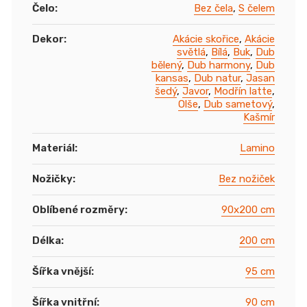
Čelo
:
Bez čela
,
S čelem
Dekor
:
Akácie skořice
,
Akácie
světlá
,
Bílá
,
Buk
,
Dub
bělený
,
Dub harmony
,
Dub
kansas
,
Dub natur
,
Jasan
šedý
,
Javor
,
Modřín latte
,
Olše
,
Dub sametový
,
Kašmír
Materiál
:
Lamino
Nožičky
:
Bez nožiček
Oblíbené rozměry
:
90x200 cm
Délka
:
200 cm
Šířka vnější
:
95 cm
Šířka vnitřní
:
90 cm