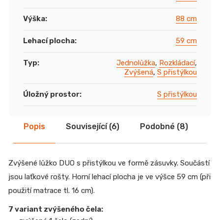
Výška
:
88 cm
Lehací plocha
:
59 cm
Typ
:
Jednolůžka
,
Rozkládací
,
Zvýšená
,
S přistýlkou
Úložný prostor
:
S přistýlkou
Popis
Související (6)
Podobné (8)
Di
Zvýšené lůžko DUO s přistýlkou ve formě zásuvky. Součástí
jsou laťkové rošty. Horní lehací plocha je ve výšce 59 cm (při
použití matrace tl. 16 cm).
7 variant zvýšeného čela: