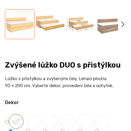
n
a
j
í
t
?
Zvýšené lůžko DUO s přistýlkou
HLEDAT
Lůžko s přistýlkou a zvýšenými čely. Lehací plocha
90 × 200 cm. Vyberte dekor, provedení čela a úchytek.
Dekor
D
o
p
o