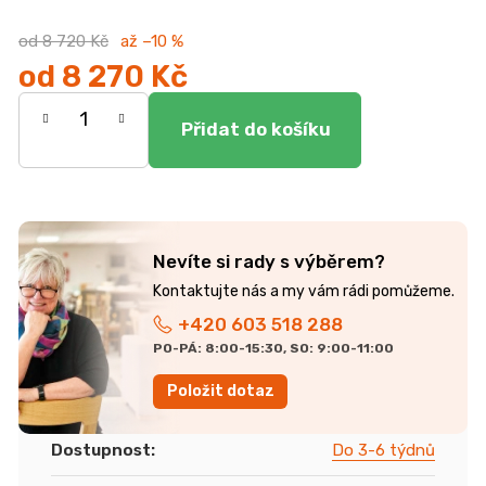
od 8 720 Kč
až –10 %
od
8 270 Kč
Měrná
cena:
Nevíte si rady s výběrem?
+420 603 518 288
PO-PÁ: 8:00-15:30, SO: 9:00-11:00
Položit dotaz
Dostupnost
:
Do 3-6 týdnů