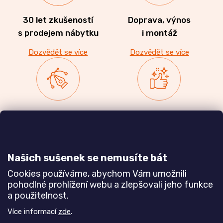
30 let zkušeností
Doprava, výnos
s prodejem nábytku
i montáž
Dozvědět se více
Dozvědět se více
Zakázková výroba
Ověřeno
nábytku
zákazníky
a realizace interiérů
Našich sušenek se nemusíte bát
Dozvědět se více
Dozvědět se více
Cookies používáme, abychom Vám umožnili
pohodlné prohlížení webu a zlepšovali jeho funkce
a použitelnost.
Poznejte nás blíže
Více informací
zde
.