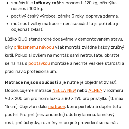
součástí je
laťkovy rošt
s nosnosti 120 kg, přistýlka
nosnost 100 kg,
poctivý český výrobce, záruka 3 roky, doprava zdarma,
možnost volby matrace - není součástí a je potřeba ji
objednat zvlášť.
Lůžko DUO standardně dodáváme v demontovaném stavu,
díky
přiloženému návodu
však montáž zvládne každý zručný
kutil. Pokud si ovšem na montáž sami netroufáte, obraťte
se na nás s
poptávkou
montáže a nechte veškeré starosti a
práci navíc profesionálům.
Matrace nejsou součástí
a je nutné je objednat zvlášť.
Doporučujeme matrace
NELLA NEW
nebo
ALNEA
v rozměru
90 × 200 cm pro horní lůžko a 80 × 190 pro přistýlku (tl. max
16 cm).
Objevte i další
matrace
, které perfektně doplní tuto
postel.
Pro jiné (nestandardní) odstíny lamina, lamelový
rošt, jiné úchytky, rozměry nebo jiné provedení se na nás