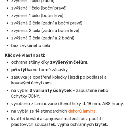
zvýšené 1 čelo (zadní)
zvýšené 1 čelo (boční pravé)
zvýšené 1 čelo (boční levé)
zvýšená 2 čela (zadní a boční pravé)
zvýšená 2 čela (zadní a boční levé)
zvýšené 3 čela (zadní a 2 boční)
bez zvýšeného čela
Klíčové vlastnosti:
ochrana stěny díky
zvýšeným čelům
,
přistýlka
ve formě zásuvky,
zásuvka je opatřená kolečky (jezdí po podlaze) a
kovovými úchytkami,
na výběr
2 varianty úchytek
- zapuštěné nebo
úchytky JONY,
vyrobeno z laminované dřevotřísky tl. 18 mm, ABS hrany,
na výběr ze 14 standardních
dekorů lamina
,
kvalitní kování a spojovací materiál bez použití
plastových součástek, vyjma ochranných krytek,