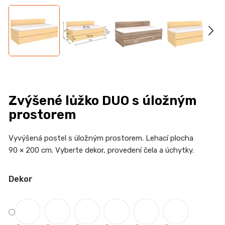
n
a
j
í
t
?
Zvýšené lůžko DUO s úložným
prostorem
HLEDAT
Vyvýšená postel s úložným prostorem. Lehací plocha
90 × 200 cm. Vyberte dekor, provedení čela a úchytky.
Dekor
D
o
p
o