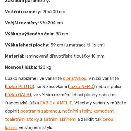
Základní parametry:
Vnitřní rozměry:
90×200 cm
Vnější rozměry:
95×204 cm
Výška zvýšeného čela:
88 cm
Výška lehací plochy:
59 cm (u matrace tl. 16 cm)
Materiál:
laminovaná dřevotříska tloušťky 18 mm
Nosnost lůžka:
120 kg
Lůžko nabízíme
i ve variantě
s přistýlkou
, v n
ižší variantě
(
lůžko PLUTO
), se 3 zásuvkami (
lůžko NEMO
) nebo s policí
(
lůžko GALA
), ve větším rozměru lehací plochy nabízíme
francouzká lůžka
FABIE
a
AMÉLIE
. Všechny varianty můžete
doplnit
postranní zábranou
,
nočními stolky
,
komodami
,
toaletními stolky
a
šatními skříněmi
a zařídit tak
celou
ložnici
ve stejném stylu.