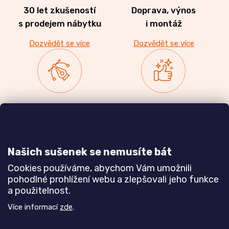
30 let zkušeností
Doprava, výnos
s prodejem nábytku
i montáž
Dozvědět se více
Dozvědět se více
Zakázková výroba
Ověřeno
nábytku
zákazníky
a realizace interiérů
Našich sušenek se nemusíte bát
Dozvědět se více
Dozvědět se více
Cookies používáme, abychom Vám umožnili
pohodlné prohlížení webu a zlepšovali jeho funkce
a použitelnost.
Poznejte nás blíže
Více informací
zde
.