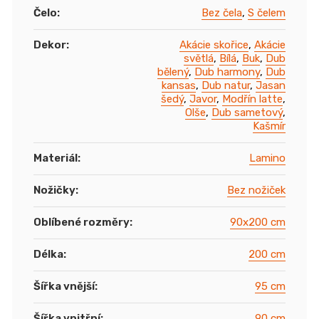
Čelo
:
Bez čela
,
S čelem
Dekor
:
Akácie skořice
,
Akácie
světlá
,
Bílá
,
Buk
,
Dub
bělený
,
Dub harmony
,
Dub
kansas
,
Dub natur
,
Jasan
šedý
,
Javor
,
Modřín latte
,
Olše
,
Dub sametový
,
Kašmír
Materiál
:
Lamino
Nožičky
:
Bez nožiček
Oblíbené rozměry
:
90x200 cm
Délka
:
200 cm
Šířka vnější
:
95 cm
Šířka vnitřní
:
90 cm