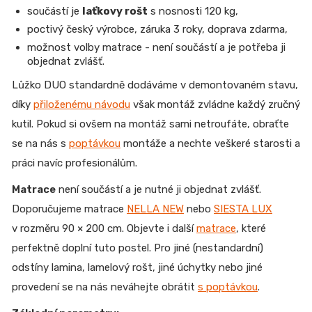
součástí je
laťkovy rošt
s nosnosti 120 kg,
poctivý český výrobce, záruka 3 roky, doprava zdarma,
možnost volby matrace - není součástí a je potřeba ji
objednat zvlášť.
Lůžko DUO standardně dodáváme v demontovaném stavu,
díky
přiloženému návodu
však montáž zvládne každý zručný
kutil. Pokud si ovšem na montáž sami netroufáte, obraťte
se na nás s
poptávkou
montáže a nechte veškeré starosti a
práci navíc profesionálům.
Matrace
není součástí a je nutné ji objednat zvlášť.
Doporučujeme matrace
NELLA NEW
nebo
SIESTA LUX
v rozměru 90 × 200 cm.
Objevte i další
matrace
, které
perfektně doplní tuto postel.
Pro jiné (nestandardní)
odstíny lamina, lamelový rošt, jiné úchytky nebo jiné
provedení se na nás neváhejte obrátit
s poptávkou
.