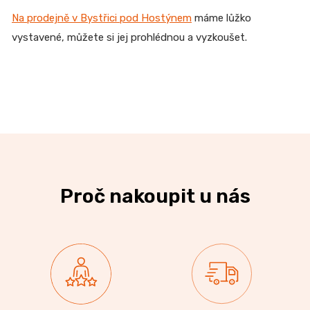
Na prodejně v Bystřici pod Hostýnem
máme lůžko
vystavené, můžete si jej prohlédnou a vyzkoušet.
Proč nakoupit u nás