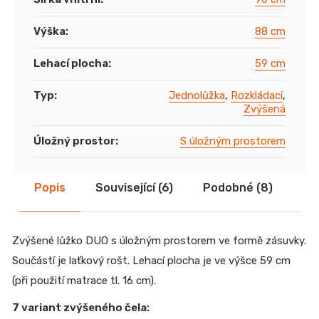
Výška
:
88 cm
Lehací plocha
:
59 cm
Typ
:
Jednolůžka
,
Rozkládací
,
Zvýšená
Úložný prostor
:
S úložným prostorem
Popis
Související (6)
Podobné (8)
Di
Zvýšené lůžko DUO s úložným prostorem ve formě zásuvky.
Součástí je laťkový rošt. Lehací plocha je ve výšce 59 cm
(při použití matrace tl. 16 cm).
7 variant zvýšeného čela: