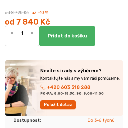
od 8 720 Kč
až –10 %
od
7 840 Kč
Měrná
cena:
Nevíte si rady s výběrem?
+420 603 518 288
PO-PÁ: 8:00-15:30, SO: 9:00-11:00
Položit dotaz
Dostupnost
:
Do 3-6 týdnů