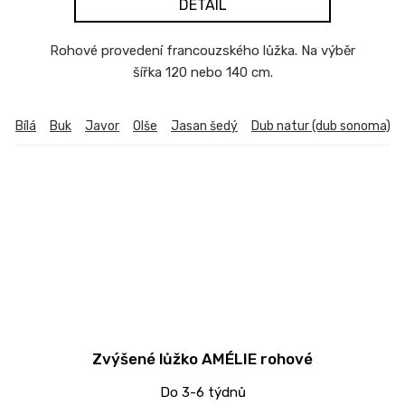
DETAIL
Rohové provedení francouzského lůžka. Na výběr
šířka 120 nebo 140 cm.
Bílá
Buk
Javor
Olše
Jasan šedý
Dub natur (dub sonoma)
Zvýšené lůžko AMÉLIE rohové
Do 3-6 týdnů