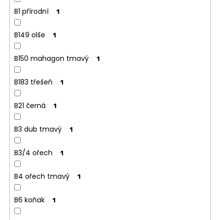
B1 přírodní
1
B149 olše
1
B150 mahagon tmavý
1
B183 třešeň
1
B21 černá
1
B3 dub tmavý
1
B3/4 ořech
1
B4 ořech tmavý
1
B6 koňak
1