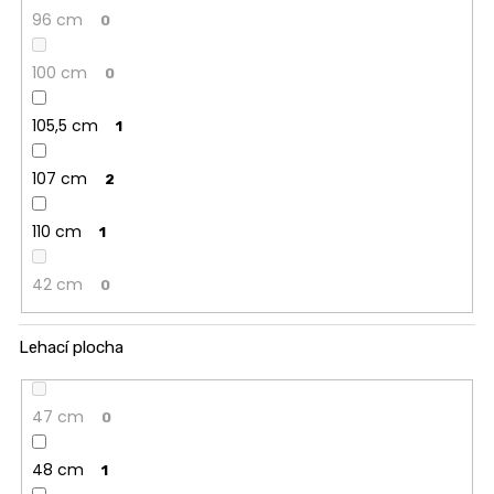
96 cm
0
100 cm
0
105,5 cm
1
107 cm
2
110 cm
1
42 cm
0
Lehací plocha
47 cm
0
48 cm
1