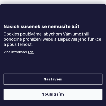
Našich sušenek se nemusíte bát
Cookies používáme, abychom Vám umožnili
Postel MONTY
pohodlné prohlížení webu a zlepšovali jeho funkce
Do 3-6 týdnů
a použitelnost.
7 060 Kč
od
Více informací
zde
.
DETAIL
Inovativní design postele pro všechny milovníky
moderního stylu bydlení. Na výběr různé šířky
Nastavení
postele od 80 až po 180 cm.
Souhlasím
Bílá
Buk
Javor
Olše
Jasan šedý
Dub natur (dub sonoma)