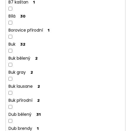
B7 kaštan
1
Bílá
30
Borovice přírodní
1
Buk
32
Buk bělený
2
Buk gray
2
Buk lausane
2
Buk přírodní
2
Dub bělený
31
Dub brendy
1