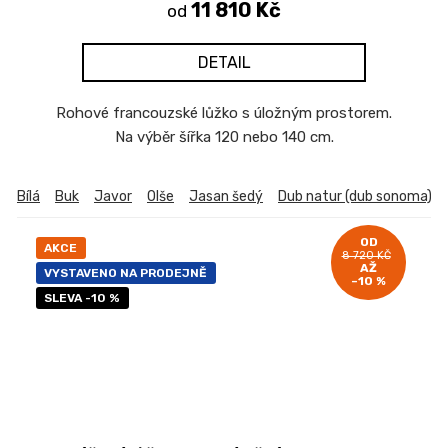
11 810 Kč
od
DETAIL
Rohové francouzské lůžko s úložným prostorem.
Na výběr šířka 120 nebo 140 cm.
Bílá
Buk
Javor
Olše
Jasan šedý
Dub natur (dub sonoma)
OD
AKCE
8 720 KČ
AŽ
VYSTAVENO NA PRODEJNĚ
–10 %
SLEVA -10 %