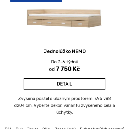
Jednolůžko NEMO
Do 3-6 týdnů
7 750 Kč
od
DETAIL
Zvýšená postel s úložným prostorem, š95 v88
d204 cm. Vyberte dekor, variantu zvýšeného čela a
úchytky.