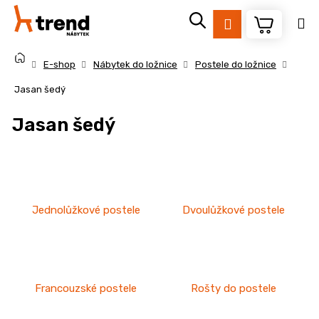
K
Přejít
na
o
Přihlášení
Zpět
Zpět
obsah
š
Domů
í
E-shop
Nábytek do ložnice
Postele do ložnice
k
C
Jasan šedý
o
Jasan šedý
p
o
t
ř
e
Jednolůžkové postele
Dvoulůžkové postele
b
u
j
e
Francouzské postele
Rošty do postele
t
e