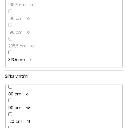
188,5 cm
0
190 cm
0
198 cm
0
205,5 cm
0
313,5 cm
1
Šířka vnitřní
80 cm
6
90 cm
12
120 cm
11