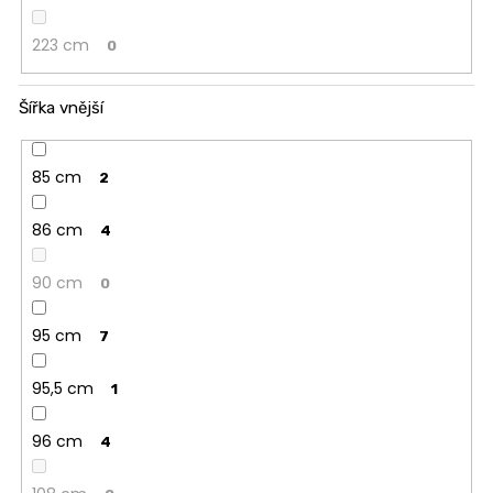
223 cm
0
Šířka vnější
85 cm
2
86 cm
4
90 cm
0
95 cm
7
95,5 cm
1
96 cm
4