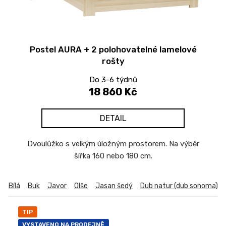
p
r
o
d
Postel AURA + 2 polohovatelné lamelové
u
rošty
k
t
Do 3-6 týdnů
18 860 Kč
ů
DETAIL
Dvoulůžko s velkým úložným prostorem. Na výběr
šířka 160 nebo 180 cm.
Bílá
Buk
Javor
Olše
Jasan šedý
Dub natur (dub sonoma)
TIP
VYSTAVENO NA PRODEJNĚ