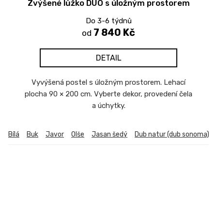
Zvýšené lůžko DUO s úložným prostorem
Do 3-6 týdnů
7 840 Kč
od
DETAIL
Vyvýšená postel s úložným prostorem. Lehací
plocha 90 × 200 cm. Vyberte dekor, provedení čela
a úchytky.
Bílá
Buk
Javor
Olše
Jasan šedý
Dub natur (dub sonoma)