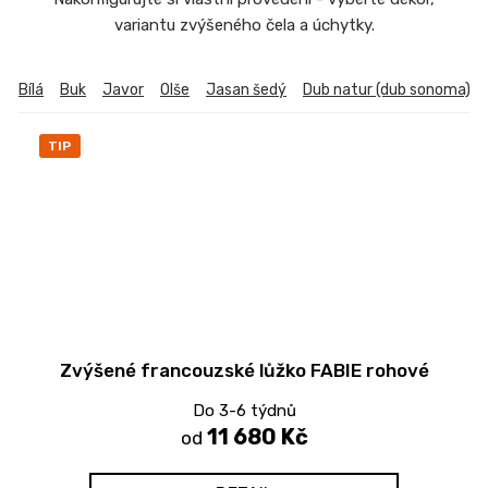
variantu zvýšeného čela a úchytky.
Bílá
Buk
Javor
Olše
Jasan šedý
Dub natur (dub sonoma)
TIP
Zvýšené francouzské lůžko FABIE rohové
Do 3-6 týdnů
11 680 Kč
od