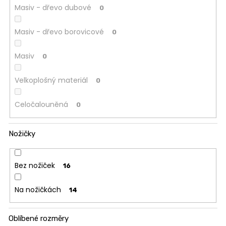
Masiv - dřevo dubové
0
Masiv - dřevo borovicové
0
Masiv
0
Velkoplošný materiál
0
Celočalouněná
0
Nožičky
Bez nožiček
16
Na nožičkách
14
Oblíbené rozměry