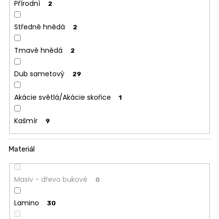
Přírodní
2
Středně hnědá
2
Tmavě hnědá
2
Dub sametový
29
Akácie světlá/Akácie skořice
1
Kašmír
9
Materiál
Masiv - dřevo bukové
0
Lamino
30