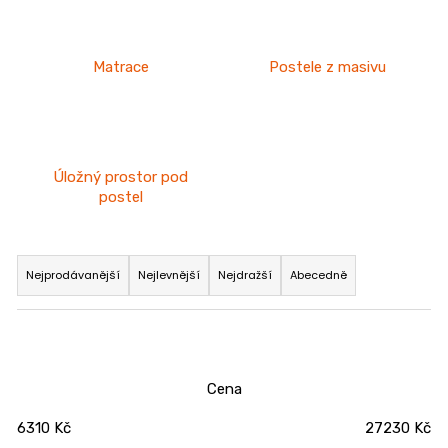
n
a
j
Matrace
Postele z masivu
í
t
?
Úložný prostor pod
postel
Ř
HLEDAT
a
Nejprodávanější
Nejlevnější
Nejdražší
Abecedně
z
e
n
D
í
o
Cena
p
p
o
6310
Kč
27230
Kč
r
r