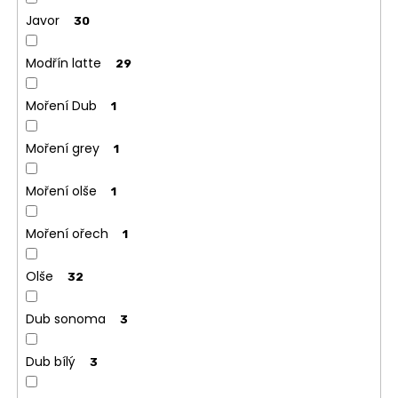
Javor
30
Modřín latte
29
Moření Dub
1
Moření grey
1
Moření olše
1
Moření ořech
1
Olše
32
Dub sonoma
3
Dub bílý
3