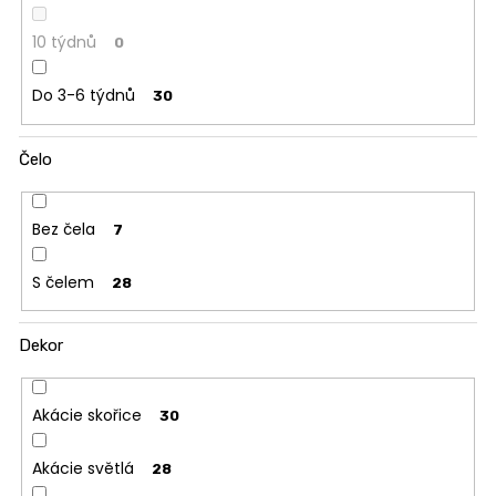
10 týdnů
0
Do 3-6 týdnů
30
Čelo
Bez čela
7
S čelem
28
Dekor
Akácie skořice
30
Akácie světlá
28