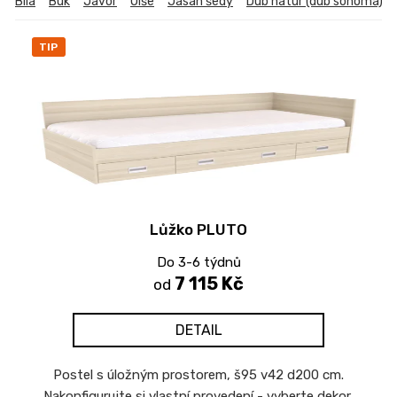
Bílá
Buk
Javor
Olše
Jasan šedý
Dub natur (dub sonoma)
TIP
Lůžko PLUTO
Do 3-6 týdnů
7 115 Kč
od
DETAIL
Postel s úložným prostorem, š95 v42 d200 cm.
Nakonfigurujte si vlastní provedení - vyberte dekor,