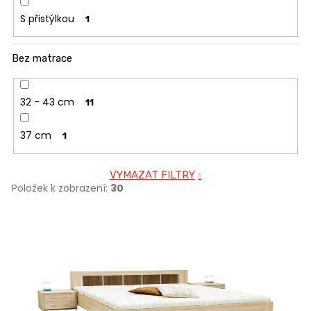
S přistýlkou
1
Bez matrace
32 - 43 cm
11
37 cm
1
VYMAZAT FILTRY
Položek k zobrazení:
30
V
ý
p
i
s