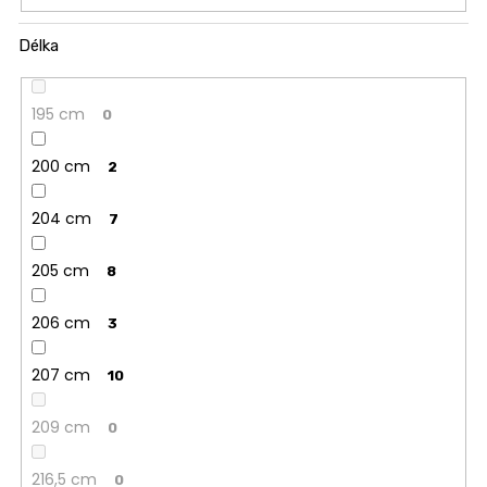
Délka
195 cm
0
200 cm
2
204 cm
7
205 cm
8
206 cm
3
207 cm
10
209 cm
0
216,5 cm
0