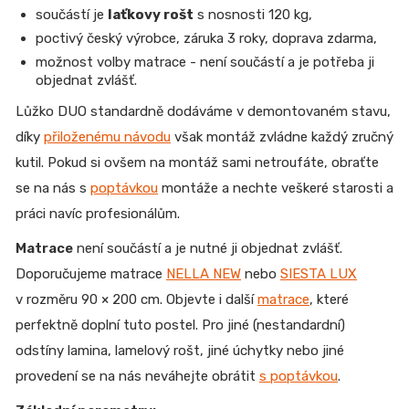
součástí je
laťkovy rošt
s nosnosti 120 kg,
poctivý český výrobce, záruka 3 roky, doprava zdarma,
možnost volby matrace - není součástí a je potřeba ji
objednat zvlášť.
Lůžko DUO standardně dodáváme v demontovaném stavu,
díky
přiloženému návodu
však montáž zvládne každý zručný
kutil. Pokud si ovšem na montáž sami netroufáte, obraťte
se na nás s
poptávkou
montáže a nechte veškeré starosti a
práci navíc profesionálům.
Matrace
není součástí a je nutné ji objednat zvlášť.
Doporučujeme matrace
NELLA NEW
nebo
SIESTA LUX
v rozměru 90 × 200 cm.
Objevte i další
matrace
, které
perfektně doplní tuto postel.
Pro jiné (nestandardní)
odstíny lamina, lamelový rošt, jiné úchytky nebo jiné
provedení se na nás neváhejte obrátit
s poptávkou
.