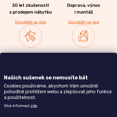
30 let zkušeností
Doprava, výnos
s prodejem nábytku
i montáž
Dozvědět se více
Dozvědět se více
Zakázková výroba
Ověřeno
nábytku
zákazníky
a realizace interiérů
Našich sušenek se nemusíte bát
Dozvědět se více
Dozvědět se více
Cookies používáme, abychom Vám umožnili
pohodlné prohlížení webu a zlepšovali jeho funkce
a použitelnost.
Poznejte nás blíže
Více informací
zde
.