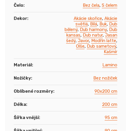
Čelo
:
Bez čela
,
S čelem
Dekor
:
Akácie skořice
,
Akácie
světlá
,
Bílá
,
Buk
,
Dub
bělený
,
Dub harmony
,
Dub
kansas
,
Dub natur
,
Jasan
šedý
,
Javor
,
Modřín latte
,
Olše
,
Dub sametový
,
Kašmír
Materiál
:
Lamino
Nožičky
:
Bez nožiček
Oblíbené rozměry
:
90x200 cm
Délka
:
200 cm
Šířka vnější
:
95 cm
Šířka vnitřní
:
90 cm