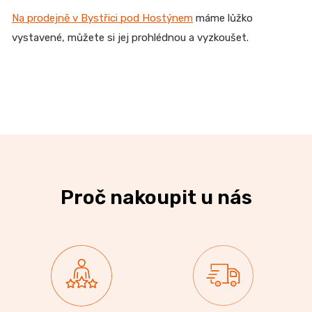
Na prodejně v Bystřici pod Hostýnem
máme lůžko
vystavené, můžete si jej prohlédnou a vyzkoušet.
Proč nakoupit u nás