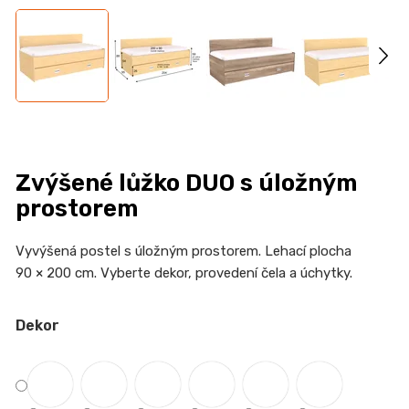
n
a
j
í
t
?
Zvýšené lůžko DUO s úložným
prostorem
HLEDAT
Vyvýšená postel s úložným prostorem. Lehací plocha
90 × 200 cm. Vyberte dekor, provedení čela a úchytky.
Dekor
D
o
p
o