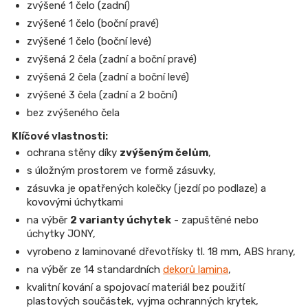
zvýšené 1 čelo (zadní)
zvýšené 1 čelo (boční pravé)
zvýšené 1 čelo (boční levé)
zvýšená 2 čela (zadní a boční pravé)
zvýšená 2 čela (zadní a boční levé)
zvýšené 3 čela (zadní a 2 boční)
bez zvýšeného čela
Klíčové vlastnosti:
ochrana stěny díky
zvýšeným čelům
,
s úložným prostorem ve formě zásuvky,
zásuvka je opatřených kolečky (jezdí po podlaze) a
kovovými úchytkami
na výběr
2 varianty úchytek
-
zapuštěné nebo
úchytky JONY,
vyrobeno z laminované dřevotřísky tl. 18 mm, ABS hrany,
na výběr ze 14 standardních
dekorů lamina
,
kvalitní kování a spojovací materiál bez použití
plastových součástek, vyjma ochranných krytek,