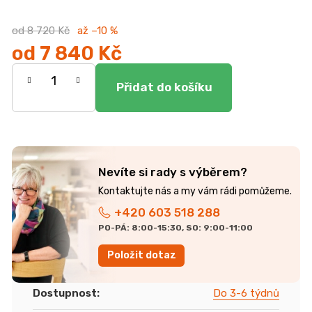
od 8 720 Kč
až –10 %
od
7 840 Kč
Měrná
cena:
Nevíte si rady s výběrem?
+420 603 518 288
PO-PÁ: 8:00-15:30, SO: 9:00-11:00
Položit dotaz
Dostupnost
:
Do 3-6 týdnů