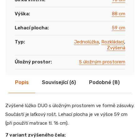
Výška
:
88 cm
Lehací plocha
:
59 cm
Typ
:
Jednolůžka
,
Rozkládací
,
Zvýšená
Úložný prostor
:
S úložným prostorem
Popis
Související (6)
Podobné (8)
Di
Zvýšené lůžko DUO s úložným prostorem ve formě zásuvky.
Součástí je laťkový rošt. Lehací plocha je ve výšce 59 cm
(při použití matrace tl. 16 cm).
7 variant zvýšeného čela: