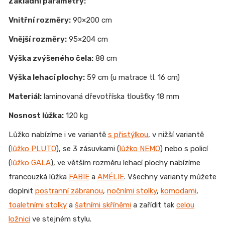
Základní parametry:
Vnitřní rozměry:
90×200 cm
Vnější rozměry:
95×204 cm
Výška zvýšeného čela:
88 cm
Výška lehací plochy:
59 cm (u matrace tl. 16 cm)
Materiál:
laminovaná dřevotříska tloušťky 18 mm
Nosnost lůžka:
120 kg
Lůžko nabízíme
i ve variantě
s přistýlkou
, v n
ižší variantě
(
lůžko PLUTO
), se 3 zásuvkami (
lůžko NEMO
) nebo s policí
(
lůžko GALA
), ve větším rozměru lehací plochy nabízíme
francouzká lůžka
FABIE
a
AMÉLIE
. Všechny varianty můžete
doplnit
postranní zábranou
,
nočními stolky
,
komodami
,
toaletními stolky
a
šatními skříněmi
a zařídit tak
celou
ložnici
ve stejném stylu.