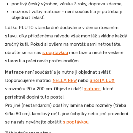
poctivý český výrobce, záruka 3 roky, doprava zdarma,
možnost volby matrace - není součástí a je potřeba ji
objednat zvlášť.
Lůžko PLUTO standardně dodáváme v demontovaném
stavu, díky přiloženému návodu však montáž zvládne každý
zručný kutil. Pokud si ovšem na montáž sami netroufáte,
obraťte se na nás
s poptávkou
montáže a nechte veškeré
starosti a práci navíc profesionálům.
Matrace
není součástí a je nutné ji objednat zvlášť.
Doporučujeme matraci
NELLA NEW
nebo
SIESTA LUX
v rozměru 90 × 200 cm.
Objevte i další
matrace
, které
perfektně doplní tuto postel.
Pro jiné (nestandardní) odstíny lamina nebo rozměry (třeba
šířku 80 cm), lamelový rošt, jiné úchytky nebo jiné provedení
se na nás neváhejte obrátit
s poptávkou
.