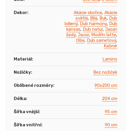
Dekor
:
Akácie skořice
,
Akácie
světlá
,
Bílá
,
Buk
,
Dub
bělený
,
Dub harmony
,
Dub
kansas
,
Dub natur
,
Jasan
šedý
,
Javor
,
Modřín latte
,
Olše
,
Dub sametový
,
Kašmír
Materiál
:
Lamino
Nožičky
:
Bez nožiček
Oblíbené rozměry
:
90x200 cm
Délka
:
204 cm
Šířka vnější
:
95 cm
Šířka vnitřní
:
90 cm