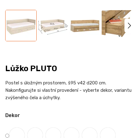
n
a
j
í
t
?
Lůžko PLUTO
HLEDAT
Postel s úložným prostorem, š95 v42 d200 cm.
Nakonfigurujte si vlastní provedení - vyberte dekor, variantu
zvýšeného čela a úchytky.
D
Dekor
o
p
o