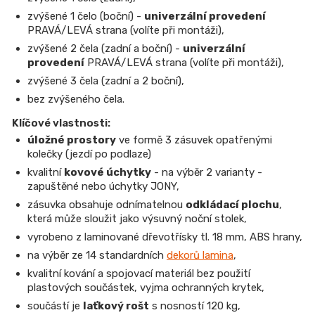
zvýšené 1 čelo (boční) -
univerzální provedení
PRAVÁ/LEVÁ strana (volíte při montáži),
zvýšené 2 čela (zadní a boční) -
univerzální
provedení
PRAVÁ/LEVÁ strana (volíte při montáži),
zvýšené 3 čela (zadní a 2 boční),
bez zvýšeného čela.
Klíčové vlastnosti:
úložné prostory
ve formě 3 zásuvek opatřenými
kolečky (jezdí po podlaze)
kvalitní
kovové úchytky
- na výběr 2 varianty -
zapuštěné nebo úchytky JONY,
zásuvka obsahuje odnímatelnou
odkládací plochu
,
která může sloužit jako výsuvný noční stolek,
vyrobeno z laminované dřevotřísky tl. 18 mm, ABS hrany,
na výběr ze 14 standardních
dekorů lamina
,
kvalitní kování a spojovací materiál bez použití
plastových součástek, vyjma ochranných krytek,
součástí je
laťkový rošt
s nosností 120 kg,