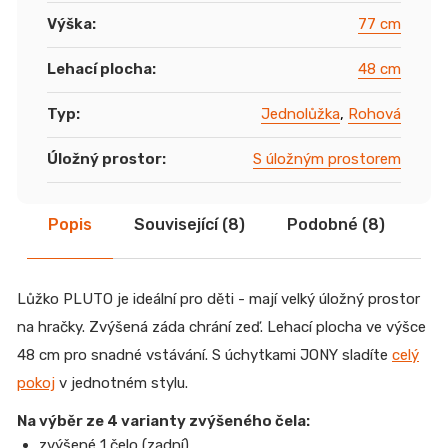
Výška
:
77 cm
Lehací plocha
:
48 cm
Typ
:
Jednolůžka
,
Rohová
Úložný prostor
:
S úložným prostorem
Popis
Související (8)
Podobné (8)
Di
Lůžko PLUTO je ideální pro děti - mají velký úložný prostor
na hračky. Zvýšená záda chrání zeď. Lehací plocha ve výšce
48 cm pro snadné vstávání. S úchytkami JONY sladíte
celý
pokoj
v jednotném stylu.
Na výběr ze 4 varianty zvýšeného čela:
zvýšené 1 čelo (zadní),