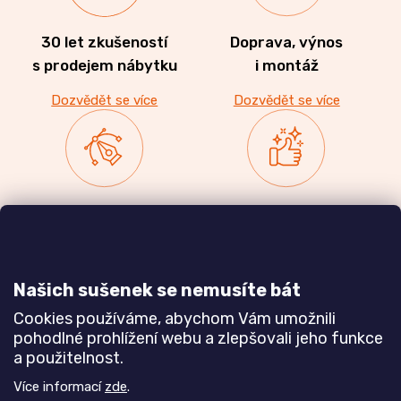
30 let zkušeností
Doprava, výnos
s prodejem nábytku
i montáž
Dozvědět se více
Dozvědět se více
Zakázková výroba
Ověřeno
nábytku
zákazníky
a realizace interiérů
Našich sušenek se nemusíte bát
Dozvědět se více
Dozvědět se více
Cookies používáme, abychom Vám umožnili
pohodlné prohlížení webu a zlepšovali jeho funkce
a použitelnost.
Poznejte nás blíže
Více informací
zde
.