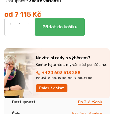
Zvolte variantu
od
7 115 Kč
Měrná
cena:
Nevíte si rady s výběrem?
+420 603 518 288
PO-PÁ: 8:00-15:30, SO: 9:00-11:00
Položit dotaz
Dostupnost
:
Do 3-6 týdnů
Čelo
:
Bez čela
,
S čelem