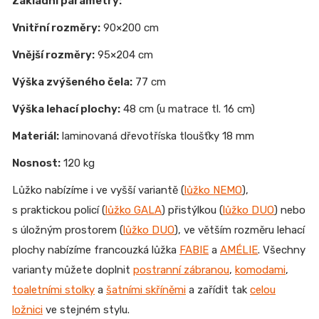
Základní parametry:
Vnitřní rozměry:
90×200 cm
Vnější rozměry:
95×204 cm
Výška zvýšeného čela:
77 cm
Výška lehací plochy:
48 cm (u matrace tl. 16 cm)
Materiál:
laminovaná dřevotříska tloušťky 18 mm
Nosnost:
120 kg
Lůžko nabízíme i ve vyšší variantě (
lůžko NEMO
),
s praktickou policí (
lůžko GALA
) přistýlkou (
lůžko DUO
) nebo
s úložným prostorem (
lůžko DUO
), ve větším rozměru lehací
plochy nabízíme francouzká lůžka
FABIE
a
AMÉLIE
. Všechny
varianty můžete doplnit
postranní zábranou
,
komodami
,
toaletními stolky
a
šatními skříněmi
a zařídit tak
celou
ložnici
ve stejném stylu.