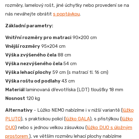
rozměry, lamelový rošt, jiné úchytky nebo provedení se na
nás neváhejte obrátit
s poptávkou
.
Základní parametry:
Vnitřní rozměry pro matraci
90×200 cm
Vnější rozměry
95×204 cm
Výška zvýšeného čela
88 cm
Výška nezvýšeného čela
54 cm
Výška lehací plochy
59 cm (s matrací tl. 16 cm)
Výška roštu od podlahy
43 cm
Materiál
laminovaná dřevotříska (LDT) tloušťky 18 mm
Nosnost
120 kg
Alternativy
- Lůžko NEMO nabízíme i v nižší variantě (
lůžko
PLUTO
), s praktickou policí (
lůžko GALA
), s přistýlkou (
lůžko
DUO
) nebo s jednou velkou zásuvkou (
lůžko DUO s úložným
prostorem
), ve větším rozměru lehací plochy nabízíme