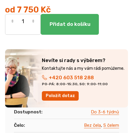
od
7 750 Kč
Měrná
cena:
Nevíte si rady s výběrem?
+420 603 518 288
PO-PÁ: 8:00-15:30, SO: 9:00-11:00
Položit dotaz
Dostupnost
:
Do 3-6 týdnů
Čelo
:
Bez čela
,
S čelem