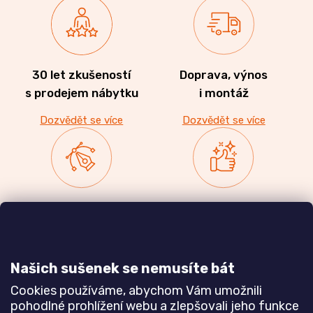
30 let zkušeností
Doprava, výnos
s prodejem nábytku
i montáž
Dozvědět se více
Dozvědět se více
Zakázková výroba
Ověřeno
nábytku
zákazníky
a realizace interiérů
Našich sušenek se nemusíte bát
Dozvědět se více
Dozvědět se více
Cookies používáme, abychom Vám umožnili
pohodlné prohlížení webu a zlepšovali jeho funkce