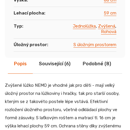
Lehací plocha
:
59 cm
Typ
:
Jednolůžka
,
Zvýšená
,
Rohová
Úložný prostor
:
S úložným prostorem
Popis
Související (6)
Podobné (8)
Di
Zvýšené lůžko NEMO je vhodné jak pro děti - mají velký
úložný prostor na lůžkoviny i hračky, tak pro starší osoby,
kterým se z takovéto postele lépe vstává. Efektivní
rozložení úložného prostoru, včetně odkládací plochy ve
formě zásuvky. S laťkovým roštem a matrací tl. 16 cm je
výška lehací plochy 59 cm. Ochrana stěny díky zvýšenému