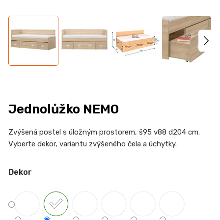
n
a
j
í
t
?
Jednolůžko NEMO
HLEDAT
Zvýšená postel
s úložným prostorem
, š95 v88 d204
cm.
Vyberte dekor, variantu zvýšeného čela a úchytky.
Dekor
D
o
p
o