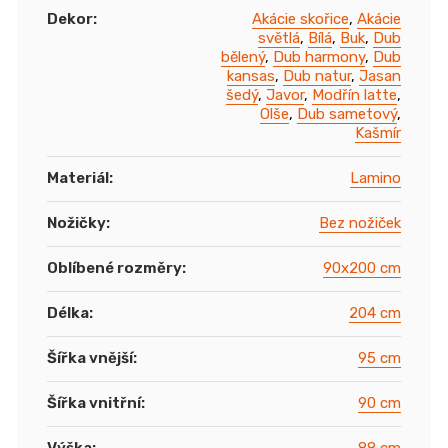
Dekor
:
Akácie skořice
,
Akácie
světlá
,
Bílá
,
Buk
,
Dub
bělený
,
Dub harmony
,
Dub
kansas
,
Dub natur
,
Jasan
šedý
,
Javor
,
Modřín latte
,
Olše
,
Dub sametový
,
Kašmír
Materiál
:
Lamino
Nožičky
:
Bez nožiček
Oblíbené rozměry
:
90x200 cm
Délka
:
204 cm
Šířka vnější
:
95 cm
Šířka vnitřní
:
90 cm
Výška
:
88 cm