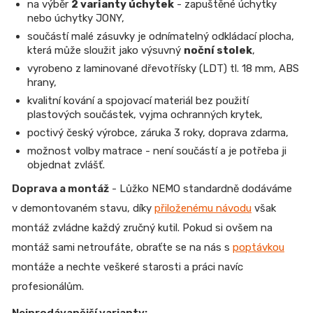
na výběr
2 varianty úchytek
- zapuštěné úchytky
nebo úchytky JONY,
součástí malé zásuvky je odnímatelný odkládací plocha,
která může sloužit jako výsuvný
noční stolek
,
vyrobeno z laminované dřevotřísky (LDT) tl. 18 mm, ABS
hrany,
kvalitní kování a spojovací materiál bez použití
plastových součástek, vyjma ochranných krytek,
poctivý český výrobce, záruka 3 roky, doprava zdarma,
možnost volby matrace - není součástí a je potřeba ji
objednat zvlášť.
Doprava a montáž
- Lůžko NEMO standardně dodáváme
v demontovaném stavu, díky
přiloženému návodu
však
montáž zvládne každý zručný kutil. Pokud si ovšem na
montáž sami netroufáte, obraťte se na nás s
poptávkou
montáže a nechte veškeré starosti a práci navíc
profesionálům.
Nejprodávanější varianty: