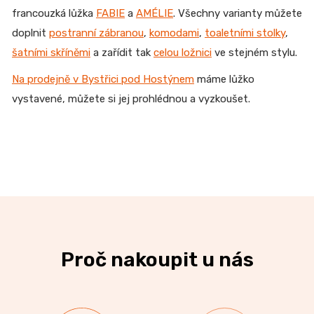
francouzká lůžka
FABIE
a
AMÉLIE
. Všechny varianty můžete
doplnit
postranní zábranou
,
komodami
,
toaletními stolky
,
šatními skříněmi
a zařídit tak
celou ložnici
ve stejném stylu.
Na prodejně v Bystřici pod Hostýnem
máme lůžko
vystavené, můžete si jej prohlédnou a vyzkoušet.
Proč nakoupit u nás