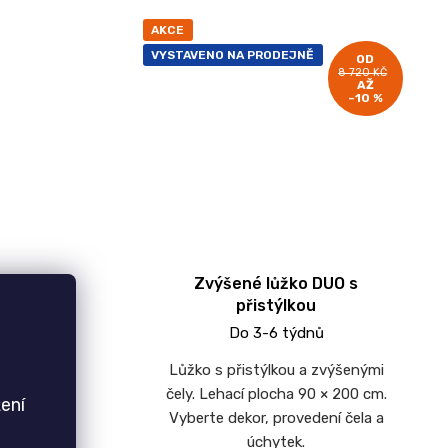
AKCE
VYSTAVENO NA PRODEJNĚ
OD
8 720 KČ
AŽ
–10 %
Y
Zvýšené lůžko DUO s
přistýlkou
Do 3-6 týdnů
ele pro
Lůžko s přistýlkou a zvýšenými
ního stylu
čely. Lehací plocha 90 × 200 cm.
ení
é šířky
Vyberte dekor, provedení čela a
80 cm.
úchytek.