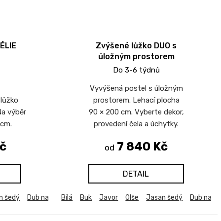
ÉLIE
Zvýšené lůžko DUO s
úložným prostorem
Do 3-6 týdnů
Vyvýšená postel s úložným
lůžko
prostorem. Lehací plocha
Na výběr
90 × 200 cm. Vyberte dekor,
 cm.
provedení čela a úchytky.
č
7 840 Kč
od
DETAIL
n šedý
b harmony
Dub natur (dub sonoma)
Dub kansas
Bílá
Buk
Dub sametový
Javor
Dub bělený
Olše
Modřín latte
Jasan šedý
Dub harmony
Akácie svět
Dub natu
Dub k