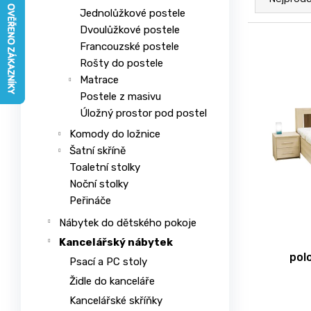
a
n
e
Jednolůžkové postele
z
a
l
Dvoulůžkové postele
e
V
j
Francouzské postele
n
ý
Rošty do postele
í
í
p
Matrace
t
p
i
Postele z masivu
?
r
s
Úložný prostor pod postel
o
p
Komody do ložnice
d
r
Šatní skříně
u
o
Toaletní stolky
HLEDAT
k
Noční stolky
d
t
Peřináče
u
ů
k
Nábytek do dětského pokoje
t
Kancelářský nábytek
D
pol
ů
Psací a PC stoly
o
p
Židle do kanceláře
o
Kancelářské skříňky
r