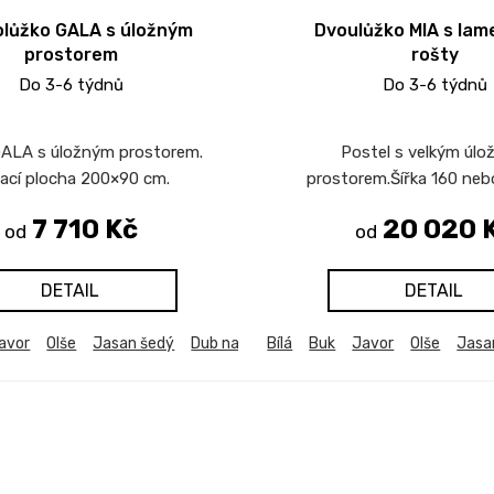
lůžko GALA s úložným
Dvoulůžko MIA s lam
prostorem
rošty
Do 3-6 týdnů
Do 3-6 týdnů
ALA s úložným prostorem.
Postel s velkým úl
ací plocha 200×90 cm.
prostorem.Šířka 160 neb
7 710 Kč
20 020 
od
od
DETAIL
DETAIL
avor
Olše
Jasan šedý
Dub natur (dub sonoma)
Bílá
Buk
Javor
Dub bělený
Olše
Jasa
Du