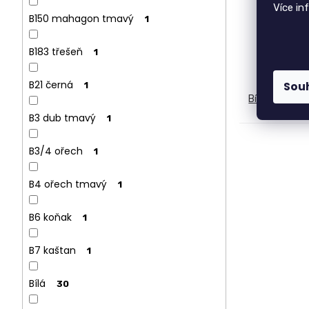
Více in
B150 mahagon tmavý
1
B183 třešeň
1
B21 černá
Sou
1
Bílá
Buk
J
B3 dub tmavý
1
B3/4 ořech
1
B4 ořech tmavý
1
B6 koňak
1
B7 kaštan
1
Bílá
30