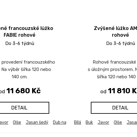
né francouzské lůžko
Zvýšené lůžko AM
FABIE rohové
rohové
Do 3-6 týdnů
Do 3-6 týdnů
 provedení francouzského
Rohové francouzské 
. Na výběr šířka 120 nebo
s úložným prostorem. 
140 cm.
šířka 120 nebo 140
11 680 Kč
11 810 K
od
od
DETAIL
DETAIL
avor
Olše
Jasan šedý
Dub natur (dub sonoma)
Bílá
Buk
Javor
Dub bělený
Olše
Jasa
Du