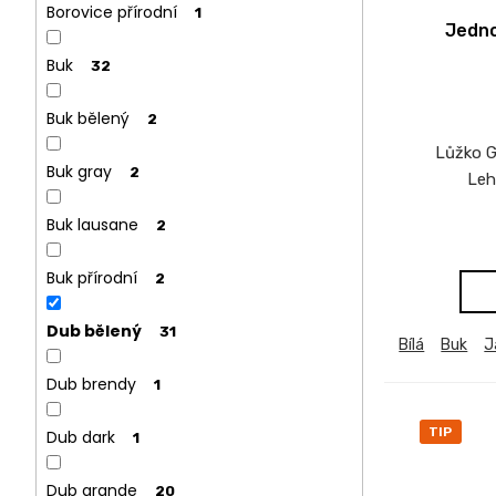
Borovice přírodní
1
Jedno
Buk
32
Buk bělený
2
Lůžko G
Buk gray
2
Leh
Buk lausane
2
Buk přírodní
2
Dub bělený
31
Bílá
Buk
J
Dub brendy
1
TIP
Dub dark
1
Dub grande
20