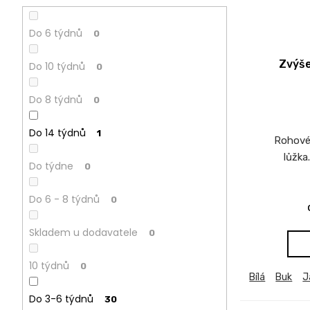
CREATIV
28
Do 6 týdnů
0
070
Kč
Zvýše
Do 10 týdnů
0
Do 8 týdnů
0
Do 14 týdnů
1
Rohové
lůžka
Do týdne
0
Do 6 - 8 týdnů
0
Skladem u dodavatele
0
10 týdnů
0
Bílá
Buk
J
Do 3-6 týdnů
30