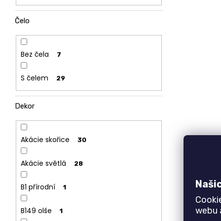
Čelo
Bez čela
7
S čelem
29
Dekor
Akácie skořice
30
Akácie světlá
28
Naši
B1 přírodní
1
Cooki
Zvýšené
webu a
B149 olše
1
p