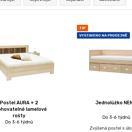
TIP
VYSTAVENO NA PRODEJNĚ
Postel AURA + 2
Jednolůžko NE
ohovatelné lamelové
rošty
Do 3-6 týdnů
Do 3-6 týdnů
Zvýšená postel s úl