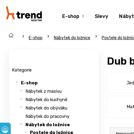
K
Přejít
na
o
Zpět
Zpět
obsah
E-shop
Slevy
Nábyt
š
do
do
í
obchodu
obchodu
k
Domů
C
E-shop
Nábytek do ložnice
Postele do ložni
o
P
p
o
Přeskočit
Dub 
o
s
kategorie
t
t
Kategorie
ř
r
Jed
E-shop
e
a
Nábytek z masivu
b
n
u
Nábytek do kuchyně
n
Mat
j
í
Nábytek do obýváku
e
p
Nábytek do pracovny
t
a
Nábytek do ložnice
Ř
e
n
Postele do ložnice
Nejprodá