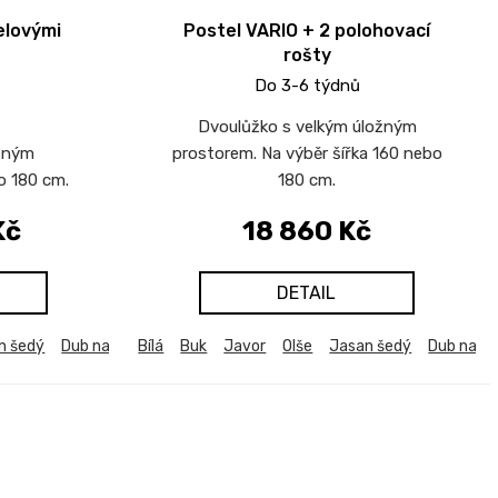
elovými
Postel VARIO + 2 polohovací
rošty
Do 3-6 týdnů
Dvoulůžko s velkým úložným
ožným
prostorem. Na výběr šířka 160 nebo
o 180 cm.
180 cm.
Kč
18 860 Kč
DETAIL
n šedý
b harmony
Dub natur (dub sonoma)
Dub kansas
Bílá
Buk
Dub sametový
Javor
Dub bělený
Olše
Modřín latte
Jasan šedý
Dub harmony
Akácie svět
Dub natu
Dub k