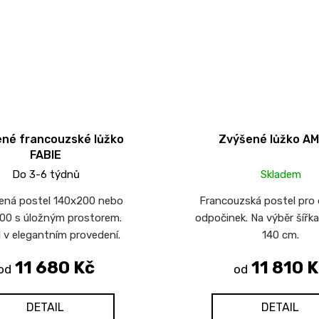
né francouzské lůžko
Zvýšené lůžko AM
FABIE
Do 3-6 týdnů
Skladem
ená postel 140x200 nebo
Francouzská postel pro
00 s úložným prostorem.
odpočinek. Na výběr šířk
 v elegantním provedení.
140 cm.
11 680 Kč
11 810 K
od
od
DETAIL
DETAIL