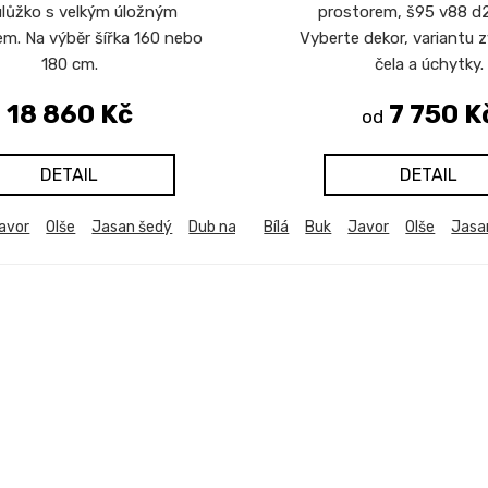
lůžko s velkým úložným
prostorem, š95 v88 d
m. Na výběr šířka 160 nebo
Vyberte dekor, variantu
180 cm.
čela a úchytky.
18 860 Kč
7 750 K
od
DETAIL
DETAIL
avor
Olše
Jasan šedý
Dub natur (dub sonoma)
Bílá
Buk
Javor
Dub bělený
Olše
Jasa
Du