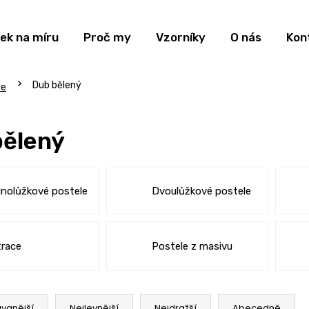
ek na míru
Proč my
Vzorníky
O nás
Kon
Dub bělený
ce
bělený
nolůžkové postele
Dvoulůžkové postele
race
Postele z masivu
vanější
Nejlevnější
Nejdražší
Abecedně