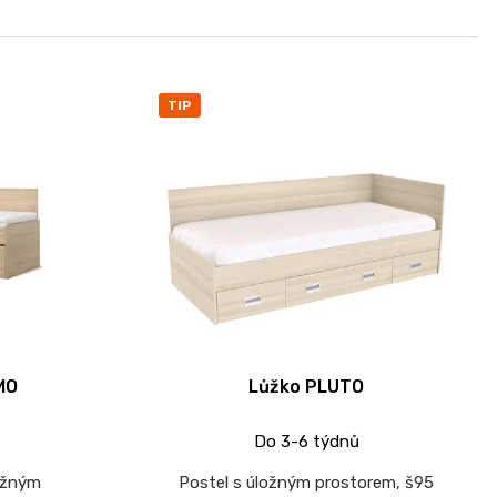
TIP
MO
Lůžko PLUTO
Do 3-6 týdnů
ožným
Postel s úložným prostorem, š95