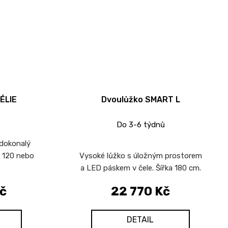
ÉLIE
Dvoulůžko SMART L
Do 3-6 týdnů
 dokonalý
a 120 nebo
Vysoké lůžko s úložným prostorem
a LED páskem v čele. Šířka 180 cm.
č
22 770 Kč
DETAIL