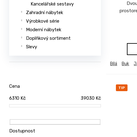
Dvou
Kancelářské sestavy
u
prostore
č
Zahradní nábytek
u
Výrobkové série
j
Moderní nábytek
e
Doplňkový sortiment
m
e
Slevy
Bílá
Buk
J
JEDNOLŮŽKO
NEMO
7
750
Cena
Kč
TIP
ŽIDLE
6310
Kč
39030
Kč
GOLDA
5
235
Kč
Dostupnost
TV
STOLEK