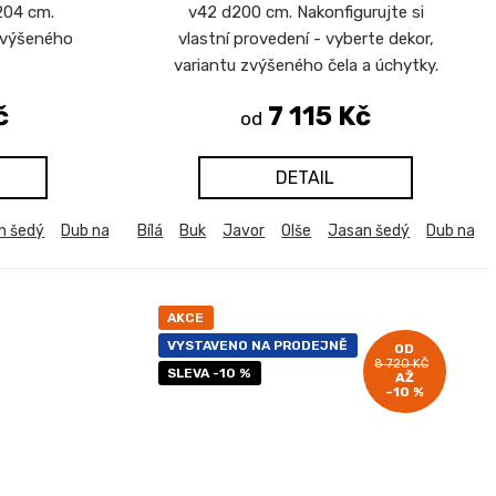
204 cm.
v42 d200 cm. Nakonfigurujte si
 zvýšeného
vlastní provedení - vyberte dekor,
variantu zvýšeného čela a úchytky.
č
7 115 Kč
od
DETAIL
n šedý
b harmony
Dub natur (dub sonoma)
Dub kansas
Bílá
Buk
Dub sametový
Javor
Dub bělený
Olše
Modřín latte
Jasan šedý
Dub harmony
Akácie svět
Dub natu
Dub k
AKCE
VYSTAVENO NA PRODEJNĚ
OD
8 720 KČ
SLEVA -10 %
AŽ
–10 %