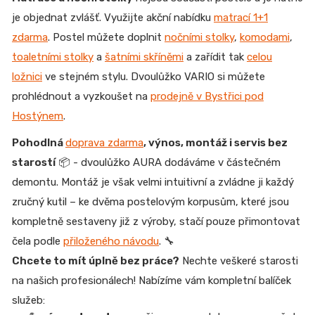
je objednat zvlášť. Využijte akční nabídku
matrací 1+1
zdarma
. Postel můžete doplnit
nočními stolky
,
komodami
,
toaletními stolky
a
šatními skříněmi
a zařídit tak
celou
ložnici
ve stejném stylu. Dvoulůžko VARIO si můžete
prohlédnout a vyzkoušet na
prodejně v Bystřici pod
Hostýnem
.
Pohodlná
doprava zdarma
, výnos, montáž i servis bez
starostí
📦 - dvoulůžko AURA dodáváme v částečném
demontu. Montáž je však velmi intuitivní a zvládne ji každý
zručný kutil – ke dvěma postelovým korpusům, které jsou
kompletně sestaveny již z výroby, stačí pouze přimontovat
čela podle
přiloženého návodu
. 🔧
Chcete to mít úplně bez práce?
Nechte veškeré starosti
na našich profesionálech! Nabízíme vám kompletní balíček
služeb: