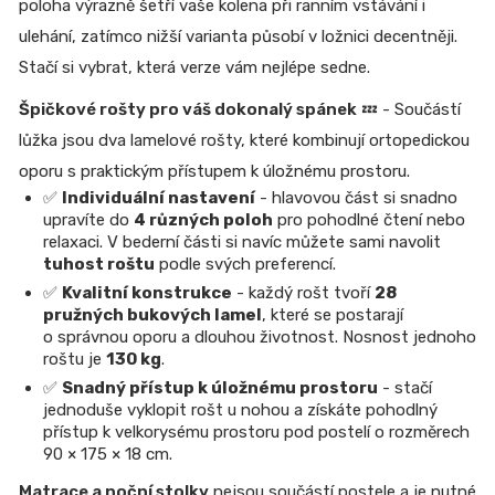
poloha výrazně šetří vaše kolena při ranním vstávání i
ulehání, zatímco nižší varianta působí v ložnici decentněji.
Stačí si vybrat, která verze vám nejlépe sedne.
Špičkové rošty pro váš dokonalý spánek
💤 - Součástí
lůžka jsou dva lamelové rošty, které kombinují ortopedickou
oporu s praktickým přístupem k úložnému prostoru.
✅
Individuální nastavení
- hlavovou část si snadno
upravíte do
4 různých poloh
pro pohodlné čtení nebo
relaxaci. V bederní části si navíc můžete sami navolit
tuhost roštu
podle svých preferencí.
✅
Kvalitní konstrukce
- každý rošt tvoří
28
pružných bukových lamel
, které se postarají
o správnou oporu a dlouhou životnost. Nosnost jednoho
roštu je
130 kg
.
✅
Snadný přístup k úložnému prostoru
- stačí
jednoduše vyklopit rošt u nohou a získáte pohodlný
přístup k velkorysému prostoru pod postelí o rozměrech
90 × 175 × 18 cm.
Matrace a noční stolky
nejsou součástí postele a je nutné