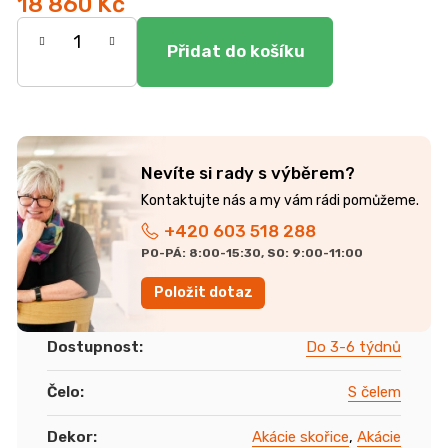
18 860 Kč
Měrná
cena:
Nevíte si rady s výběrem?
+420 603 518 288
PO-PÁ: 8:00-15:30, SO: 9:00-11:00
Položit dotaz
Dostupnost
:
Do 3-6 týdnů
Čelo
:
S čelem
Dekor
:
Akácie skořice
,
Akácie