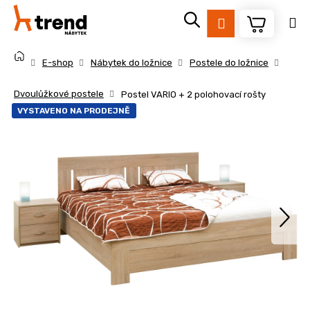
K
Přejít
na
o
Přihlášení
obsah
Zpět
Zpět
š
Domů
í
E-shop
Nábytek do ložnice
Postele do ložnice
k
C
Dvoulůžkové postele
Postel VARIO + 2 polohovací rošty
o
VYSTAVENO NA PRODEJNĚ
p
o
t
ř
e
b
u
j
e
t
e