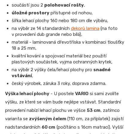
součástí jsou 2
polohovací rošty
,
úložné prostory
přístupné od nohou,
šířka lehací plochy 160 nebo 180 cm dle výběru,
na výběr ze 14 standardních
dekorů lamina
(na foto
v provedení dub grande nebo bílá),
materiál - laminovaná dřevotříska v kombinaci tloušťky
18 a 25 mm,
kvalitní kování a spojovací materiál bez použití
plastových součástek, vyjma ochranných krytek,
na výběr 2 výšky čela/lehací plochy pro
snadné
vstávání
,
český výrobek, záruka 3 roky, doprava zdarma.
Výška lehací plochy
- U postele
VARIO
si sami zvolíte
výšku, ze které se vám bude nejlépe vstávat. Standardní
provedení nabízí lehací plochu ve výšce
53 cm
, zatímco
varianta se
zvýšeným čelem
(110 cm, za příplatek) zajistí
nadstandardních
60 cm
(počítáno s 16cm matrací). Vyšší