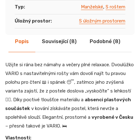
Typ
:
Manželské
,
S roštem
Úložný prostor
:
S úložným prostorem
Popis
Související (8)
Podobné (8)
Di
Užijte si rána bez námahy a večery plné relaxace. Dvoulůžko
VARIO s nastavitelnými rošty vám dovolí najít tu pravou
polohu pro čtení 📖 i spánek 😴, zatímco jeho zvýšená
varianta zajistí, že z postele doslova „vyskočíte“ s lehkostí
🏃‍♂️. Díky poctivé tloušťce materiálu a
absenci plastových
součástek
v kování získáváte postel, která nevrže a
spolehlivě slouží. Elegantní, prostorné a
vyrobené v Česku
– přesně takové je VARIO. 🛌
Vlastnosti: