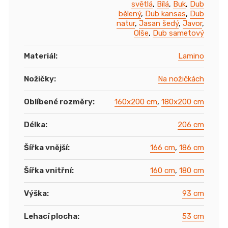
světlá
,
Bílá
,
Buk
,
Dub
bělený
,
Dub kansas
,
Dub
natur
,
Jasan šedý
,
Javor
,
Olše
,
Dub sametový
Materiál
:
Lamino
Nožičky
:
Na nožičkách
Oblíbené rozměry
:
160x200 cm
,
180x200 cm
Délka
:
206 cm
Šířka vnější
:
166 cm
,
186 cm
Šířka vnitřní
:
160 cm
,
180 cm
Výška
:
93 cm
Lehací plocha
:
53 cm