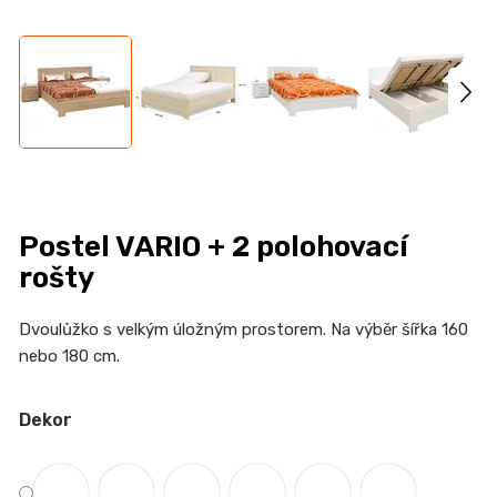
n
a
j
í
t
?
Postel VARIO + 2 polohovací
rošty
HLEDAT
Dvoulůžko s velkým úložným prostorem. Na výběr šířka 160
nebo 180 cm.
D
Dekor
o
p
o