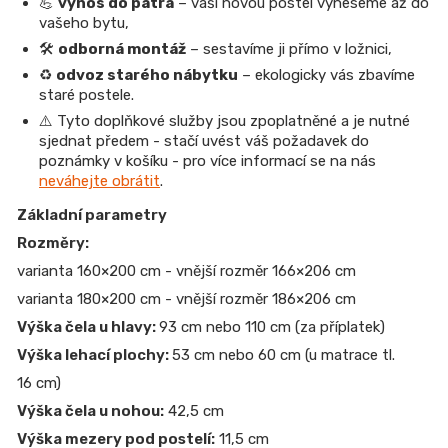
💪
výnos do patra
– vaši novou postel vyneseme až do
vašeho bytu,
🛠️
odborná montáž
– sestavíme ji přímo v ložnici,
♻️
odvoz starého nábytku
– ekologicky vás zbavíme
staré postele.
⚠️ Tyto doplňkové služby jsou zpoplatněné a je nutné
sjednat předem - stačí uvést váš požadavek do
poznámky v košíku - pro více informací se na nás
neváhejte obrátit
.
Základní parametry
Rozměry:
varianta 160×200 cm - vnější rozměr 166×206 cm
varianta 180×200 cm - vnější rozměr 186×206 cm
Výška čela u hlavy:
93 cm nebo 110 cm (za příplatek)
Výška lehací plochy:
53 cm nebo 60 cm (u matrace tl.
16 cm)
Výška čela u nohou:
42,5 cm
Výška mezery pod postelí:
11,5 cm