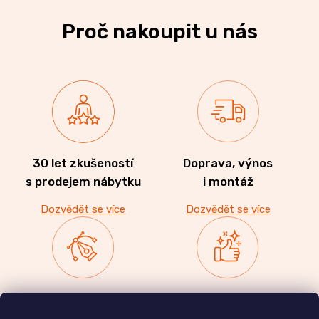
Proč nakoupit u nás
30 let zkušeností
Doprava, výnos
s prodejem nábytku
i montáž
Dozvědět se více
Dozvědět se více
Zakázková výroba
Ověřeno
nábytku
zákazníky