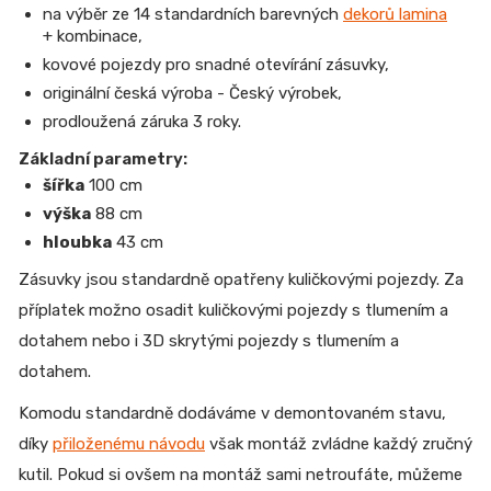
na výběr ze 14 standardních barevných
dekorů lamina
+ kombinace,
kovové pojezdy pro snadné otevírání zásuvky,
originální česká výroba - Český výrobek,
prodloužená záruka 3 roky.
Základní parametry:
šířka
100 cm
výška
88 cm
hloubka
43 cm
Zásuvky jsou standardně opatřeny kuličkovými pojezdy. Za
příplatek možno osadit kuličkovými pojezdy s tlumením a
dotahem nebo i 3D skrytými pojezdy s tlumením a
dotahem.
Komodu standardně dodáváme v demontovaném stavu,
díky
přiloženému návodu
však montáž zvládne každý zručný
kutil. Pokud si ovšem na montáž sami netroufáte, můžeme