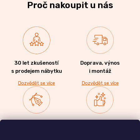
Proč nakoupit u nás
30 let zkušeností
Doprava, výnos
s prodejem nábytku
i montáž
Dozvědět se více
Dozvědět se více
Zakázková výroba
Ověřeno
nábytku
zákazníky
a realizace interiérů