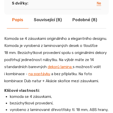
S dvířky
:
Ne
Popis
Související (8)
Podobné (8)
Di
Komoda se 4 zásuvkami originálního a elegantního designu.
Komoda je vyrobená z laminovaných desek o tloušťce
18 mm. Bezúchytkové provedení spolu s originálními dekory
podtrhují jedinečnost nábytku. Na výběr máte ze 14
standardních barevných
dekorů lamina
s možností volit
i kombinace -
na poptávku
a bez příplatku. Na foto
kombinace Dub natur + Akácie skořice mezi zásuvkami.
Klíčové vlastnosti:
komoda se 4 zásuvkami,
bezúchytkové provedení,
vyrobeno z laminované dřevotřísky tl. 18 mm, ABS hrany,