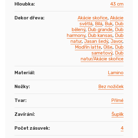
Hloubka
:
43 cm
Dekor dřeva
:
Akácie skořice
,
Akácie
světlá
,
Bílá
,
Buk
,
Dub
bělený
,
Dub grande
,
Dub
harmony
,
Dub kansas
,
Dub
natur
,
Jasan šedý
,
Javor
,
Modřín latte
,
Olše
,
Dub
sametový
,
Dub
natur/Akácie skořice
Materiál
:
Lamino
Nožky
:
Bez nožiček
Tvar
:
Přímé
Zavírání
:
Šuplík
Počet zásuvek
:
4