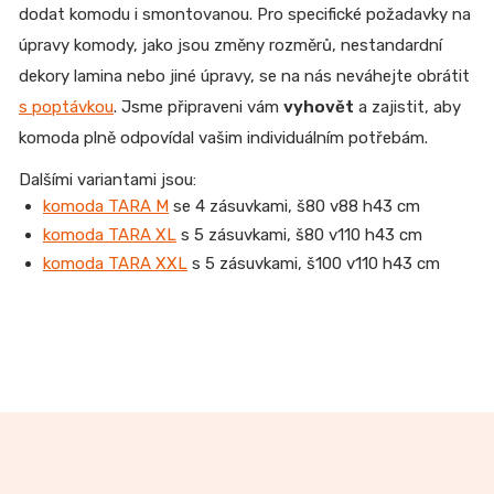
dodat komodu i smontovanou.
Pro specifické požadavky na
úpravy komody, jako jsou změny rozměrů, nestandardní
dekory lamina nebo jiné úpravy, se na nás neváhejte obrátit
s poptávkou
. Jsme připraveni vám
vyhovět
a zajistit, aby
komoda plně odpovídal vašim individuálním potřebám.
Dalšími variantami jsou:
komoda TARA M
se 4 zásuvkami, š80 v88 h43 cm
komoda TARA XL
s 5 zásuvkami, š80 v110 h43 cm
komoda TARA XXL
s 5 zásuvkami, š100 v110 h43 cm