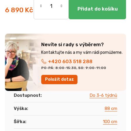
6 890 Kč
Měrná
cena:
Nevíte si rady s výběrem?
+420 603 518 288
PO-PÁ: 8:00-15:30, SO: 9:00-11:00
Položit dotaz
Dostupnost
:
Do 3-6 týdnů
Výška
:
88 cm
Šířka
:
100 cm