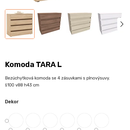
n
a
j
í
t
?
Komoda TARA L
HLEDAT
Bezúchytková komoda se 4 zásuvkami s plnovýsuvy.
š100 v88 h43 cm
Dekor
D
o
p
o