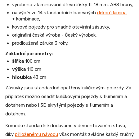
vyrobeno z laminované dřevotřísky tl. 18 mm, ABS hrany,
na výběr ze 14 standardních barevných
dekorů lamina
+ kombinace,
kovové pojezdy pro snadné otevírání zásuvky,
originální česká výroba - Český výrobek,
prodloužená záruka 3 roky.
Základní parametry:
šířka
100 cm
výška
110 cm
hloubka
43 cm
Zásuvky jsou standardně opatřeny kuličkovými pojezdy. Za
příplatek možno osadit kuličkovými pojezdy s tlumením a
dotahem nebo i 3D skrytými pojezdy s tlumením a
dotahem.
Komodu standardně dodáváme v demontovaném stavu,
díky
přiloženému návodu
však montáž zvládne každý zručný