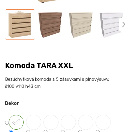
n
a
j
í
t
?
Komoda TARA XXL
HLEDAT
Bezúchytková komoda s 5 zásuvkami s plnovýsuvy.
š100 v110 h43 cm
Dekor
D
o
p
o