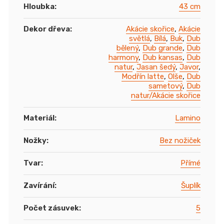
Hloubka
:
43 cm
Dekor dřeva
:
Akácie skořice
,
Akácie
světlá
,
Bílá
,
Buk
,
Dub
bělený
,
Dub grande
,
Dub
harmony
,
Dub kansas
,
Dub
natur
,
Jasan šedý
,
Javor
,
Modřín latte
,
Olše
,
Dub
sametový
,
Dub
natur/Akácie skořice
Materiál
:
Lamino
Nožky
:
Bez nožiček
Tvar
:
Přímé
Zavírání
:
Šuplík
Počet zásuvek
:
5