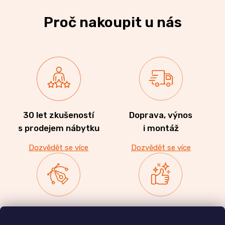
Proč nakoupit u nás
30 let zkušeností
Doprava, výnos
s prodejem nábytku
i montáž
Dozvědět se více
Dozvědět se více
Zakázková výroba
Ověřeno
nábytku
zákazníky