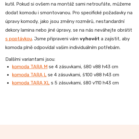
kutil. Pokud si ovšem na montáž sami netroufáte, můžeme
dodat komodu i smontovanou.
Pro specifické požadavky na
úpravy komody, jako jsou změny rozměrů, nestandardní
dekory lamina nebo jiné úpravy, se na nás neváhejte obrátit
s poptávkou
. Jsme připraveni vám
vyhovět
a zajistit, aby
komoda plně odpovídal vašim individuálním potřebám.
Dalšími variantami jsou:
komoda TARA M
se 4 zásuvkami, š80 v88 h43 cm
komoda TARA L
se 4 zásuvkami, š100 v88 h43 cm
komoda TARA XL
s 5 zásuvkami, š80 v110 h43 cm