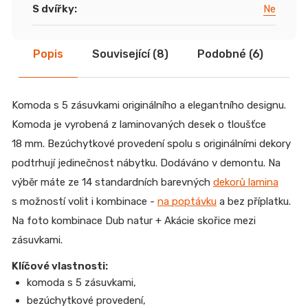
S dvířky
:
Ne
Popis
Související (8)
Podobné (6)
Di
Komoda s 5 zásuvkami originálního a elegantního designu.
Komoda je vyrobená z laminovaných desek o tloušťce
18 mm. Bezúchytkové provedení spolu s originálními dekory
podtrhují jedinečnost nábytku. Dodáváno v demontu. Na
výběr máte ze 14 standardních barevných
dekorů lamina
s možností volit i kombinace -
na poptávku
a bez příplatku.
Na foto kombinace Dub natur + Akácie skořice mezi
zásuvkami.
Klíčové vlastnosti:
komoda s 5 zásuvkami,
bezúchytkové provedení,