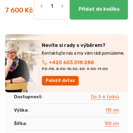
7 600 Kč
Měrná
cena:
Nevíte si rady s výběrem?
+420 603 518 288
PO-PÁ: 8:00-15:30, SO: 9:00-11:00
Položit dotaz
Dostupnost
:
Do 3-6 týdnů
Výška
:
110 cm
Šířka
:
100 cm