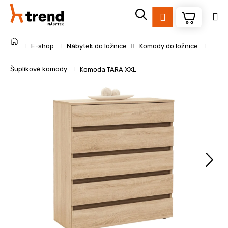
K
Přejít
na
o
Přihlášení
obsah
Zpět
Zpět
š
Domů
í
E-shop
Nábytek do ložnice
Komody do ložnice
k
C
Šuplíkové komody
Komoda TARA XXL
o
p
o
t
ř
e
b
u
j
e
t
e