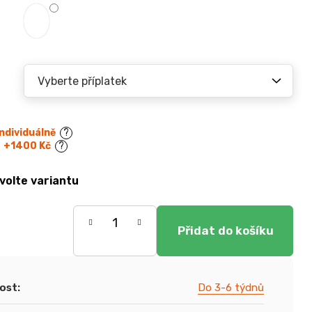
Individuálně
?
+1400 Kč
?
volte variantu
ost
:
Do 3-6 týdnů