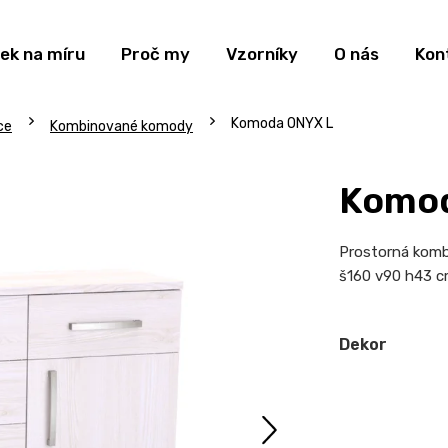
ek na míru
Proč my
Vzorníky
O nás
Kon
Komoda ONYX L
ce
Kombinované komody
Komod
Prostorná kom
š160 v90 h43 
Dekor