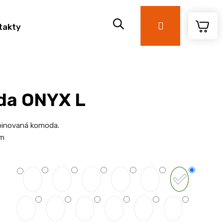
Přihlášení
takty
a ONYX L
binovaná komoda.
cm