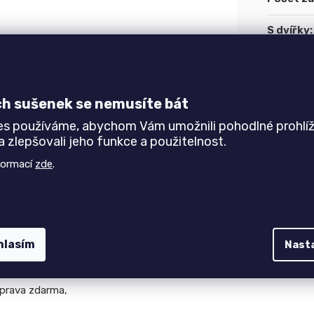
S dvířky
:
kuze
ch sušenek se nemusíte bát
ním pro všechny, kdo hledají praktický a elegantní úložný
es používáme, abychom Vám umožnili pohodlné prohlíž
signu a univerzální velikosti se tato komoda skvěle hodí
 zlepšovali jeho funkce a použitelnost.
 a snadno se kombinuje s ostatním nábytkem.
formací
zde
.
a maximálním využitím prostoru,
S hrany,
hlasím
Nast
součástí),
oprava zdarma,