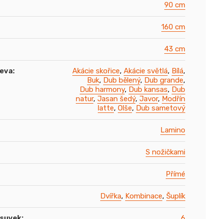
90 cm
160 cm
43 cm
řeva
:
Akácie skořice
,
Akácie světlá
,
Bílá
,
Buk
,
Dub bělený
,
Dub grande
,
Dub harmony
,
Dub kansas
,
Dub
natur
,
Jasan šedý
,
Javor
,
Modřín
latte
,
Olše
,
Dub sametový
Lamino
S nožičkami
Přímé
Dvířka
,
Kombinace
,
Šuplík
ásuvek
:
6