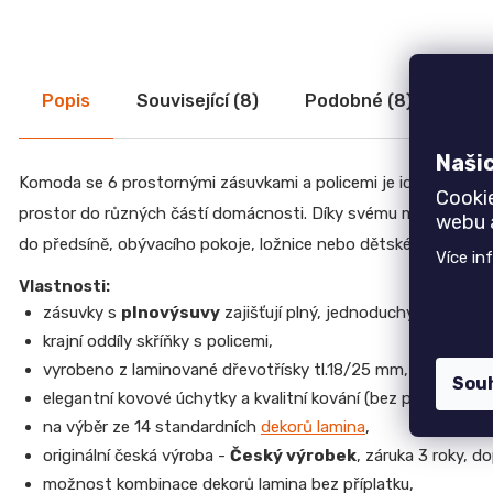
CREATIV
28
070
Kč
Popis
Související (8)
Podobné (8)
Dis
Naši
Komoda se 6 prostornými zásuvkami a policemi je ideálním řeše
Cooki
prostor do různých částí domácnosti. Díky svému modernímu de
webu a
do předsíně, obývacího pokoje, ložnice nebo dětského pokoje
Více in
Vlastnosti:
zásuvky s
plnovýsuvy
zajišťují plný, jednoduchý přístup 
krajní oddíly skříňky s policemi,
vyrobeno z laminované dřevotřísky tl.18/25 mm, efektní AB
Sou
elegantní kovové úchytky a kvalitní kování (bez plastových 
na výběr ze 14 standardních
dekorů lamina
,
originální česká výroba -
Český výrobek
, záruka 3 roky, d
možnost kombinace dekorů lamina bez příplatku,