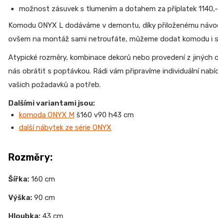
možnost zásuvek s tlumením a dotahem za příplatek 1140,- 
Komodu ONYX L dodáváme v demontu, díky přiloženému návodu 
ovšem na montáž sami netroufáte, můžeme dodat komodu i 
Atypické rozměry, kombinace dekorů nebo provedení z jiných
nás obrátit s poptávkou. Rádi vám připravíme individuální nab
vašich požadavků a potřeb.
Dalšími variantami jsou:
komoda ONYX M
š160 v90 h43 cm
další nábytek ze série ONYX
Rozměry:
Šířka:
160 cm
Výška:
90 cm
Hloubka:
43 cm