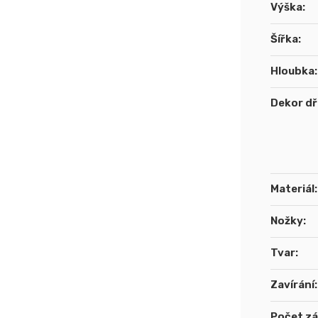
Výška
:
Šířka
:
Hloubka
:
Dekor d
Materiál
:
Nožky
:
Tvar
:
Zavírání
:
Počet z