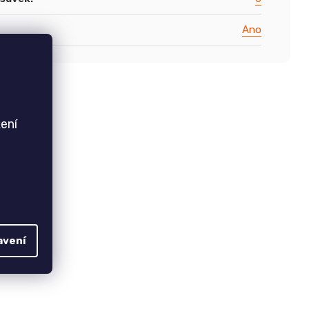
Ano
ení
avení