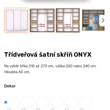
n
a
j
í
t
?
Třídveřová šatní skříň ONYX
HLEDAT
Na výběr šířka 210 až 270 cm, výška 220 nebo 240 cm.
Hloubka 60 cm.
Dekor
D
o
p
o