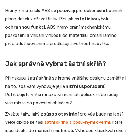
Hrany z materiálu ABS se používají pro dokončení bočních
ploch desek z dřevotřísky. Plní jak
estetickou, tak
ochrannou funkci
. ABS hrany brání mechanickému
poškození a vnikání vlhkosti do materiálu, chrání lamino
před odštěpováním a prodlužují životnost nábytku.
Jak správně vybrat šatní skříň?
Při nákupu šatní skříně se kromě vnějšího designu zaměřte i
na to, zda vám vyhovuje její
vnitřní uspořádání
.
Potřebujete větší množství menších poliček nebo raději
více místa na pověšení oblečení?
Zvažte taky, jaký
způsob otevírání
pro vás bude nejlepší.
Velké oblibě se těší
šatní skříně s posuvnými dveřmi
, které
jsou ideální do menších místností. Výhodou klasických dveří