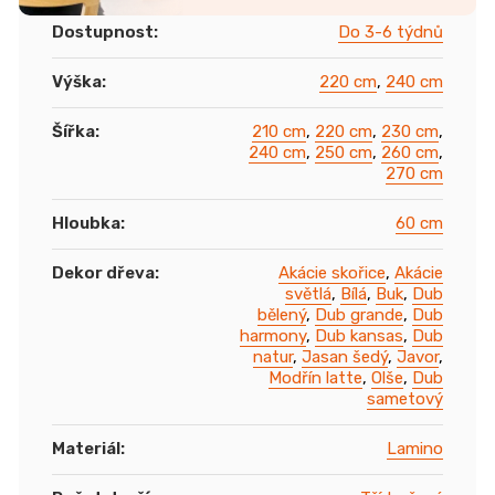
Dostupnost
:
Do 3-6 týdnů
Výška
:
220 cm
,
240 cm
Šířka
:
210 cm
,
220 cm
,
230 cm
,
240 cm
,
250 cm
,
260 cm
,
270 cm
Hloubka
:
60 cm
Dekor dřeva
:
Akácie skořice
,
Akácie
světlá
,
Bílá
,
Buk
,
Dub
bělený
,
Dub grande
,
Dub
harmony
,
Dub kansas
,
Dub
natur
,
Jasan šedý
,
Javor
,
Modřín latte
,
Olše
,
Dub
sametový
Materiál
:
Lamino