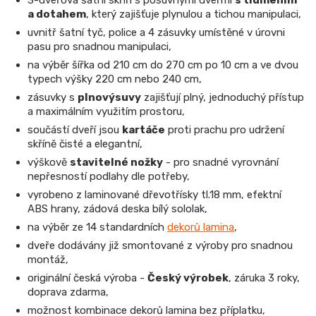
a dotahem
, který zajišťuje plynulou a tichou manipulaci,
uvnitř šatní tyč, police a 4 zásuvky umístěné v úrovni
pasu pro snadnou manipulaci,
na výběr šířka od 210 cm do 270 cm po 10 cm a ve dvou
typech výšky 220 cm nebo 240 cm,
zásuvky s
plnovýsuvy
zajišťují plný, jednoduchý přístup
a maximálním využitím prostoru,
součástí dveří jsou
kartáče
proti prachu pro udržení
skříně čisté a elegantní,
výškově
stavitelné nožky
- pro snadné vyrovnání
nepřesností podlahy dle potřeby,
vyrobeno z laminované dřevotřísky tl.18 mm, efektní
ABS hrany, zádová deska bílý sololak,
na výběr ze 14 standardních
dekorů lamina
,
dveře dodávány již smontované z výroby pro snadnou
montáž,
originální česká výroba -
Český výrobek
, záruka 3 roky,
doprava zdarma,
možnost kombinace dekorů lamina bez příplatku,