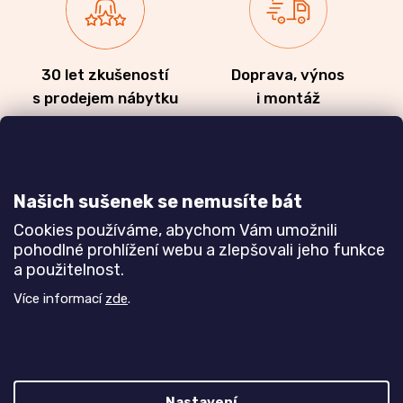
30 let zkušeností
Doprava, výnos
s prodejem nábytku
i montáž
Dozvědět se více
Dozvědět se více
Našich sušenek se nemusíte bát
Cookies používáme, abychom Vám umožnili
Zakázková výroba
Ověřeno
pohodlné prohlížení webu a zlepšovali jeho funkce
a použitelnost.
nábytku
zákazníky
a realizace interiérů
Více informací
zde
.
Dozvědět se více
Dozvědět se více
Nastavení