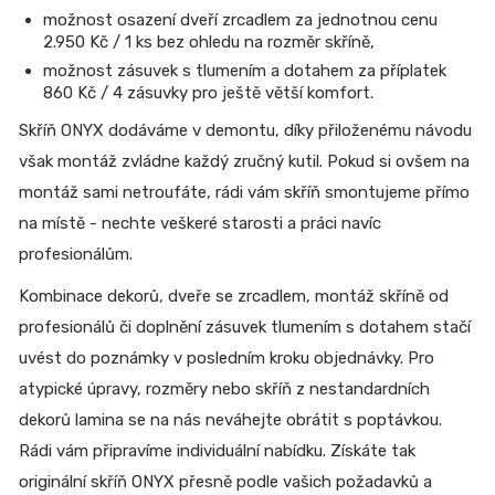
možnost osazení dveří zrcadlem za jednotnou cenu
2.950 Kč / 1 ks bez ohledu na rozměr skříně,
možnost zásuvek s tlumením a dotahem za příplatek
860 Kč / 4 zásuvky pro ještě větší komfort.
Skříň ONYX dodáváme v demontu, díky přiloženému návodu
však montáž zvládne každý zručný kutil. Pokud si ovšem na
montáž sami netroufáte, rádi vám skříň smontujeme přímo
na místě - nechte veškeré starosti a práci navíc
profesionálům.
Kombinace dekorů, dveře se zrcadlem, montáž skříně od
profesionálů či doplnění zásuvek tlumením s dotahem stačí
uvést do poznámky v posledním kroku objednávky. Pro
atypické úpravy, rozměry nebo skříň z nestandardních
dekorů lamina se na nás neváhejte obrátit s poptávkou.
Rádi vám připravíme individuální nabídku. Získáte tak
originální skříň ONYX přesně podle vašich požadavků a