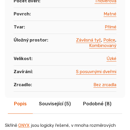
Počet dveří
:
Třídveřová
Povrch
:
Matné
Tvar
:
Přímé
Úložný prostor
:
Závěsná tyč
,
Police
,
Kombinovaný
Velikost
:
Úzké
Zavírání
:
S posuvnými dveřmi
Zrcadlo
:
Bez zrcadla
Popis
Související (5)
Podobné (8)
Di
Skříně
ONYX
jsou logicky řešené, v mnoha rozměrových