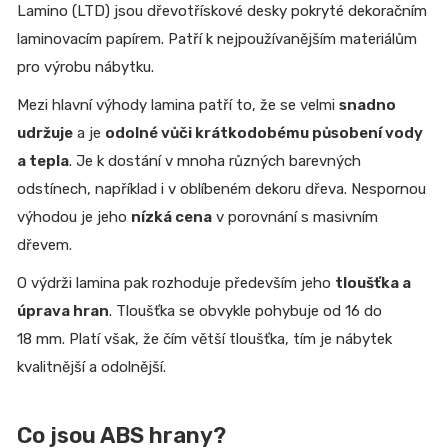
Lamino (LTD) jsou dřevotřískové desky pokryté dekoračním
laminovacím papírem. Patří k nejpoužívanějším materiálům
pro výrobu nábytku.
Mezi hlavní výhody lamina patří to, že se velmi
snadno
udržuje
a je
odolné vůči krátkodobému působení vody
a tepla
. Je k dostání v mnoha různých barevných
odstínech, například i v oblíbeném dekoru dřeva. Nespornou
výhodou je jeho
nízká cena
v porovnání s masivním
dřevem.
O výdrži lamina pak rozhoduje především jeho
tloušťka a
úprava hran
. Tloušťka se obvykle pohybuje od 16 do
18 mm. Platí však, že čím větší tloušťka, tím je nábytek
kvalitnější a odolnější.
Co jsou ABS hrany?