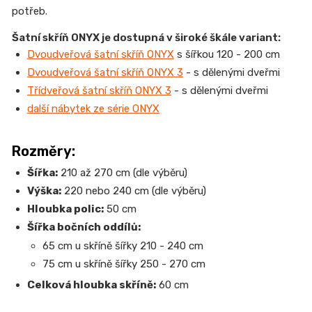
potřeb.
Šatní skříň ONYX je dostupná v široké škále variant:
Dvoudveřová šatní skříň ONYX
s šířkou 120 - 200 cm
Dvoudveřová šatní skříň ONYX 3
- s dělenými dveřmi
Třídveřová šatní skříň ONYX 3
- s dělenými dveřmi
další nábytek ze série ONYX
Rozměry:
Šířka:
210 až 270 cm (dle výběru)
Výška:
220 nebo 240 cm (dle výběru)
Hloubka polic:
50 cm
Šířka bočních oddílů:
65 cm u skříně šířky 210 - 240 cm
75 cm u skříně šířky 250 - 270 cm
Celková hloubka skříně:
60 cm