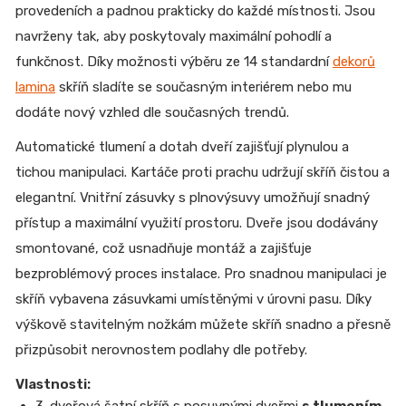
provedeních a padnou prakticky do každé místnosti. Jsou
navrženy tak, aby poskytovaly maximální pohodlí a
funkčnost. Díky možnosti výběru ze 14 standardní
dekorů
lamina
skříň sladíte se současným interiérem nebo mu
dodáte nový vzhled dle současných trendů.
Automatické tlumení a dotah dveří zajišťují plynulou a
tichou manipulaci. Kartáče proti prachu udržují skříň čistou a
elegantní. Vnitřní zásuvky s plnovýsuvy umožňují snadný
přístup a maximální využití prostoru. Dveře jsou dodávány
smontované, což usnadňuje montáž a zajišťuje
bezproblémový proces instalace. Pro snadnou manipulaci je
skříň vybavena zásuvkami umístěnými v úrovni pasu. Díky
výškově stavitelným nožkám můžete skříň snadno a přesně
přizpůsobit nerovnostem podlahy dle potřeby.
Vlastnosti:
3-dveřová šatní skříň s posuvnými dveřmi
s tlumením