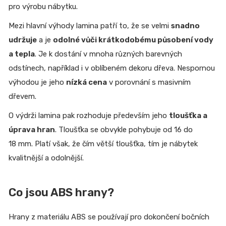
pro výrobu nábytku.
Mezi hlavní výhody lamina patří to, že se velmi
snadno
udržuje
a je
odolné vůči krátkodobému působení vody
a tepla
. Je k dostání v mnoha různých barevných
odstínech, například i v oblíbeném dekoru dřeva. Nespornou
výhodou je jeho
nízká cena
v porovnání s masivním
dřevem.
O výdrži lamina pak rozhoduje především jeho
tloušťka a
úprava hran
. Tloušťka se obvykle pohybuje od 16 do
18 mm. Platí však, že čím větší tloušťka, tím je nábytek
kvalitnější a odolnější.
Co jsou ABS hrany?
Hrany z materiálu ABS se používají pro dokončení bočních