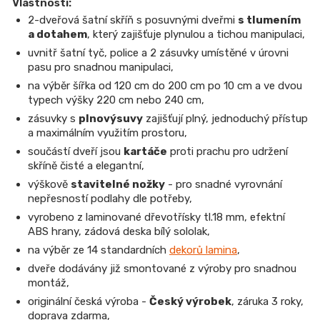
Vlastnosti:
2-dveřová šatní skříň s posuvnými dveřmi
s tlumením
a dotahem
, který zajišťuje plynulou a tichou manipulaci,
uvnitř šatní tyč, police a 2 zásuvky umístěné v úrovni
pasu pro snadnou manipulaci,
na výběr šířka od 120 cm do 200 cm po 10 cm a ve dvou
typech výšky 220 cm nebo 240 cm,
zásuvky s
plnovýsuvy
zajišťují plný, jednoduchý přístup
a maximálním využitím prostoru,
součástí dveří jsou
kartáče
proti prachu pro udržení
skříně čisté a elegantní,
výškově
stavitelné nožky
- pro snadné vyrovnání
nepřesností podlahy dle potřeby,
vyrobeno z laminované dřevotřísky tl.18 mm, efektní
ABS hrany, zádová deska bílý sololak,
na výběr ze 14 standardních
dekorů lamina
,
dveře dodávány již smontované z výroby pro snadnou
montáž,
originální česká výroba -
Český výrobek
, záruka 3 roky,
doprava zdarma,