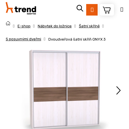
K
Přejít
na
o
Přihlášení
obsah
Zpět
Zpět
š
Domů
í
E-shop
Nábytek do ložnice
Šatní skříně
k
C
S posuvnými dveřmi
Dvoudveřová šatní skříň ONYX 3
o
p
o
t
ř
e
b
u
j
e
t
e