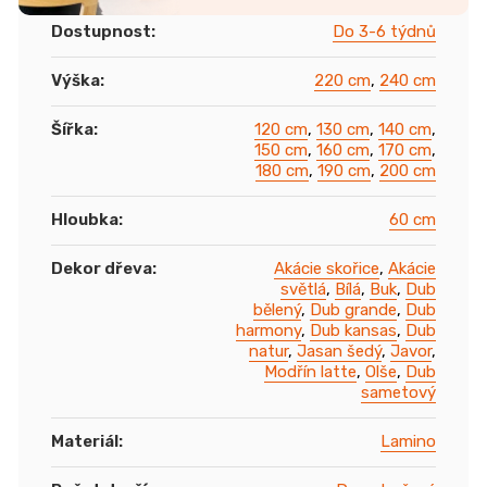
Dostupnost
:
Do 3-6 týdnů
Výška
:
220 cm
,
240 cm
Šířka
:
120 cm
,
130 cm
,
140 cm
,
150 cm
,
160 cm
,
170 cm
,
180 cm
,
190 cm
,
200 cm
Hloubka
:
60 cm
Dekor dřeva
:
Akácie skořice
,
Akácie
světlá
,
Bílá
,
Buk
,
Dub
bělený
,
Dub grande
,
Dub
harmony
,
Dub kansas
,
Dub
natur
,
Jasan šedý
,
Javor
,
Modřín latte
,
Olše
,
Dub
sametový
Materiál
:
Lamino