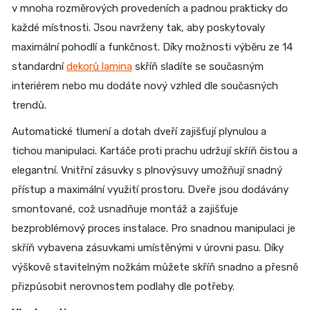
v mnoha rozměrových provedeních a padnou prakticky do
každé místnosti. Jsou navrženy tak, aby poskytovaly
maximální pohodlí a funkčnost. Díky možnosti výběru ze 14
standardní
dekorů lamina
skříň sladíte se současným
interiérem nebo mu dodáte nový vzhled dle současných
trendů.
Automatické tlumení a dotah dveří zajišťují plynulou a
tichou manipulaci. Kartáče proti prachu udržují skříň čistou a
elegantní. Vnitřní zásuvky s plnovýsuvy umožňují snadný
přístup a maximální využití prostoru. Dveře jsou dodávány
smontované, což usnadňuje montáž a zajišťuje
bezproblémový proces instalace. Pro snadnou manipulaci je
skříň vybavena zásuvkami umístěnými v úrovni pasu. Díky
výškově stavitelným nožkám můžete skříň snadno a přesně
přizpůsobit nerovnostem podlahy dle potřeby.