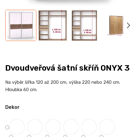
n
a
j
í
t
?
Dvoudveřová šatní skříň ONYX 3
HLEDAT
Na výběr šířka 120 až 200 cm, výška 220 nebo 240 cm.
Hloubka 60 cm.
Dekor
D
o
p
o