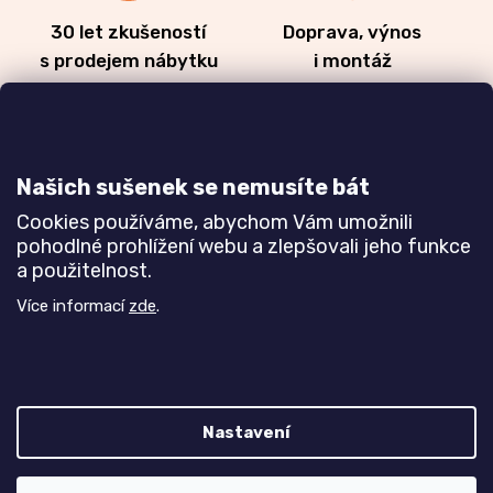
30 let zkušeností
Doprava, výnos
s prodejem nábytku
i montáž
Dozvědět se více
Dozvědět se více
Našich sušenek se nemusíte bát
Cookies používáme, abychom Vám umožnili
Zakázková výroba
Ověřeno
pohodlné prohlížení webu a zlepšovali jeho funkce
a použitelnost.
nábytku
zákazníky
a realizace interiérů
Více informací
zde
.
Dozvědět se více
Dozvědět se více
Nastavení
Poznejte nás blíže