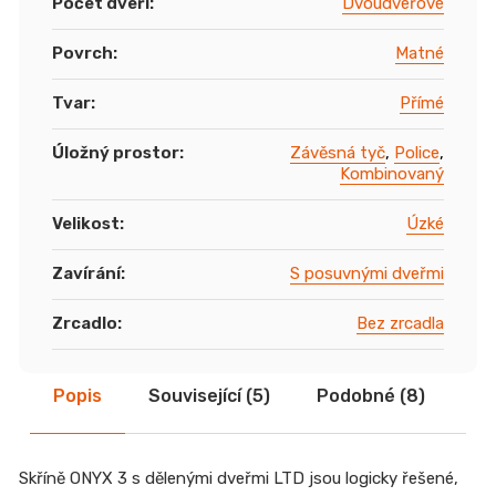
Počet dveří
:
Dvoudveřové
Povrch
:
Matné
Tvar
:
Přímé
Úložný prostor
:
Závěsná tyč
,
Police
,
Kombinovaný
Velikost
:
Úzké
Zavírání
:
S posuvnými dveřmi
Zrcadlo
:
Bez zrcadla
Popis
Související (5)
Podobné (8)
Di
Skříně ONYX 3 s dělenými dveřmi LTD jsou logicky řešené,