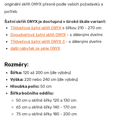
originální skříň ONYX přesně podle vašich požadavků a
potřeb.
Šatní skříň ONYX je dostupná v široké škále variant:
Třídveřová šatní skříň ONYX
s šířkou 210 - 270 cm
Dvoudveřová šatní skříň ONYX
- s dělenými dveřmi
Třídveřová šatní skříň ONYX 3
- s dělenými dveřmi
další nábytek ze série ONYX
Rozměry:
Šířka:
120 až 200 cm (dle výběru)
Výška:
220 nebo 240 cm (dle výběru)
Hloubka polic:
50 cm
Šířka bočního oddílu:
50 cm u skříně šířky 120 a 130 cm
65 cm u skříně šířky 140 - 170 cm
75 cm u skříně šířky 180 - 200 cm