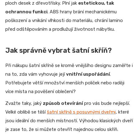
ploch desek z dřevotřísky. Plní jak
estetickou, tak
ochrannou funkci
. ABS hrany brání mechanickému
poškození a vnikání vlhkosti do materiálu, chrání lamino
před odštěpováním a prodlužují životnost nábytku.
Jak správně vybrat šatní skříň?
Při nákupu šatní skříně se kromě vnějšího designu zaměřte i
na to, zda vám vyhovuje její
vnitřní uspořádání
.
Potřebujete větší množství menších poliček nebo raději
více místa na pověšení oblečení?
Zvažte taky, jaký
způsob otevírání
pro vás bude nejlepší.
Velké oblibě se těší
šatní skříně s posuvnými dveřmi
, které
jsou ideální do menších místností. Výhodou klasických dveří
je zase to, že si můžete otevřít najednou celou skříň.