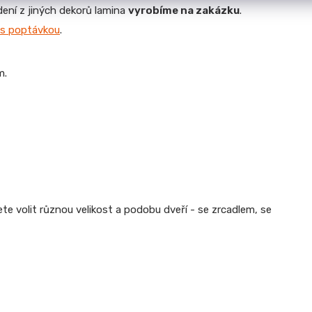
dení z jiných dekorů lamina
vyrobíme na zakázku
.
s poptávkou
.
m.
e volit různou velikost a podobu dveří - se zrcadlem, se