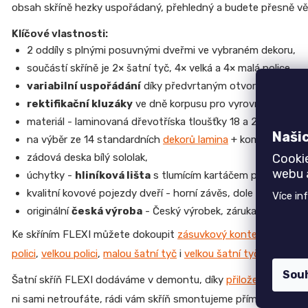
obsah skříně hezky uspořádaný, přehledný a budete přesně vě
Klíčové vlastnosti:
2 oddíly s plnými posuvnými dveřmi ve vybraném dekoru,
součástí skříně je 2× šatní tyč, 4× velká a 4× malá police,
variabilní uspořádání
díky předvrtaným otvorům,
rektifikační kluzáky
ve dně korpusu pro vyrovnání podla
materiál - laminovaná dřevotříska tloušťky 18 a 22 mm,
ABS
Naši
na výběr ze 14 standardních
dekorů lamina
+ kombinace,
zádová deska bílý sololak,
Cooki
webu a
úchytky -
hliníková lišta
s tlumícím kartáčem po celé výšc
kvalitní kovové pojezdy dveří - horní závěs, dole vodící lišta
Více in
originální
česká výroba
- Český výrobek, záruka 3 roky.
Ke skříním FLEXI můžete dokoupit
zásuvkový kontejner
,
samoz
polici
,
velkou polici
,
malou šatní tyč
i
velkou šatní tyč
nebo
rov
Sou
Šatní skříň FLEXI dodáváme v demontu, díky
přiloženému náv
ni sami netroufáte, rádi vám skříň smontujeme přímo na místě.