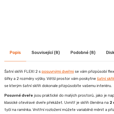
CREATIV
28
070
Kč
Popis
Související (8)
Podobné (8)
Dis
Šatní skříň FLEXI 2 s
posuvnými dveřmi
se vám přizpůsobí flex
šířky a 2 rozměry výšky. Větší prostor vám poskytne
šatní skř
se kterým šatní skříň dokonale přizpůsobíte vašemu interiéru.
Posuvné dveře
jsou praktické do malých prostorů, jako je n
klasické otevíravé dveře překážet. Uvnitř je skříň členěna na
2 
tyčí na ramínka. Vnitřní rozložení můžete variabilně měnit a p