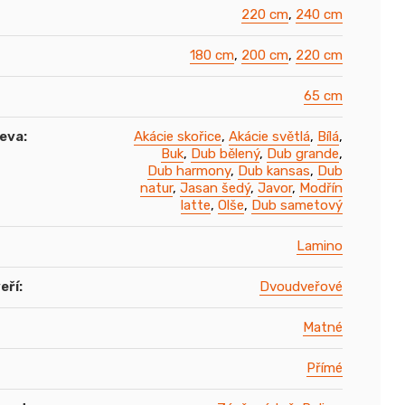
220 cm
,
240 cm
180 cm
,
200 cm
,
220 cm
65 cm
řeva
:
Akácie skořice
,
Akácie světlá
,
Bílá
,
Buk
,
Dub bělený
,
Dub grande
,
Dub harmony
,
Dub kansas
,
Dub
natur
,
Jasan šedý
,
Javor
,
Modřín
latte
,
Olše
,
Dub sametový
Lamino
eří
:
Dvoudveřové
Matné
Přímé