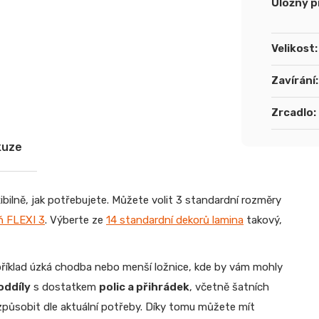
Úložný p
Velikost
:
Zavírání
:
Zrcadlo
:
kuze
ibilně, jak potřebujete. Můžete volit 3 standardní rozměry
íň FLEXI 3
. Výberte ze
14 standardní dekorů lamina
takový,
apříklad úzká chodba nebo menší ložnice, kde by vám mohly
oddíly
s dostatkem
polic a přihrádek
, včetně šatních
řizpůsobit dle aktuální potřeby. Díky tomu můžete mít