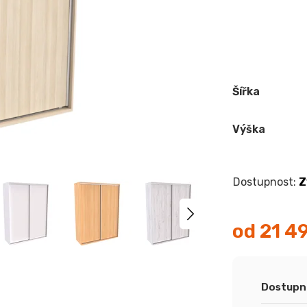
Šířka
Výška
Z
od
21 4
Měrná
cena:
Dostupn