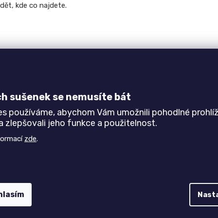
dět, kde co najdete.
hové nerovnosti,
 hrany
,
ch sušenek se nemusíte bát
es používáme, abychom Vám umožnili pohodlné prohlíž
 zlepšovali jeho funkce a použitelnost.
e dveří,
,
formací
zde
.
avírač dveří AUTOMATIC
pro tiché dovření dveří,
malou
nou skříň FLEXI se zrcadlem
.
hlasím
Nast
odu
však montáž zvládne každý zručný kutil. Pokud si na
 Nechte veškerou práci a starosti navíc na našich