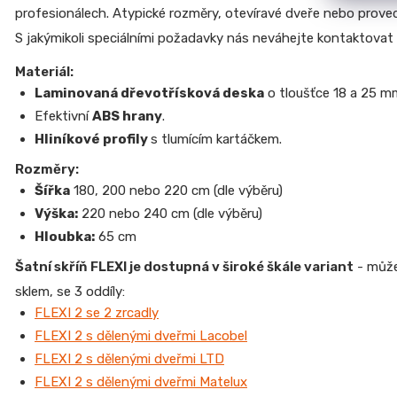
profesionálech. Atypické rozměry, otevíravé dveře nebo prove
S jakýmikoli speciálními požadavky nás neváhejte kontaktovat
Materiál:
Laminovaná dřevotřísková deska
o tloušťce 18 a 25 m
Efektivní
ABS hrany
.
Hliníkové profily
s tlumícím kartáčkem.
Rozměry:
Šířka
180, 200 nebo 220 cm (dle výběru)
Výška:
220 nebo 240 cm (dle výběru)
Hloubka:
65 cm
Šatní skříň FLEXI je dostupná v široké škále variant
- můžet
sklem, se 3 oddíly:
FLEXI 2 se 2 zrcadly
FLEXI 2 s dělenými dveřmi Lacobel
FLEXI 2 s dělenými dveřmi LTD
FLEXI 2 s dělenými dveřmi Matelux