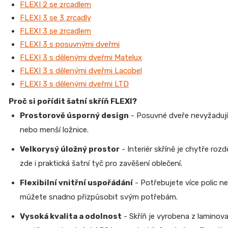
FLEXI 2 se zrcadlem
FLEXI 3 se 3 zrcadly
FLEXI 3 se zrcadlem
FLEXI 3 s posuvnými dveřmi
FLEXI 3 s dělenými dveřmi Matelux
FLEXI 3 s dělenými dveřmi Lacobel
FLEXI 3 s dělenými dveřmi LTD
Proč si pořídit šatní skříň FLEXI?
Prostorově úsporný design
- Posuvné dveře nevyžadují 
nebo menší ložnice.
Velkorysý úložný prostor
- Interiér skříně je chytře roz
zde i praktická šatní tyč pro zavěšení oblečení.
Flexibilní vnitřní uspořádání
- Potřebujete více polic ne
můžete snadno přizpůsobit svým potřebám.
Vysoká kvalita a odolnost
- Skříň je vyrobena z laminov