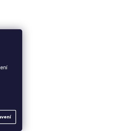
ení
avení