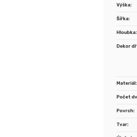
Výška
:
Šířka
:
Hloubka
:
Dekor d
Materiál
:
Počet dv
Povrch
:
Tvar
: