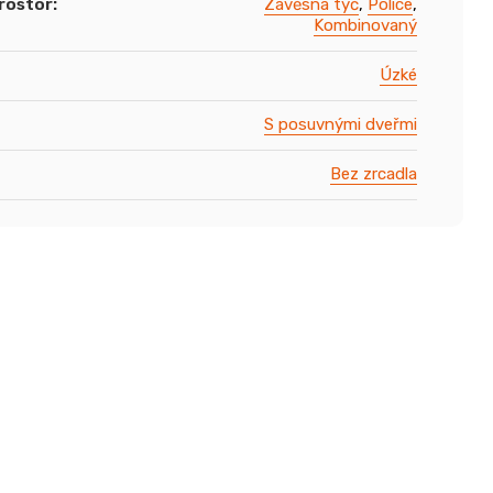
rostor
:
Závěsná tyč
,
Police
,
Kombinovaný
Úzké
S posuvnými dveřmi
Bez zrcadla