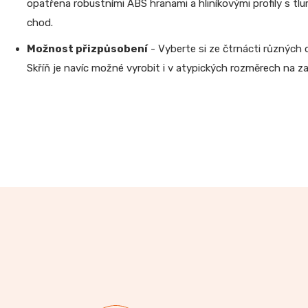
opatřena robustními ABS hranami a hliníkovými profily s tl
chod.
Možnost přizpůsobení
- Vyberte si ze čtrnácti různých 
Skříň je navíc možné vyrobit i v atypických rozměrech na z