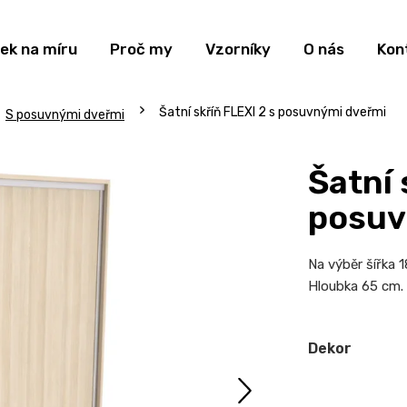
ek na míru
Proč my
Vzorníky
O nás
Kon
Šatní skříň FLEXI 2 s posuvnými dveřmi
S posuvnými dveřmi
Šatní 
posuv
Na výběr šířka
Hloubka 65 cm.
Dekor