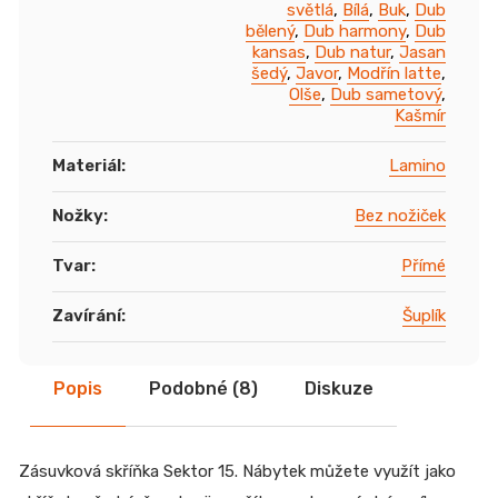
světlá
,
Bílá
,
Buk
,
Dub
bělený
,
Dub harmony
,
Dub
kansas
,
Dub natur
,
Jasan
šedý
,
Javor
,
Modřín latte
,
Olše
,
Dub sametový
,
Kašmír
Materiál
:
Lamino
Nožky
:
Bez nožiček
Tvar
:
Přímé
Zavírání
:
Šuplík
Popis
Podobné (8)
Diskuze
Zásuvková skříňka Sektor 15. Nábytek můžete využít jako