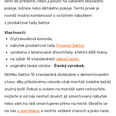
skříň do předsíně, nebo ji použít na vybavení obývacího
pokoje, ložnice nebo dětského pokoje. Tento prvek je
rovněž možno kombinovat s ostatním nábytkem
z produktové řady Sektor.
Vlastnosti:
čtyřzásuvková komoda,
nábytek produktové řady
Program Sektor
,
vyrobeno z laminované dřevotřísky, efektní ABS hrany,
na výběr 14 standardních
dekorů lamin
,
originální česká výroba -
Český výrobek
,
Skříňku Sektor 15 standardně dodáváme v demontovaném
stavu, díky přiloženému návodu však montáž zvládne každý
zručný kutil. Pokud si ovšem na montáž sami netroufáte,
můžete si od nás nechat dovézt již smontovaný nábytek
nebo vám ho rádi smontujeme přímo na místě. Obraťte se
na nás
s poptávkou
a nechte veškeré starosti a práci navíc