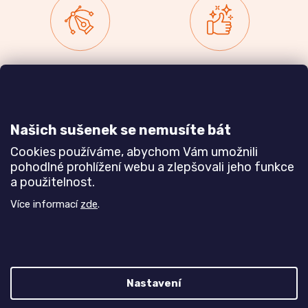
Zakázková výroba
Ověřeno
nábytku
zákazníky
a realizace interiérů
Našich sušenek se nemusíte bát
Dozvědět se více
Dozvědět se více
Cookies používáme, abychom Vám umožnili
pohodlné prohlížení webu a zlepšovali jeho funkce
a použitelnost.
Poznejte nás blíže
Více informací
zde
.
Nastavení