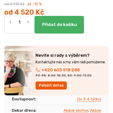
od 4 910 Kč
až –10 %
od
4 520 Kč
Měrná
cena:
Nevíte si rady s výběrem?
+420 603 518 288
PO-PÁ: 8:00-15:30, SO: 9:00-11:00
Položit dotaz
Dostupnost
:
Do 3-6 týdnů
Dekor dřeva
:
Akácie skořice
,
Akácie