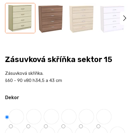
n
a
j
í
t
?
Zásuvková skříňka sektor 15
Zásuvková skříňka.
HLEDAT
š60 - 90 v80 h34,5 a 43 cm
Dekor
D
o
p
o