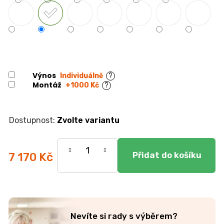
r
u
č
u
j
e
m
Výnos
e
Individuálně
?
Montáž
+1000 Kč
?
KOMODA
EGON
Zvolte variantu
19
700
Kč
7 170 Kč
Měrná
cena:
Nevíte si rady s výběrem?