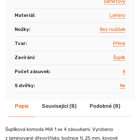
sametový
Materiál
:
Lamino
Nožky
:
Bez nožiček
Tvar
:
Přímé
Zavírání
:
Šuplík
Počet zásuvek
:
4
S dvířky
:
Ne
Popis
Související (8)
Podobné (8)
Di
Šuplíková komoda MIA 1 se 4 zásuvkami. Vyrobeno
z laminované dřevotřísky, bočnice tl. 25 mm, kovové