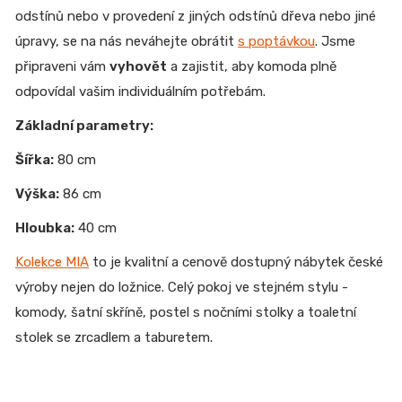
odstínů nebo v provedení z jiných odstínů dřeva nebo jiné
úpravy, se na nás neváhejte obrátit
s poptávkou
. Jsme
připraveni vám
vyhovět
a zajistit, aby komoda plně
odpovídal vašim individuálním potřebám.
Základní parametry:
Šířka:
80 cm
Výška:
86 cm
Hloubka:
40 cm
Kolekce MIA
to je kvalitní a cenově dostupný nábytek české
výroby nejen do ložnice. Celý pokoj ve stejném stylu -
komody, šatní skříně, postel s nočními stolky a toaletní
stolek se zrcadlem a taburetem.