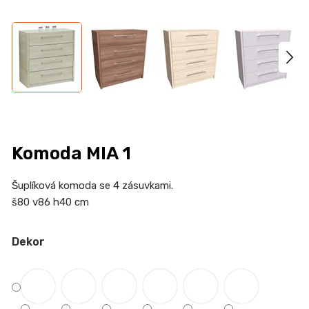
n
a
j
í
t
?
Komoda MIA 1
HLEDAT
Šuplíková komoda se 4 zásuvkami.
š80 v86 h40 cm
Dekor
D
o
p
o