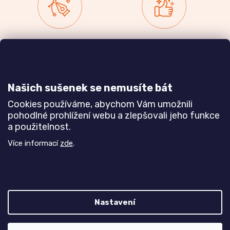
Zakázková výroba
Ověřeno
nábytku
zákazníky
a realizace interiérů
Našich sušenek se nemusíte bát
Dozvědět se více
Dozvědět se více
Cookies používáme, abychom Vám umožnili
pohodlné prohlížení webu a zlepšovali jeho funkce
a použitelnost.
Poznejte nás blíže
Více informací
zde
.
Nastavení
Vytvořil Shoptet