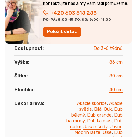
+420 603 518 288
PO-PÁ: 8:00-15:30, SO: 9:00-11:00
Položit dotaz
Dostupnost
:
Do 3-6 týdnů
Výška
:
86 cm
Šířka
:
80 cm
Hloubka
:
40 cm
Dekor dřeva
:
Akácie skořice
,
Akácie
světlá
,
Bílá
,
Buk
,
Dub
bělený
,
Dub grande
,
Dub
harmony
,
Dub kansas
,
Dub
natur
,
Jasan šedý
,
Javor
,
Modřín latte
,
Olše
,
Dub