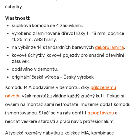
úchytky.
Vlastnosti:
šuplíková komoda se 4 zásuvkami,
vyrobeno z laminované dřevotřísky tl. 18 mm, bočnice
tl. 25 mm, ABS hrany,
na výběr ze 14 standardních barevných
dekorů lamina
,
kovové úchytky, kovové pojezdy pro snadné otevírání
zásuvek,
dodáváno v demontu,
originální česká výroba - Český výrobek.
Komodu MIA dodáváme v demontu, díky
přiloženému
návodu
však montáž zvládne každý zručný kutil. Pokud si
ovšem na montáž sami netroufáte, můžeme dodat komodu
i smontovanou. Stačí se na nás obrátit
s poptávkou
a
nechat veškeré starosti a práci navíc profesionálům.
Atypické rozměry nábytku z kolekce MIA, kombinace