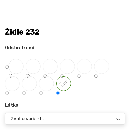
n
a
j
í
Židle 232
t
?
Odstín trend
HLEDAT
D
Látka
o
p
o