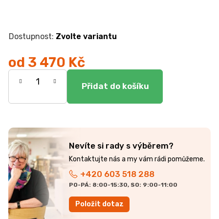
r
u
č
u
Zvolte variantu
j
e
od
3 470 Kč
m
e
Měrná
cena:
KOMODA
EGON
19
700
Kč
Nevíte si rady s výběrem?
+420 603 518 288
PO-PÁ: 8:00-15:30, SO: 9:00-11:00
Položit dotaz