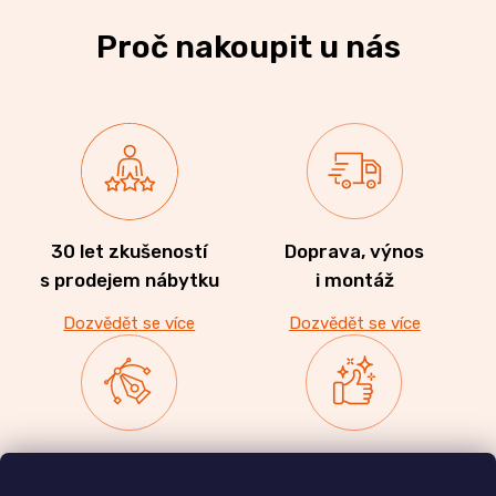
Proč nakoupit u nás
30 let zkušeností
Doprava, výnos
s prodejem nábytku
i montáž
Dozvědět se více
Dozvědět se více
Zakázková výroba
Ověřeno
nábytku
zákazníky