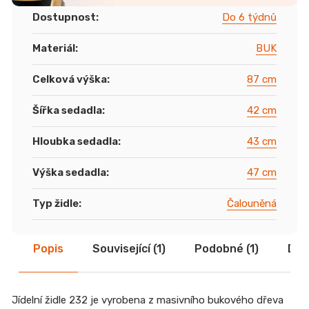
Dostupnost
:
Do 6 týdnů
Materiál
:
BUK
Celková výška
:
87 cm
Šířka sedadla
:
42 cm
Hloubka sedadla
:
43 cm
Výška sedadla
:
47 cm
Typ židle
:
Čalouněná
Popis
Související (1)
Podobné (1)
Dis
Jídelní židle 232 je vyrobena z masivního bukového dřeva