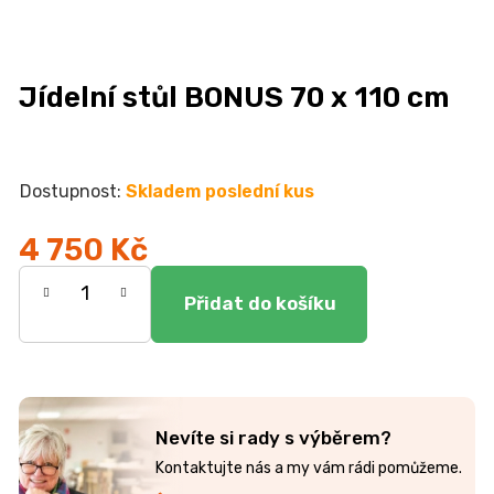
n
a
j
Jídelní stůl BONUS 70 x 110 cm
í
t
?
Skladem poslední kus
4 750 Kč
Měrná
HLEDAT
cena:
D
o
Nevíte si rady s výběrem?
p
o