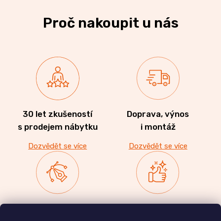
Proč nakoupit u nás
30 let zkušeností
Doprava, výnos
s prodejem nábytku
i montáž
Dozvědět se více
Dozvědět se více
Zakázková výroba
Ověřeno
nábytku
zákazníky