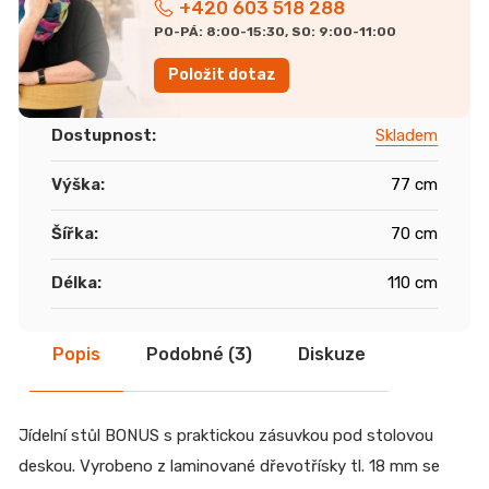
r
+420 603 518 288
u
PO-PÁ: 8:00-15:30, SO: 9:00-11:00
č
u
Položit dotaz
j
e
Dostupnost
:
Skladem
m
e
Výška
:
77 cm
ŽIDLE
Šířka
:
70 cm
GOLDA
5
Délka
:
110 cm
235
Kč
Popis
Podobné (3)
Diskuze
Jídelní stůl BONUS s praktickou zásuvkou pod stolovou
deskou. Vyrobeno z laminované dřevotřísky tl. 18 mm se