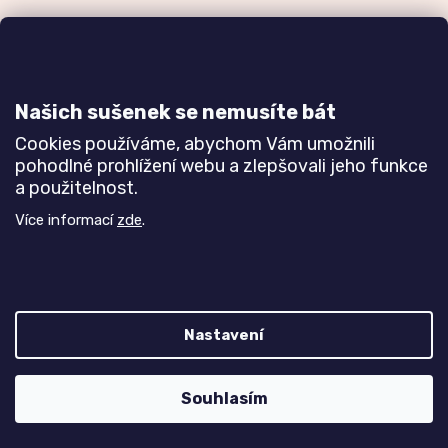
Zakázková výroba
Ověřeno
nábytku
zákazníky
a realizace interiérů
Našich sušenek se nemusíte bát
Dozvědět se více
Dozvědět se více
Cookies používáme, abychom Vám umožnili
pohodlné prohlížení webu a zlepšovali jeho funkce
a použitelnost.
Poznejte nás blíže
Více informací
zde
.
Nastavení
Z
Vytvořil Shoptet
Souhlasím
á
Copyright 2026
TREND nábytek s.r.o.
. Všechna práva
p
vyhrazena.