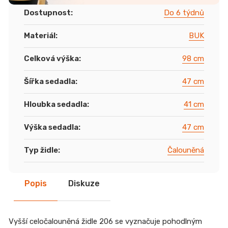
Dostupnost
:
Do 6 týdnů
Materiál
:
BUK
Celková výška
:
98 cm
Šířka sedadla
:
47 cm
Hloubka sedadla
:
41 cm
Výška sedadla
:
47 cm
Typ židle
:
Čalouněná
Popis
Diskuze
Vyšší celočalouněná židle 206 se vyznačuje pohodlným