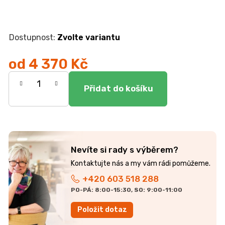
r
u
č
u
Zvolte variantu
j
e
od
4 370 Kč
m
e
Měrná
cena:
JEDNOLŮŽKO
NEMO
7
750
Kč
Nevíte si rady s výběrem?
+420 603 518 288
PO-PÁ: 8:00-15:30, SO: 9:00-11:00
Položit dotaz