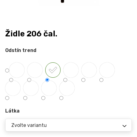
n
a
j
í
Židle 206 čal.
t
?
Odstín trend
HLEDAT
D
Látka
o
p
o