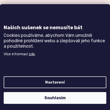
Zakázková výroba
Ověřeno
nábytku
zákazníky
a realizace interiérů
Našich sušenek se nemusíte bát
Dozvědět se více
Dozvědět se více
Cookies používáme, abychom Vám umožnili
pohodlné prohlížení webu a zlepšovali jeho funkce
a použitelnost.
Poznejte nás blíže
Více informací
zde
.
Nastavení
Z
Vytvořil Shoptet
Souhlasím
á
Copyright 2026
TREND nábytek s.r.o.
. Všechna práva
p
vyhrazena.