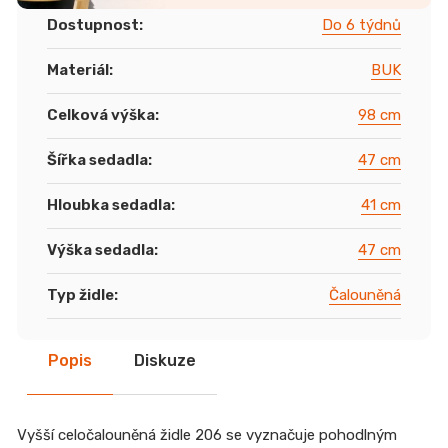
Dostupnost
:
Do 6 týdnů
Materiál
:
BUK
Celková výška
:
98 cm
Šířka sedadla
:
47 cm
Hloubka sedadla
:
41 cm
Výška sedadla
:
47 cm
Typ židle
:
Čalouněná
Popis
Diskuze
Vyšší celočalouněná židle 206 se vyznačuje pohodlným