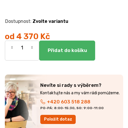
r
u
č
u
Zvolte variantu
j
e
od
4 370 Kč
m
e
Měrná
cena:
ŽIDLE
GOLDA
5
235
Kč
Nevíte si rady s výběrem?
+420 603 518 288
PO-PÁ: 8:00-15:30, SO: 9:00-11:00
Položit dotaz