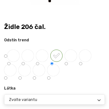
n
a
j
í
Židle 206 čal.
t
?
Odstín trend
HLEDAT
D
Látka
o
p
o