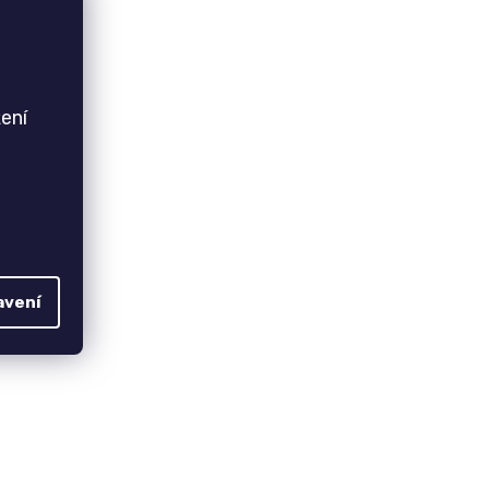
ení
avení