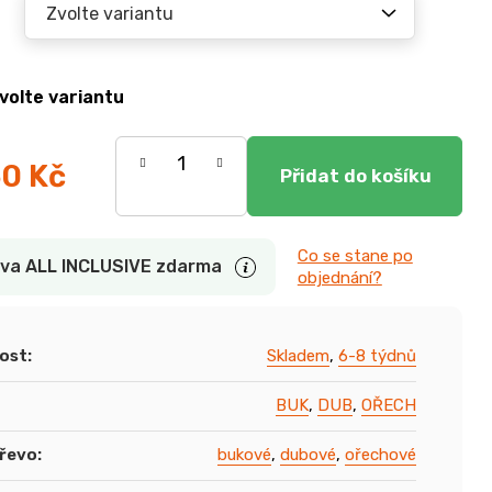
volte variantu
50 Kč
Co se stane po
va ALL INCLUSIVE zdarma
objednání?
ost
:
Skladem
,
6-8 týdnů
BUK
,
DUB
,
OŘECH
dřevo
:
bukové
,
dubové
,
ořechové