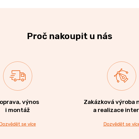
Proč nakoupit u nás
oprava, výnos
Zakázková výroba 
i montáž
a realizace inte
Dozvědět se více
Dozvědět se víc