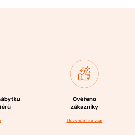
nábytku
Ověřeno
riérů
zákazníky
e
Dozvědět se více