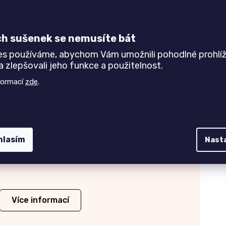
B3
BUK B3/4
B3,
moření B3/4,
ch sušenek se nemusíte bát
rava lak
povrchová úprava lak
es používáme, abychom Vám umožnili pohodlné prohlíž
 zlepšovali jeho funkce a použitelnost.
formací
zde
.
lený
OŘECH
ment,
přírodní provedení,
hlasím
Nast
rava olej
povrchová úprava olej
Více informací