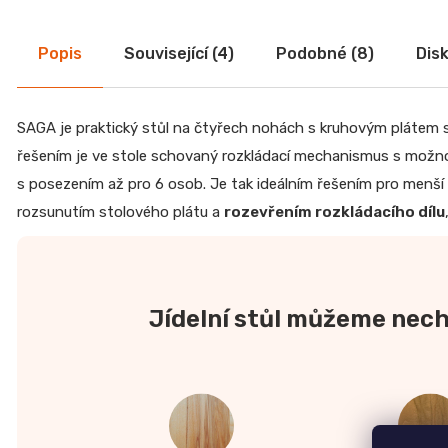
CREATIV
Dubová jídelní židle GOLDA 2
5 235 Kč
28
Popis
Související (4)
Podobné (8)
Dis
070
Kč
SAGA je praktický stůl na čtyřech nohách s kruhovým plátem s
řešením je ve stole schovaný rozkládací mechanismus s možnos
s posezením až pro 6 osob. Je tak ideálním řešením pro menší 
rozsunutím stolového plátu a
rozevřením rozkládacího dílu
Jídelní stůl můžeme nech