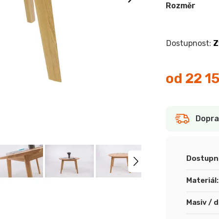
Rozměr
Z
od
22 1
Měrná
cena:
Dopra
Dostupn
Materiál
:
Masiv / 