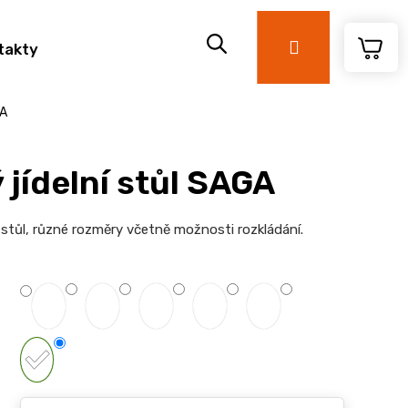
Přihlášení
takty
GA
 jídelní stůl SAGA
stůl, r
ůzné rozměry včetně možnosti rozkládání.