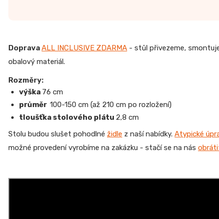
Doprava
ALL INCLUSIVE ZDARMA
- stůl přivezeme, smontu
obalový materiál.
Rozměry:
výška
76 cm
průměr
100-150 cm (až 210 cm po rozložení)
tloušťka stolového plátu
2,8 cm
Stolu budou slušet pohodlné
židle
z naší nabídky.
Atypické úpr
možné provedení vyrobíme na zakázku - stačí se na nás
obrát