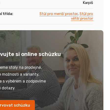
:
Karpiš
í třída
:
Stůl pro menší prostor
,
Stůl pro
větší prostor
vujte si online schůzku
eme stoly na prodejně,
 možnosti a varianty,
e s výběrem a zodpovíme
 dotazy.
rvovat schůzku