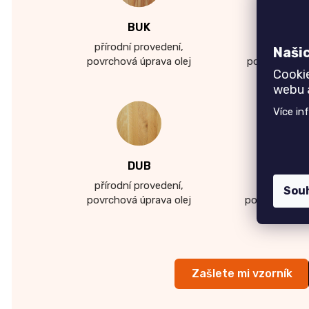
BUK
BUK 
přírodní provedení,
moření 
Naši
povrchová úprava olej
povrchová úp
Cooki
webu a
Více in
DUB
DUB bě
přírodní provedení,
bílý pig
Sou
povrchová úprava olej
povrchová úp
Zašlete mi vzorník