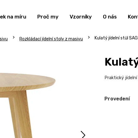
ek na míru
Proč my
Vzorníky
O nás
Kon
Kulatý jídelní stůl SA
sivu
Rozkládací jídelní stoly z masivu
Kulatý
Praktický jídelní 
Provedení