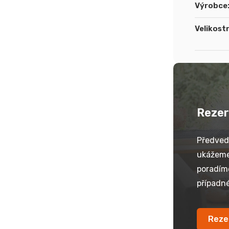
Výrobce
Velikostn
Rezer
Předved
ukážeme
poradím
případné
Reze