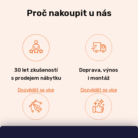
Proč nakoupit u nás
30 let zkušeností
Doprava, výnos
s prodejem nábytku
i montáž
Dozvědět se více
Dozvědět se více
Zakázková výroba
Ověřeno
nábytku
zákazníky