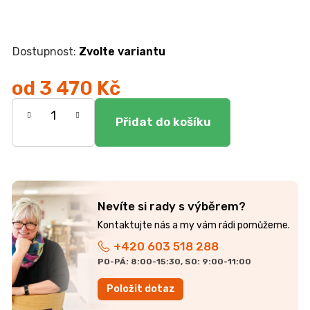
r
u
č
u
Zvolte variantu
j
e
od
3 470 Kč
m
e
Měrná
cena:
DUBOVÁ
JÍDELNÍ
ŽIDLE
GOLDA
2
Nevíte si rady s výběrem?
5
235
Kč
+420 603 518 288
PO-PÁ: 8:00-15:30, SO: 9:00-11:00
Položit dotaz