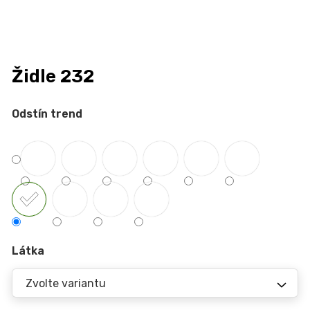
n
a
j
í
Židle 232
t
?
Odstín trend
HLEDAT
D
Látka
o
p
o