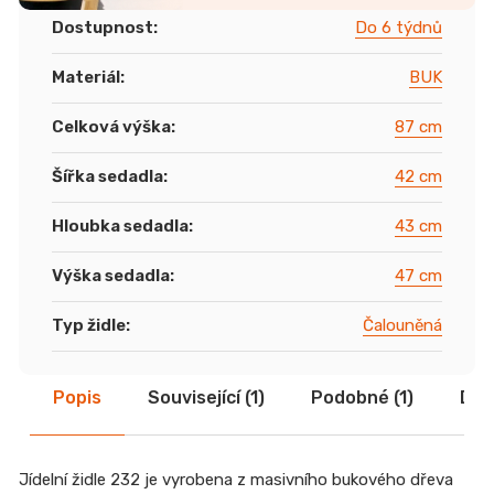
Dostupnost
:
Do 6 týdnů
Materiál
:
BUK
Celková výška
:
87 cm
Šířka sedadla
:
42 cm
Hloubka sedadla
:
43 cm
Výška sedadla
:
47 cm
Typ židle
:
Čalouněná
Popis
Související (1)
Podobné (1)
Dis
Jídelní židle 232 je vyrobena z masivního bukového dřeva