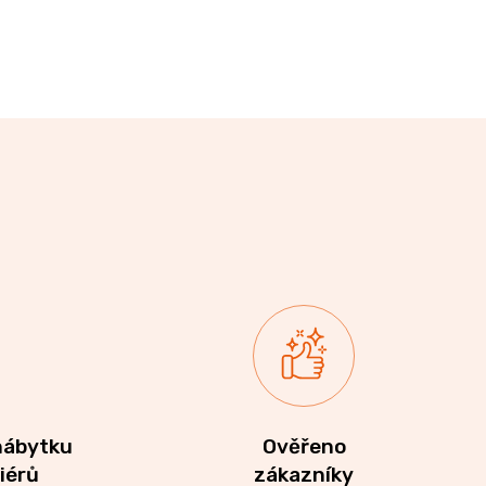
nábytku
Ověřeno
riérů
zákazníky