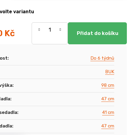
volte variantu
0 Kč
ost
:
Do 6 týdnů
BUK
výška
:
98 cm
dadla
:
47 cm
sedadla
:
41 cm
dadla
:
47 cm