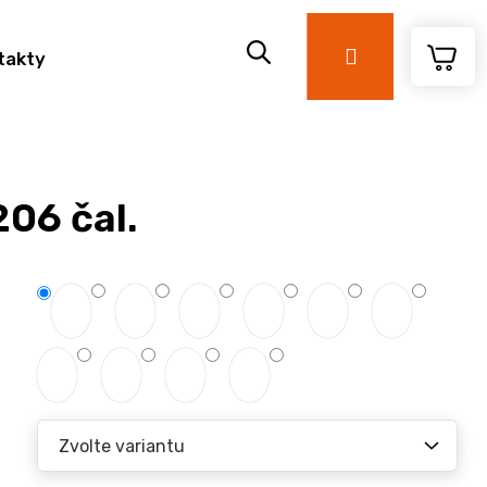
Přihlášení
takty
206 čal.