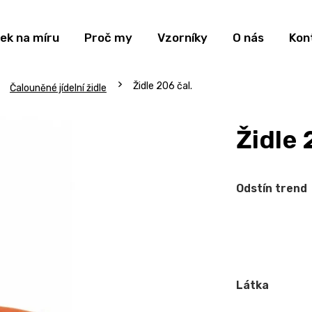
ek na míru
Proč my
Vzorníky
O nás
Kon
Židle 206 čal.
Čalouněné jídelní židle
Židle 
Odstín trend
Látka