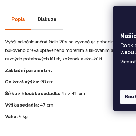
r
u
Židle do kanceláře
č
Kancelářské skříňky
Popis
Diskuze
u
Kancelářské sestavy
j
Zahradní nábytek
e
Naši
m
Výrobkové série
Vyšší celočalouněná židle 206 se vyznačuje pohodlným čalouně
Cooki
e
Moderní nábytek
bukového dřeva upraveného mořením a lakováním a je opatře
webu a
Doplňkový sortiment
různých potahových látek, koženek a eko-kůží.
Více in
JEDNOLŮŽKO
Slevy
NEMO
Základní parametry:
7
Celková výška:
98 cm
750
Kč
Šířka × hloubka sedadla:
47 × 41 cm
Sou
ŽIDLE
Top 6 produktů
GOLDA
Výška sedadla:
47 cm
Jednolůžko NEMO
5
235
7 750 Kč
Váha:
9 kg
Kč
Židle GOLDA
5 235 Kč
TV
STOLEK