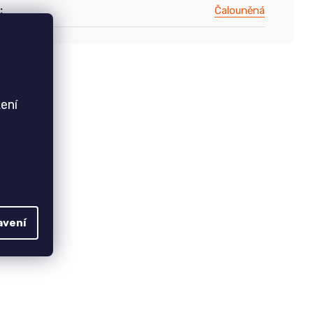
:
Čalouněná
ení
avení