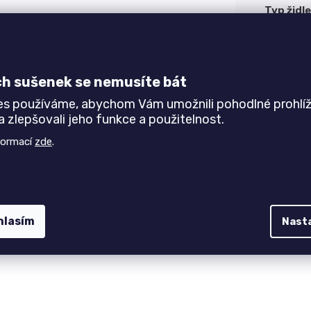
Typ židle
ch sušenek se nemusíte bát
ním a ozdobným prošitím v opěradle. Židle je vyrobena z
es používáme, abychom Vám umožnili pohodlné prohlíž
na čalouněným opěradlem a sedákem s možností výběru
 zlepšovali jeho funkce a použitelnost.
formací
zde
.
hlasím
Nast