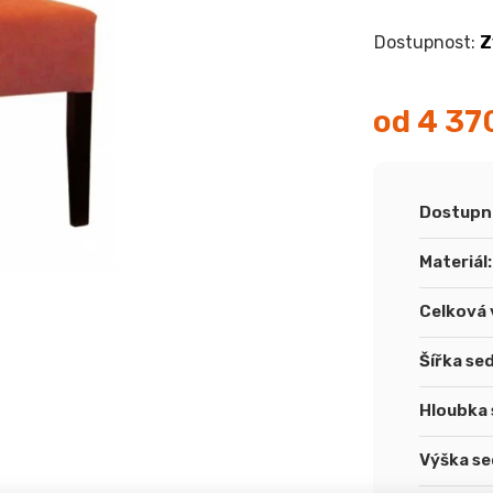
Z
od
4 37
Měrná
cena:
Dostupn
Materiál
:
Celková 
Šířka se
Hloubka 
Výška se