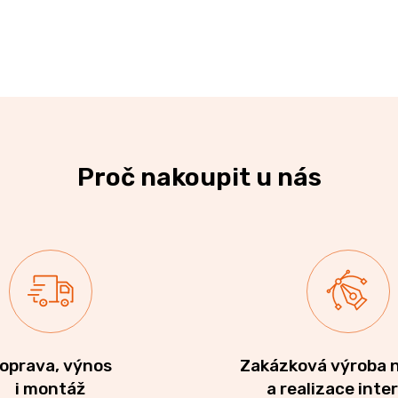
Proč nakoupit u nás
oprava, výnos
Zakázková výroba 
i montáž
a realizace inte