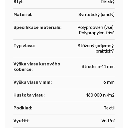
Styl
:
Dětský
Materiál
:
Syntetický (umělý)
Specifikace materiálu
:
Polypropylen (vše),
Polypropylen frisé
Typ vlasu
:
Střižený (příjemný,
praktický)
Výška vlasu kusového
Střední 5-14 mm
koberce
:
Výška vlasu v mm
:
6 mm
Hustota vlasu
:
160 000 n./m2
Podklad
:
Textil
Využití
:
Vnitřní