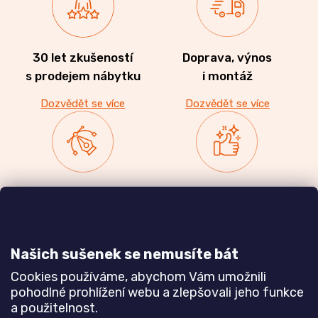
30 let zkušeností
Doprava, výnos
s prodejem nábytku
i montáž
Dozvědět se více
Dozvědět se více
Zakázková výroba
Ověřeno
nábytku
zákazníky
a realizace interiérů
Našich sušenek se nemusíte bát
Dozvědět se více
Dozvědět se více
Cookies používáme, abychom Vám umožnili
pohodlné prohlížení webu a zlepšovali jeho funkce
a použitelnost.