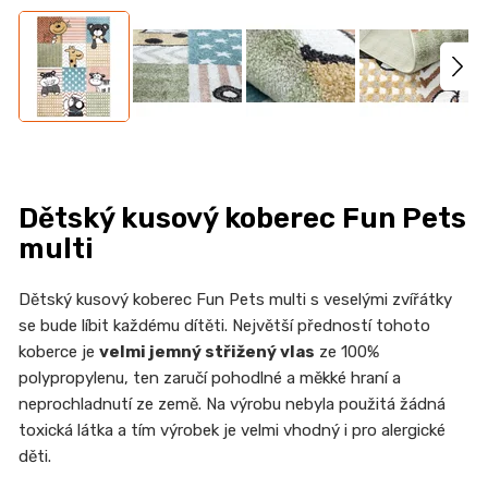
n
a
j
í
t
?
Dětský kusový koberec Fun Pets
multi
HLEDAT
Dětský kusový koberec Fun Pets multi s veselými zvířátky
se bude líbit každému dítěti. Největší předností tohoto
koberce je
velmi jemný střižený vlas
ze 100%
polypropylenu, ten zaručí pohodlné a měkké hraní a
D
neprochladnutí ze země. Na výrobu nebyla použitá žádná
o
toxická látka a tím výrobek je velmi vhodný i pro alergické
p
děti.
o