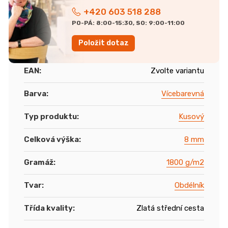
+420 603 518 288
PO-PÁ: 8:00-15:30, SO: 9:00-11:00
Položit dotaz
EAN
:
Zvolte variantu
Barva
:
Vícebarevná
Typ produktu
:
Kusový
Celková výška
:
8 mm
Gramáž
:
1800 g/m2
Tvar
:
Obdélník
Třída kvality
:
Zlatá střední cesta