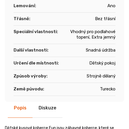
Lemování
:
Ano
Třásně
:
Bez třásní
Speciální vlastnosti
:
Vhodný pro podlahové
topení, Extra jemný
Další vlastnosti
:
Snadná údržba
Určení dle místnosti
:
Dětský pokoj
Způsob výroby
:
Strojně dělaný
Země původu
:
Turecko
Popis
Diskuze
Dětské kusové koberce Fun jsou zábavné koberce, které se