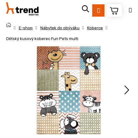
K
Přejít
na
o
Přihlášení
obsah
Zpět
Zpět
š
Domů
í
E-shop
Nábytek do obýváku
Koberce
k
C
Dětský kusový koberec Fun Pets multi
o
p
o
t
ř
e
b
u
j
e
t
e