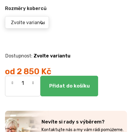
r
u
Rozměry koberců
č
u
j
e
m
e
Zvolte variantu
JEDNOLŮŽKO
NEMO
od
2 850 Kč
7
Měrná
750
Kč
cena:
Nevíte si rady s výběrem?