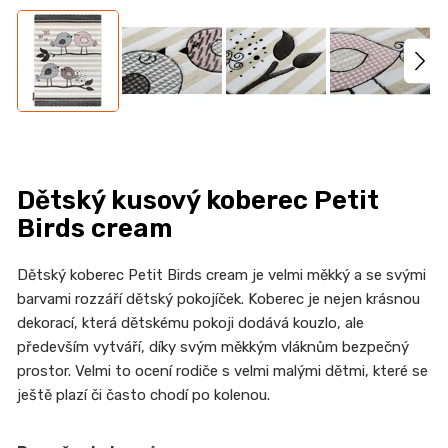
n
a
j
í
t
?
Dětský kusový koberec Petit
Birds cream
HLEDAT
Dětský koberec Petit Birds cream je velmi měkký a se svými
barvami rozzáří dětský pokojíček. Koberec je nejen krásnou
dekorací, která dětskému pokoji dodává kouzlo, ale
především vytváří, díky svým měkkým vláknům bezpečný
D
prostor. Velmi to ocení rodiče s velmi malými dětmi, které se
o
ještě plazí či často chodí po kolenou.
p
o