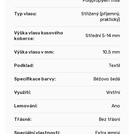
Polypropylen frisé
Typ vlasu
:
Střižený (příjemný,
praktický)
Výška vlasu kusového
Střední 5-14 mm
koberce
:
Výška vlasu v mm
:
10,5 mm
Podklad
:
Textil
Specifikace barvy
:
Béžovo šedá
Využití
:
Vnitřní
Lemování
:
Ano
Třásně
:
Bez třásní
Speciální vlastnosti
:
Extra jemný