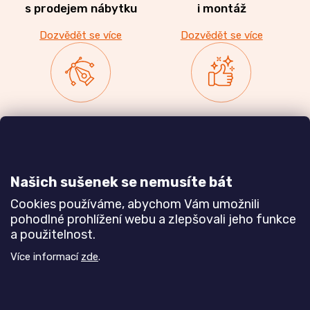
s prodejem nábytku
i montáž
Dozvědět se více
Dozvědět se více
Zakázková výroba
Ověřeno
nábytku
zákazníky
a realizace interiérů
Našich sušenek se nemusíte bát
Dozvědět se více
Dozvědět se více
Cookies používáme, abychom Vám umožnili
pohodlné prohlížení webu a zlepšovali jeho funkce
a použitelnost.
Poznejte nás blíže
Více informací
zde
.