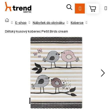
K
Přejít
na
o
Přihlášení
obsah
Zpět
Zpět
š
Domů
í
E-shop
Nábytek do obýváku
Koberce
k
C
Dětský kusový koberec Petit Birds cream
o
p
o
t
ř
e
b
u
j
e
t
e