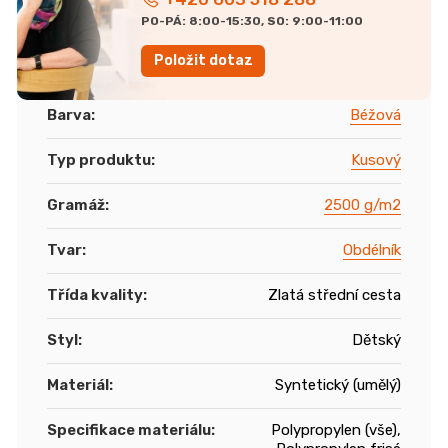
PO-PÁ: 8:00-15:30, SO: 9:00-11:00
Položit dotaz
Barva
:
Béžová
Typ produktu
:
Kusový
Gramáž
:
2500 g/m2
Tvar
:
Obdélník
Třída kvality
:
Zlatá střední cesta
Styl
:
Dětský
Materiál
:
Syntetický (umělý)
Specifikace materiálu
:
Polypropylen (vše),