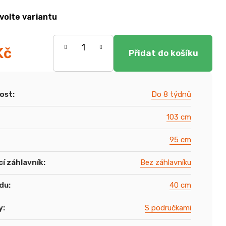
volte variantu
Kč
ost
:
Do 8 týdnů
103 cm
95 cm
í záhlavník
:
Bez záhlavníku
du
:
40 cm
y
:
S područkami