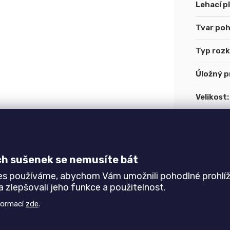
Lehací p
Tvar po
Typ rozk
Úložný p
Velikost
:
Přísluše
Rozkláda
ch sušenek se nemusíte bát
kuze
es používáme, abychom Vám umožnili pohodlné prohlíž
 zlepšovali jeho funkce a použitelnost.
formací
zde
.
antou moderní sedací soupravy Magma. Polohovatelná
y sezení. Díky možnosti sestavení jakékoli sestavy je