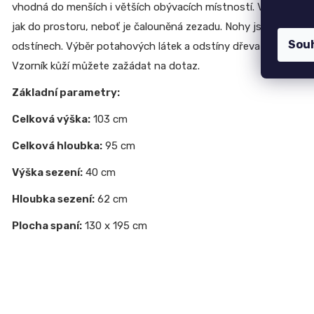
19 700 Kč
vhodná do menších i větších obývacích místností. Vyznačuje 
CREATIV
jak do prostoru, neboť je čalouněná zezadu. Nohy jsou z tvrd
Dubová jídelní židle GOLDA 2
28
5 235 Kč
070
Sou
odstínech. Výběr potahových látek a odstíny dřeva naleznete 
Kč
Vzorník kůží můžete zažádat na dotaz.
Základní parametry:
Celková výška:
103 cm
Celková hloubka:
95 cm
Výška sezení:
40 cm
Hloubka sezení:
62 cm
Plocha spaní:
130 x 195 cm