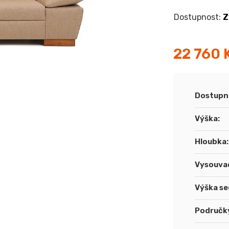
Z
22 760 
Měrná
cena:
Dostupn
Výška
:
Hloubka
:
Vysouvac
Výška se
Područk