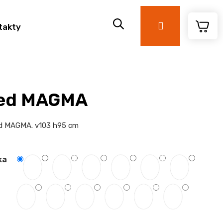
Přihlášení
takty
sed MAGMA
ed MAGMA. v103 h95 cm
ka