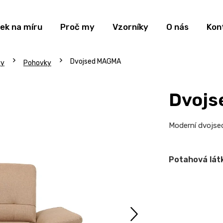
ek na míru
Proč my
Vzorníky
O nás
Kon
Dvojsed MAGMA
vy
Pohovky
Dvoj
Moderní dvojs
Potahová lát