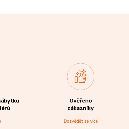
nábytku
Ověřeno
riérů
zákazníky
e
Dozvědět se více