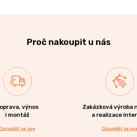
Proč nakoupit u nás
oprava, výnos
Zakázková výroba 
i montáž
a realizace inte
Dozvědět se více
Dozvědět se víc