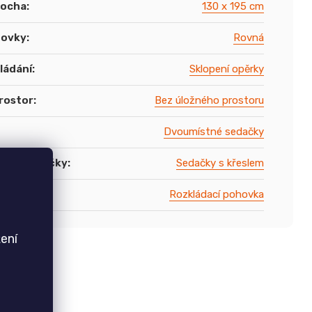
locha
:
130 x 195 cm
hovky
:
Rovná
ládání
:
Sklopení opěrky
rostor
:
Bez úložného prostoru
Dvoumístné sedačky
nství sedačky
:
Sedačky s křeslem
cí
:
Rozkládací pohovka
ení