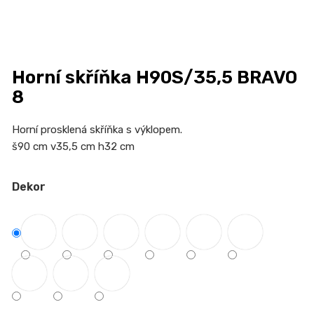
n
a
j
í
Horní skříňka H90S/35,5 BRAVO
t
8
?
Horní prosklená skříňka s výklopem.
š90 cm v35,5 cm h32 cm
HLEDAT
Dekor
D
o
p
o