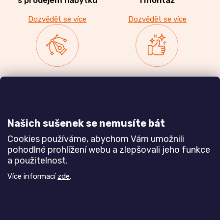
Dozvědět se více
Dozvědět se více
Zakázková výroba
Ověřeno
nábytku
zákazníky
a realizace interiérů
Našich sušenek se nemusíte bát
Dozvědět se více
Dozvědět se více
Cookies používáme, abychom Vám umožnili
pohodlné prohlížení webu a zlepšovali jeho funkce
a použitelnost.
Poznejte nás blíže
Více informací
zde
.