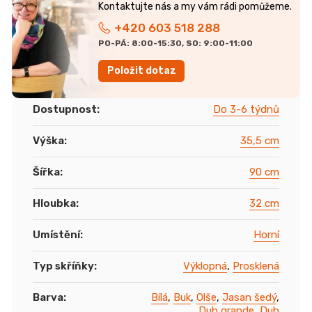
+420 603 518 288
PO-PÁ: 8:00-15:30, SO: 9:00-11:00
Položit dotaz
Dostupnost
:
Do 3-6 týdnů
Výška
:
35,5 cm
Šířka
:
90 cm
Hloubka
:
32 cm
Umístění
:
Horní
Typ skříňky
:
Výklopná
,
Prosklená
Barva
:
Bílá
,
Buk
,
Olše
,
Jasan šedý
,
Dub grande
,
Dub