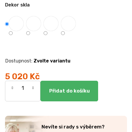
r
Dekor skla
u
č
u
j
e
m
e
Zvolte variantu
JÍDELNÍ
STŮL
TOKIO
5 020 Kč
20
Měrná
090
Kč
cena:
Nevíte si rady s výběrem?