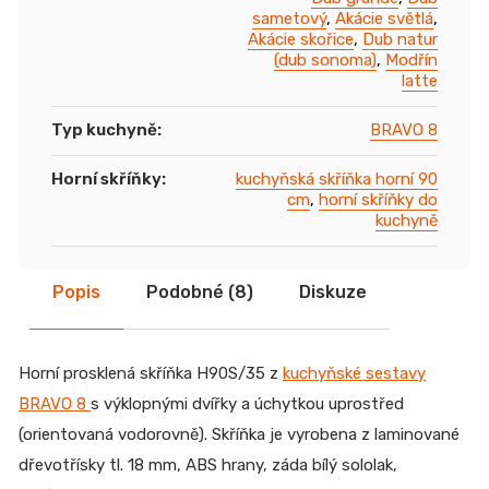
sametový
,
Akácie světlá
,
Akácie skořice
,
Dub natur
(dub sonoma)
,
Modřín
latte
Typ kuchyně
:
BRAVO 8
Horní skříňky
:
kuchyňská skříňka horní 90
cm
,
horní skříňky do
kuchyně
Popis
Podobné (8)
Diskuze
Horní prosklená skříňka H90S/35 z
kuchyňské sestavy
BRAVO 8
s výklopnými dvířky a úchytkou uprostřed
(orientovaná vodorovně). Skříňka je vyrobena z laminované
dřevotřísky tl. 18 mm, ABS hrany, záda bílý sololak,