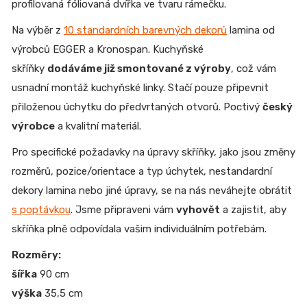
profilovaná fóliovaná dvířka ve tvaru rámečku.
Na výběr z
10 standardních barevných dekorů
lamina od
výrobců EGGER a Kronospan. Kuchyňské
skříňky
dodáváme již smontované z výroby
, což vám
usnadní montáž kuchyňské linky. Stačí pouze připevnit
přiloženou úchytku do předvrtaných otvorů. Poctivý
český
výrobce
a kvalitní materiál.
Pro specifické požadavky na úpravy skříňky, jako jsou změny
rozměrů, pozice/orientace a typ úchytek, nestandardní
dekory lamina nebo jiné úpravy, se na nás neváhejte obrátit
s poptávkou
. Jsme připraveni vám
vyhovět
a zajistit, aby
skříňka plně odpovídala vašim individuálním potřebám.
Rozměry:
šířka
90 cm
výška
35,5 cm