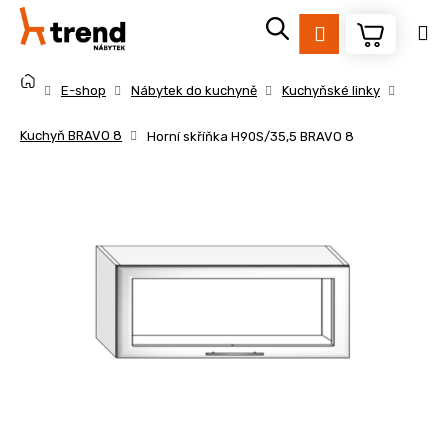
K
Přejít
na
o
Přihlášení
obsah
Zpět
Zpět
š
Domů
í
E-shop
Nábytek do kuchyně
Kuchyňské linky
k
C
Kuchyň BRAVO 8
Horní skříňka H90S/35,5 BRAVO 8
o
p
o
t
ř
e
b
u
j
e
t
e