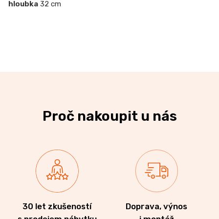
hloubka
32 cm
Proč nakoupit u nás
30 let zkušeností
Doprava, výnos
s prodejem nábytku
i montáž