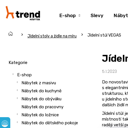
K
Přejít
na
o
Zpět
Zpět
obsah
E-shop
Slevy
Nábyt
š
do
do
í
obchodu
obchodu
k
Domů
Jídelní stůl VEGAS
C
Jídelní stoly a židle na míru
o
P
p
o
Jídel
o
s
Přeskočit
Kategorie
t
t
kategorie
5.1.2023
ř
r
E-shop
e
a
Do novostavb
Nábytek z masivu
b
s elegantním
n
Nábytek do kuchyně
strukturou, 
u
n
Nábytek do obýváku
u jidelního s
j
í
dalších židlí 
Nábytek do pracovny
e
p
Jídelní stůl 
Nábytek do ložnice
t
a
místností ta
Nábytek do dětského pokoje
e
raději vetší 
n