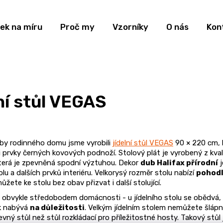
ek na míru
Proč my
Vzorníky
O nás
Kon
ní stůl VEGAS
y rodinného domu jsme vyrobili
jídelní stůl VEGAS
90 × 220 cm, k
i prvky černých kovových podnoží. Stolový plát je vyrobený z kva
která je zpevněná spodní výztuhou. Dekor
dub Halifax přírodní
j
tolu a dalších prvků interiéru. Velkorysý rozměr stolu nabízí
pohodl
můžete ke stolu bez obav přizvat i další stolující.
je obvykle středobodem domácnosti - u jídelního stolu se obědvá, 
k nabývá
na důležitosti
. Velkým jídelním stolem nemůžete šláp
pevný stůl než stůl rozkládací pro příležitostné hosty. Takový stůl