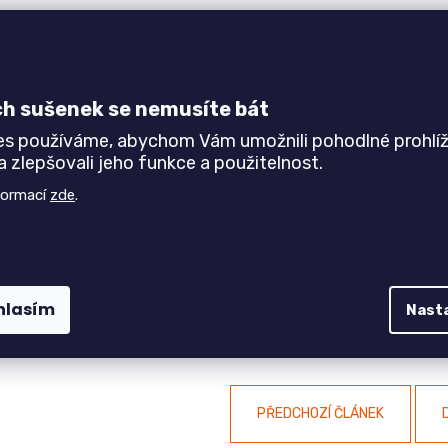
ch sušenek se nemusíte bát
es používáme, abychom Vám umožnili pohodlné prohlíž
 zlepšovali jeho funkce a použitelnost.
formací
zde
.
VEGAS nabízíme i s
masivním dubovým plátem
nebo v
rozkládací v
měry jídelního stolu VEGAS, jiné barvy kovové podnože a dekory d
se na nás obrátíte s poptávkou. Nevíte si rady s výběrem? Potřeb
hlasím
Nast
 stoly s kovovou podnoží
najdete v našem eshopu.
PŘEDCHOZÍ ČLÁNEK