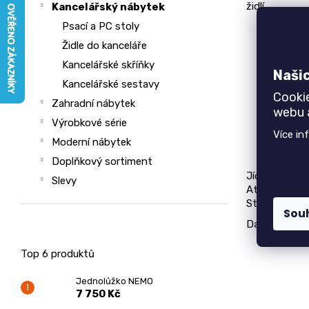
židlí.
Kancelářský nábytek
n
e
Psací a PC stoly
a
l
Židle do kanceláře
j
í
Kancelářské skříňky
Naši
t
Kancelářské sestavy
Cooki
?
Zahradní nábytek
webu a
Výrobkové série
Více in
Moderní nábytek
Doplňkový sortiment
HLEDAT
Jídelní stůl 
Slevy
Atypické roz
Stačí, když 
Sou
Další
jídelní
D
Top 6 produktů
o
p
Jednolůžko NEMO
o
7 750 Kč
r