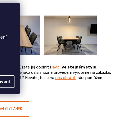
ení
ariantě
a můžete jej doplnit i
lavicí
ve stejném stylu
.
řeva, stejně jako další možné provedení vyrobíme na zakázku.
ujete poradit? Neváhejte se na
nás obrátit
, rádi pomůžeme.
avení
DALŠÍ ČLÁNEK