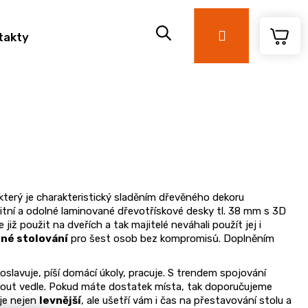
Přihlášení
takty
terý je charakteristický sladěním dřevěného dekoru
litní a odolné laminované dřevotřískové desky tl. 38 mm s 3D
e již použit na dveřích a tak majitelé neváhali použít jej i
né stolování
pro šest osob bez kompromisů. Doplněním
oslavuje, píší domácí úkoly, pracuje. S trendem spojování
nout vedle. Pokud máte dostatek místa, tak doporučujeme
 je nejen
levnější
, ale ušetří vám i čas na přestavování stolu a