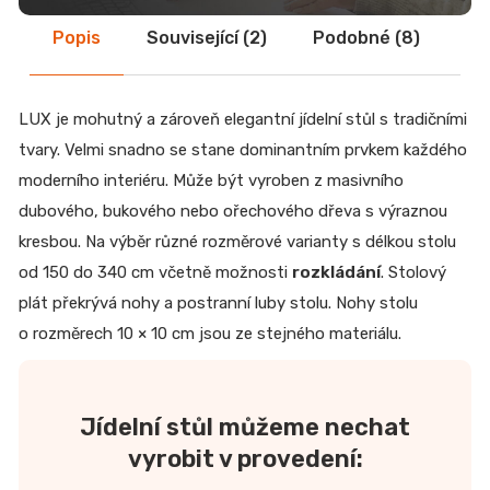
Popis
Související (2)
Podobné (8)
Di
LUX je mohutný a zároveň elegantní jídelní stůl s tradičními
tvary. Velmi snadno se stane dominantním prvkem každého
moderního interiéru. Může být vyroben z masivního
dubového, bukového nebo ořechového dřeva s výraznou
kresbou. Na výběr různé rozměrové varianty s délkou stolu
od 150 do 340 cm včetně možnosti
rozkládání
. Stolový
plát překrývá nohy a postranní luby stolu. Nohy stolu
o rozměrech 10 × 10 cm jsou ze stejného materiálu.
Jídelní stůl můžeme nechat
vyrobit v provedení: