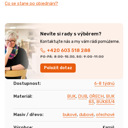
Co se stane po objednání?
Nevíte si rady s výběrem?
+420 603 518 288
PO-PÁ: 8:00-15:30, SO: 9:00-11:00
Položit dotaz
Dostupnost
:
6-8 týdnů
Materiál
:
BUK
,
DUB
,
OŘECH
,
BUK
B3
,
BUKB3/4
Masiv / dřevo
:
bukové
,
dubové
,
ořechové
Výrobce
:
Karpiš