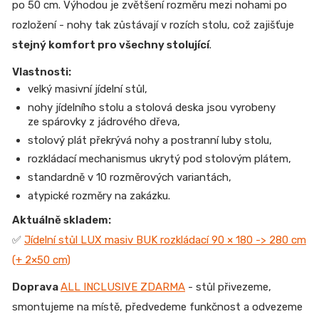
po 50 cm. Výhodou je zvětšení rozměru mezi nohami po
rozložení - nohy tak zůstávají v rozích stolu, což zajišťuje
stejný komfort pro všechny stolující
.
Vlastnosti:
velký masivní jídelní stůl,
nohy jídelního stolu a stolová deska jsou vyrobeny
ze spárovky z jádrového dřeva,
stolový plát překrývá nohy a postranní luby stolu,
rozkládací mechanismus ukrytý pod stolovým plátem,
standardně v 10 rozměrových variantách,
atypické rozměry na zakázku.
Aktuálně skladem:
✅
Jídelní stůl LUX masiv BUK rozkládací 90 × 180 -> 280 cm
(+ 2×50 cm)
Doprava
ALL INCLUSIVE ZDARMA
- stůl přivezeme,
smontujeme na místě, předvedeme funkčnost a odvezeme