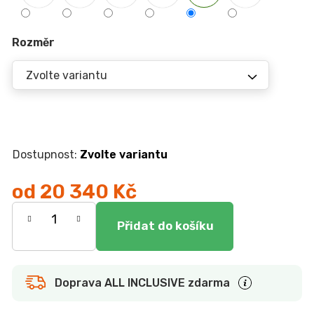
r
u
č
Rozměr
u
j
e
m
e
JEDNOLŮŽKO
Zvolte variantu
NEMO
7
od
20 340 Kč
750
Kč
Měrná
cena:
Doprava ALL INCLUSIVE zdarma