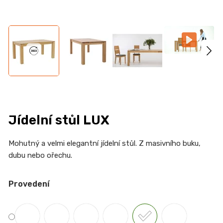
n
a
j
í
t
?
Jídelní stůl LUX
HLEDAT
Mohutný a velmi elegantní jídelní stůl. Z masivního buku,
dubu nebo ořechu.
D
Provedení
o
p
o