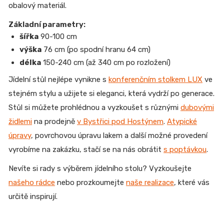
obalový materiál.
Základní parametry:
šířka
90-100 cm
výška
76 cm (po spodní hranu 64 cm)
délka
150-240 cm (až 340 cm po rozložení)
Jídelní stůl nejlépe vynikne s
konferenčním stolkem LUX
ve
stejném stylu a užijete si eleganci, která vydrží po generace.
Stůl si můžete prohlédnou a vyzkoušet s různými
dubovými
židlemi
na prodejně
v Bystřici pod Hostýnem
.
Atypické
úpravy
, povrchovou úpravu lakem a další možné provedení
vyrobíme na zakázku, stačí se na nás obrátit
s poptávkou
.
Nevíte si rady s výběrem jídelního stolu? Vyzkoušejte
našeho rádce
nebo prozkoumejte
naše realizace
, které vás
určitě inspirují.