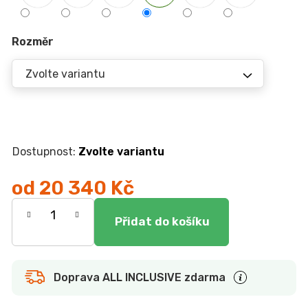
r
u
č
Rozměr
u
j
e
m
e
JÍDELNÍ
Zvolte variantu
STŮL
TOKIO
od
20 340 Kč
20
090
Měrná
Kč
cena:
Doprava ALL INCLUSIVE zdarma