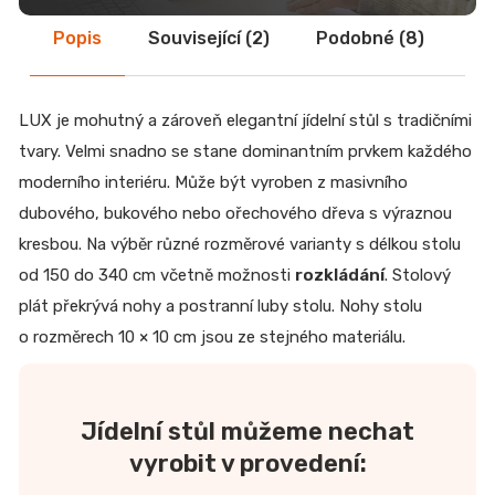
Popis
Související (2)
Podobné (8)
Di
LUX je mohutný a zároveň elegantní jídelní stůl s tradičními
tvary. Velmi snadno se stane dominantním prvkem každého
moderního interiéru. Může být vyroben z masivního
dubového, bukového nebo ořechového dřeva s výraznou
kresbou. Na výběr různé rozměrové varianty s délkou stolu
od 150 do 340 cm včetně možnosti
rozkládání
. Stolový
plát překrývá nohy a postranní luby stolu. Nohy stolu
o rozměrech 10 × 10 cm jsou ze stejného materiálu.
Jídelní stůl můžeme nechat
vyrobit v provedení: