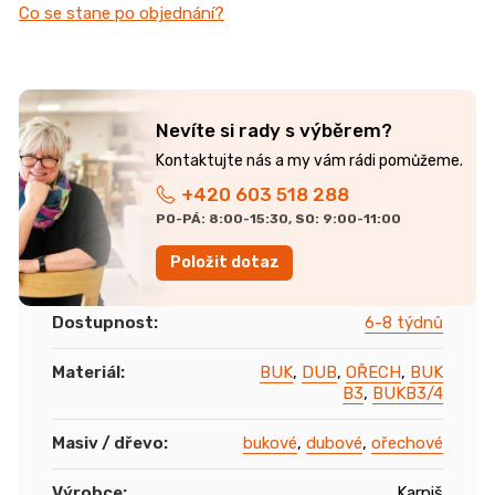
Co se stane po objednání?
Nevíte si rady s výběrem?
+420 603 518 288
PO-PÁ: 8:00-15:30, SO: 9:00-11:00
Položit dotaz
Dostupnost
:
6-8 týdnů
Materiál
:
BUK
,
DUB
,
OŘECH
,
BUK
B3
,
BUKB3/4
Masiv / dřevo
:
bukové
,
dubové
,
ořechové
Výrobce
:
Karpiš