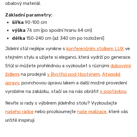
obalový materiál.
Základní parametry:
šířka
90-100 cm
výška
76 cm (po spodní hranu 64 cm)
délka
150-240 cm (až 340 cm po rozložení)
Jídelní stůl nejlépe vynikne s
konferenčním stolkem LUX
ve
stejném stylu a užijete si eleganci, která vydrží po generace.
Stůl si můžete prohlédnou a vyzkoušet s různými
dubovými
židlemi
na prodejně
v Bystřici pod Hostýnem
.
Atypické
úpravy
, povrchovou úpravu lakem a další možné provedení
vyrobíme na zakázku, stačí se na nás obrátit
s poptávkou
.
Nevíte si rady s výběrem jídelního stolu? Vyzkoušejte
našeho rádce
nebo prozkoumejte
naše realizace
, které vás
určitě inspirují.