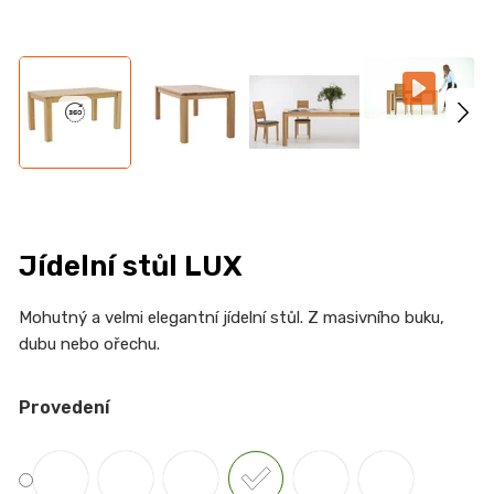
n
a
j
í
t
?
Jídelní stůl LUX
HLEDAT
Mohutný a velmi elegantní jídelní stůl. Z masivního buku,
dubu nebo ořechu.
D
Provedení
o
p
o