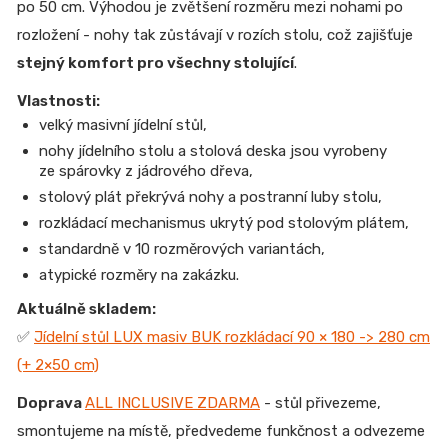
po 50 cm. Výhodou je zvětšení rozměru mezi nohami po
rozložení - nohy tak zůstávají v rozích stolu, což zajišťuje
stejný komfort pro všechny stolující
.
Vlastnosti:
velký masivní jídelní stůl,
nohy jídelního stolu a stolová deska jsou vyrobeny
ze spárovky z jádrového dřeva,
stolový plát překrývá nohy a postranní luby stolu,
rozkládací mechanismus ukrytý pod stolovým plátem,
standardně v 10 rozměrových variantách,
atypické rozměry na zakázku.
Aktuálně skladem:
✅
Jídelní stůl LUX masiv BUK rozkládací 90 × 180 -> 280 cm
(+ 2×50 cm)
Doprava
ALL INCLUSIVE ZDARMA
- stůl přivezeme,
smontujeme na místě, předvedeme funkčnost a odvezeme