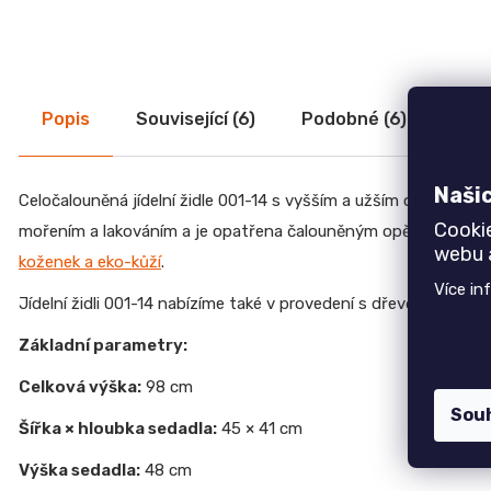
r
u
Židle do kanceláře
č
Kancelářské skříňky
u
Kancelářské sestavy
j
Zahradní nábytek
e
Popis
Související (6)
Podobné (6)
Dis
m
Výrobkové série
e
Moderní nábytek
Naši
Celočalouněná jídelní židle 001-14 s vyšším a užším opěradlem.
Doplňkový sortiment
Cooki
mořením a lakováním a je opatřena čalouněným opěradlem a 
JEDNOLŮŽKO
Slevy
NEMO
webu a
koženek a eko-kůží
.
7
Více in
750
Jídelní židli 001-14 nabízíme také v provedení s dřevěným mad
Kč
Základní parametry:
ŽIDLE
Top 6 produktů
GOLDA
Celková výška:
98 cm
Jednolůžko NEMO
5
Sou
235
7 750 Kč
Šířka × hloubka sedadla:
45 × 41 cm
Kč
Židle GOLDA
Výška sedadla:
48 cm
5 235 Kč
TV
STOLEK