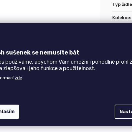
Typ židle
Kolekce
:
kuze
ch sušenek se nemusíte bát
 Židle je vyrobena z
bukového dřeva
upraveného
es používáme, abychom Vám umožnili pohodlné prohlíž
sedákem s možností výběru
různých potahových látek,
 zlepšovali jeho funkce a použitelnost.
formací
zde
.
lem,
jako křeslo
nebo i
lavici
.
hlasím
Nast