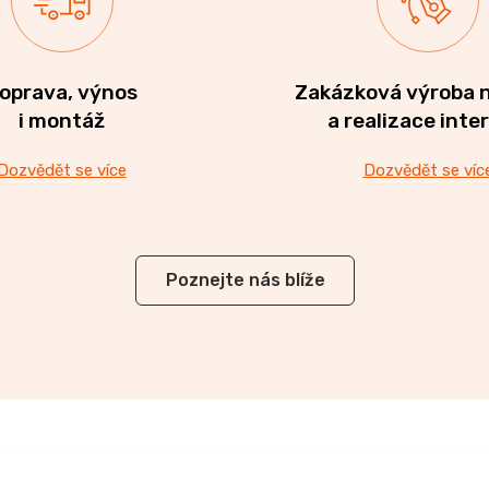
oprava, výnos
Zakázková výroba 
i montáž
a realizace inte
Dozvědět se více
Dozvědět se víc
Poznejte nás blíže