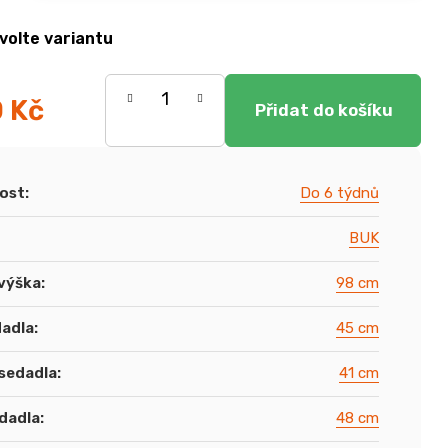
volte variantu
0 Kč
ost
:
Do 6 týdnů
BUK
výška
:
98 cm
dadla
:
45 cm
sedadla
:
41 cm
dadla
:
48 cm