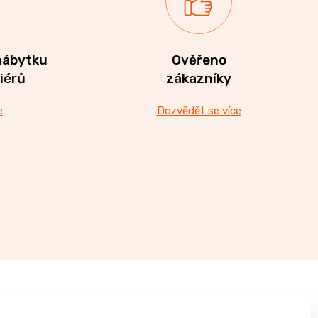
nábytku
Ověřeno
riérů
zákazníky
e
Dozvědět se více