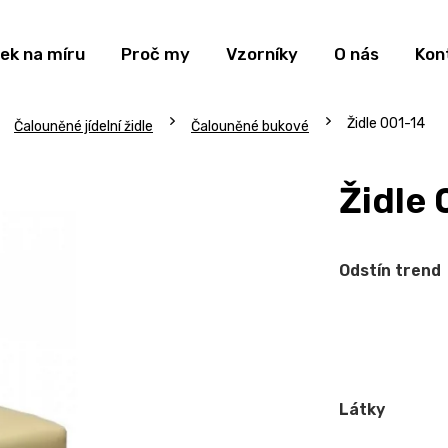
ek na míru
Proč my
Vzorníky
O nás
Kon
Židle 001-14
Čalouněné jídelní židle
Čalouněné bukové
Židle 
Odstín trend
Látky