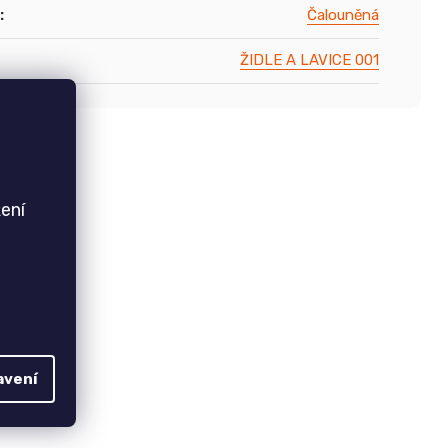
:
Čalouněná
ŽIDLE A LAVICE 001
ení
avení