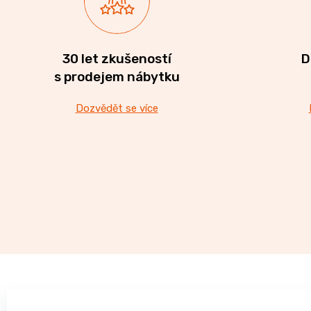
30 let zkušeností
D
s prodejem nábytku
Dozvědět se více
Z