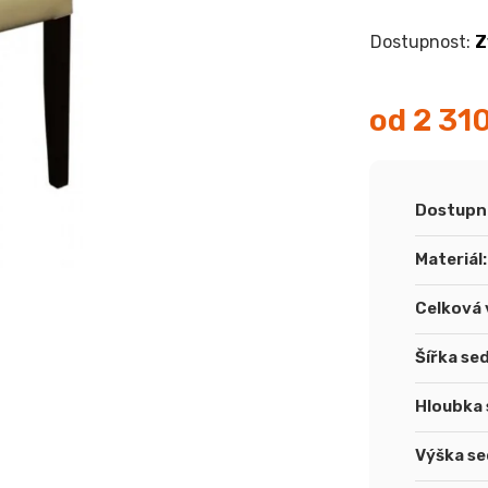
Z
od
2 31
Měrná
cena:
Dostupn
Materiál
:
Celková 
Šířka se
Hloubka 
Výška se