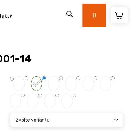
Přihlášení
takty
001-14