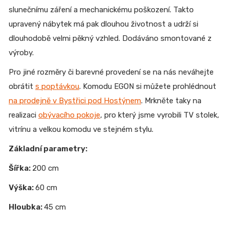
slunečnímu záření a mechanickému poškození. Takto
upravený nábytek má pak dlouhou životnost a udrží si
dlouhodobě velmi pěkný vzhled. Dodáváno smontované z
výroby.
Pro jiné rozměry či barevné provedení se na nás neváhejte
obrátit
s poptávkou
. Komodu EGON si můžete prohlédnout
na prodejně v Bystřici pod Hostýnem
. Mrkněte taky na
realizaci
obývacího pokoje
, pro který jsme vyrobili TV stolek,
vitrínu a velkou komodu ve stejném stylu.
Základní parametry:
Šířka:
200 cm
Výška:
60 cm
Hloubka:
45 cm