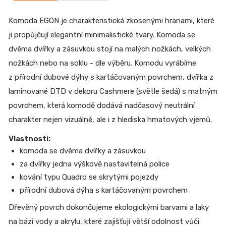
Komoda EGON je charakteristická zkosenými hranami, které
ji propůjčují elegantní minimalistické tvary. Komoda se
dvěma dvířky a zásuvkou stojí na malých nožkách, velkých
nožkách nebo na soklu - dle výběru. Komodu vyrábíme
z přírodní dubové dýhy s kartáčovaným povrchem, dvířka z
laminované DTD v dekoru Cashmere (světle šedá) s matným
povrchem, která komodě dodává
nadčasový neutrální
charakter nejen vizuálně, ale i z hlediska hmatových vjemů.
Vlastnosti:
komoda se dvěma dvířky a zásuvkou
za dvířky jedna výškově nastavitelná police
kování typu Quadro se skrytými pojezdy
přírodní dubová dýha s kartáčovaným povrchem
Dřevěný povrch dokončujeme ekologickými barvami a laky
na bázi vody a akrylu, které zajišťují větší odolnost vůči