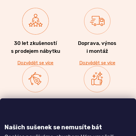
30 let zkušeností
Doprava, výnos
s prodejem nábytku
i montáž
Dozvědět se více
Dozvědět se více
Zakázková výroba
Ověřeno
nábytku
zákazníky
a realizace interiérů
Našich sušenek se nemusíte bát
Dozvědět se více
Dozvědět se více