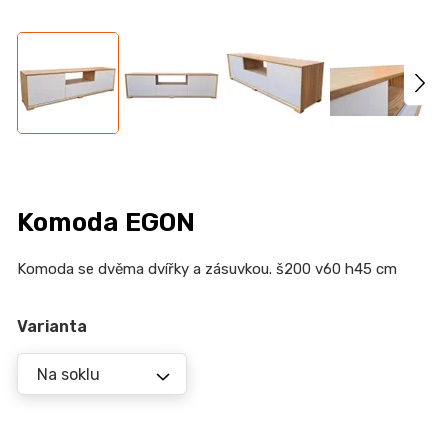
n
a
j
í
t
?
Komoda EGON
HLEDAT
Komoda se dvěma dvířky a zásuvkou.
š200 v60 h45 cm
Varianta
D
o
p
o