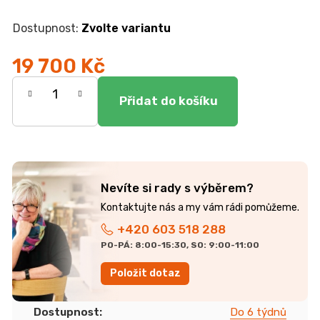
r
u
Zvolte variantu
č
u
19 700 Kč
j
e
Měrná
m
e
cena:
DUBOVÁ
JÍDELNÍ
ŽIDLE
GOLDA
Nevíte si rady s výběrem?
2
5
235
+420 603 518 288
Kč
PO-PÁ: 8:00-15:30, SO: 9:00-11:00
Položit dotaz
Dostupnost
:
Do 6 týdnů