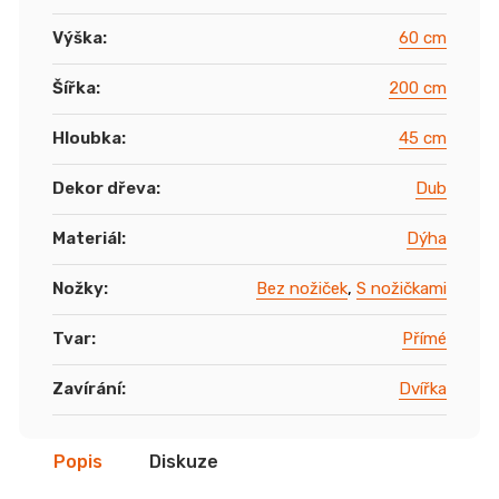
Výška
:
60 cm
Šířka
:
200 cm
Hloubka
:
45 cm
Dekor dřeva
:
Dub
Materiál
:
Dýha
Nožky
:
Bez nožiček
,
S nožičkami
Tvar
:
Přímé
Zavírání
:
Dvířka
Popis
Diskuze