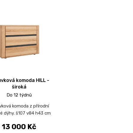
vková komoda HILL -
široká
Do 12 týdnů
vková komoda z přírodní
é dýhy. š107 v84 h43 cm
13 000 Kč