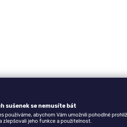
ch sušenek se nemusíte bát
es používáme, abychom Vám umožnili pohodlné prohlíž
 zlepšovali jeho funkce a použitelnost.