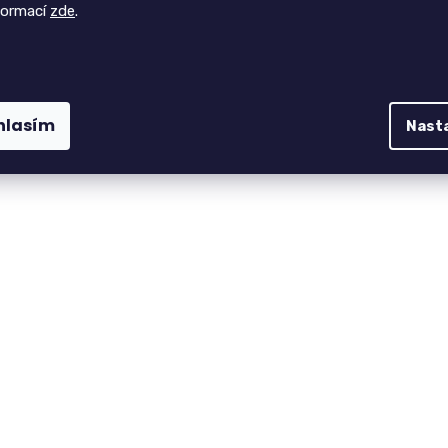
formací
zde
.
hlasím
Nast