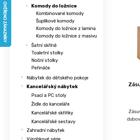
n
ý
n
e
Komody do ložnice
í
p
a
l
Kombinované komody
p
i
j
Šuplíkové komody
r
s
Komody do ložnice z lamina
í
o
p
Komody do ložnice z masivu
t
d
r
?
Šatní skříně
u
o
Toaletní stolky
k
d
Noční stolky
t
u
Peřináče
ů
k
Nábytek do dětského pokoje
HLEDAT
t
Zásu
Kancelářský nábytek
ů
Psací a PC stoly
Židle do kanceláře
D
Zásu
Kancelářské skříňky
o
dubov
Kancelářské sestavy
p
Zahradní nábytek
o
r
Výrobkové série