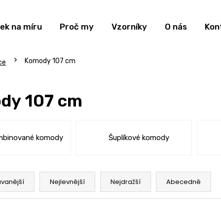
ek na míru
Proč my
Vzorníky
O nás
Kon
Komody 107 cm
ce
dy 107 cm
mbinované komody
Šuplíkové komody
vanější
Nejlevnější
Nejdražší
Abecedně