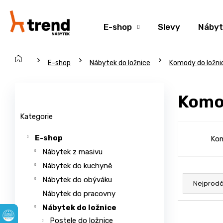
K
Přejít
na
o
Zpět
Zpět
obsah
E-shop
Slevy
Nábyt
š
do
do
í
obchodu
obchodu
k
Domů
C
E-shop
Nábytek do ložnice
Komody do ložni
o
P
p
o
Přeskočit
Komo
o
s
kategorie
t
t
Kategorie
ř
r
E-shop
Ko
e
a
Nábytek z masivu
b
n
u
Nábytek do kuchyně
n
Ř
j
í
Nábytek do obýváku
a
Nejprodá
e
p
Nábytek do pracovny
z
t
a
Nábytek do ložnice
e
V
e
n
Postele do ložnice