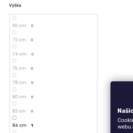
Výška
60 cm
0
72 cm
0
74 cm
0
75 cm
0
78 cm
0
80 cm
0
Naši
83 cm
0
Cooki
84 cm
1
webu a