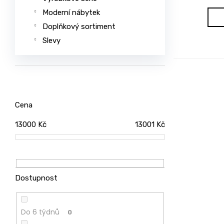
u
Moderní nábytek
č
Doplňkový sortiment
u
Slevy
j
e
m
e
Cena
JEDNOLŮŽKO
NEMO
13000
Kč
13001
Kč
7
750
Kč
ŽIDLE
GOLDA
Dostupnost
5
235
Kč
Do 6 týdnů
0
TV
STOLEK