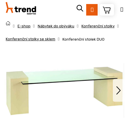
K
Přejít
na
o
Přihlášení
obsah
Zpět
Zpět
š
Domů
í
E-shop
Nábytek do obýváku
Konferenční stolky
k
C
Konferenční stolky se sklem
Konferenční stolek DUO
o
p
o
t
ř
e
b
u
j
e
t
e