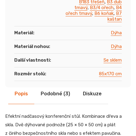
B183 třešeň
,
B3 dub
tmavý
,
B3/4 ořech
,
B4
ořech tmavý
,
B6 koňak
,
B7
kaštan
Materiál
:
Dýha
Materiál nohou
:
Dýha
Další vlastnosti
:
Se sklem
Rozměr stolů
:
85x170 cm
Popis
Podobné (3)
Diskuze
Efektní nadčasový konferenční stůl. Kombinace dřeva a
skla. Dvě dýhované podnože (25 × 50 × 50 cm) a plát
z čirého bezpečnostního skla nebo s efektem pavučina.