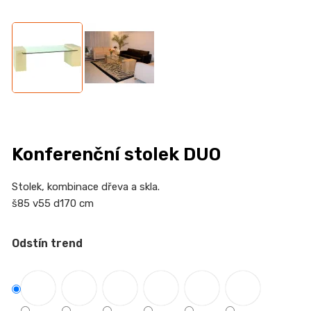
n
a
j
í
t
?
Konferenční stolek DUO
HLEDAT
Stolek, kombinace dřeva a skla
.
š85 v55 d170 cm
Odstín trend
D
o
p
o