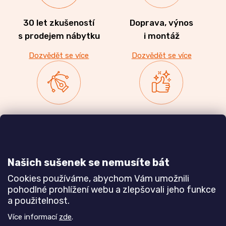
30 let zkušeností
Doprava, výnos
s prodejem nábytku
i montáž
Dozvědět se více
Dozvědět se více
Zakázková výroba
Ověřeno
nábytku
zákazníky
a realizace interiérů
Našich sušenek se nemusíte bát
Dozvědět se více
Dozvědět se více
Cookies používáme, abychom Vám umožnili
pohodlné prohlížení webu a zlepšovali jeho funkce
a použitelnost.
Poznejte nás blíže
Více informací
zde
.