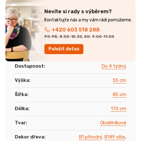
Nevíte si rady s výběrem?
+420 603 518 288
PO-PÁ: 8:00-15:30, SO: 9:00-11:00
Položit dotaz
Dostupnost
:
Do 4 týdnů
Výška
:
55 cm
Šířka
:
85 cm
Délka
:
170 cm
Tvar
:
Obdélníkové
Dekor dřeva
:
B1 přírodní
,
B149 olše
,