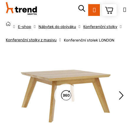
K
Přejít
na
o
Přihlášení
obsah
Zpět
Zpět
š
Domů
í
E-shop
Nábytek do obýváku
Konferenční stolky
k
C
Konferenční stolky z masivu
Konferenční stolek LONDON
o
p
o
t
ř
e
b
u
j
e
t
e