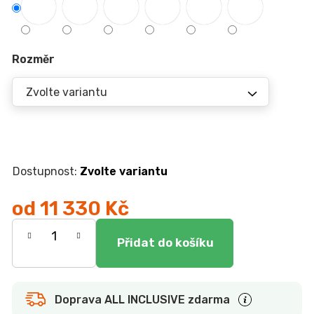
r
u
č
u
Rozměr
j
e
m
e
JÍDELNÍ
STŮL
Zvolte variantu
TOKIO
20
090
od
11 330 Kč
Kč
Měrná
cena:
Doprava ALL INCLUSIVE zdarma