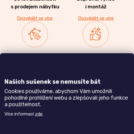
s prodejem nábytku
i montáž
Dozvědět se více
Dozvědět se více
Zakázková výroba
Ověřeno
nábytku
zákazníky
a realizace interiérů
Našich sušenek se nemusíte bát
Dozvědět se více
Dozvědět se více
Cookies používáme, abychom Vám umožnili
pohodlné prohlížení webu a zlepšovali jeho funkce
a použitelnost.
Poznejte nás blíže
Více informací
zde
.