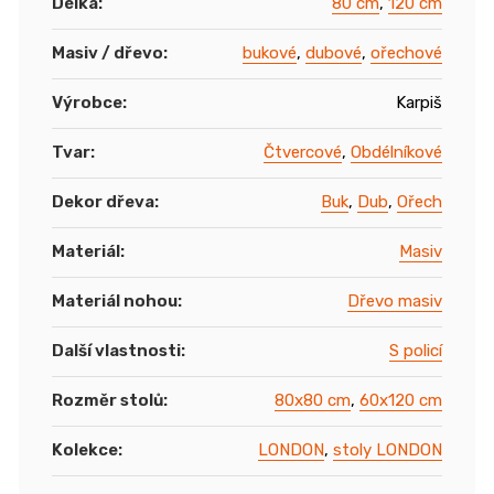
Délka
:
80 cm
,
120 cm
Masiv / dřevo
:
bukové
,
dubové
,
ořechové
Výrobce
:
Karpiš
Tvar
:
Čtvercové
,
Obdélníkové
Dekor dřeva
:
Buk
,
Dub
,
Ořech
Materiál
:
Masiv
Materiál nohou
:
Dřevo masiv
Další vlastnosti
:
S policí
Rozměr stolů
:
80x80 cm
,
60x120 cm
Kolekce
:
LONDON
,
stoly LONDON