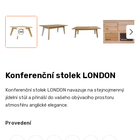
n
a
j
í
t
?
Konferenční stolek LONDON
HLEDAT
Konferenční stolek LONDON navazuje na stejnojmenný
jídelní stůl a přináší do vašeho obývacího prostoru
atmosféru anglické elegance.
D
o
Provedení
p
o