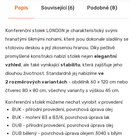
Popis
Související (6)
Podobné (8)
Di
Konferenční stolek LONDON je charakteristický svými
hranatými šikmými nohami, které jsou dokonale sladěny se
stolovou deskou a její zkosenou hranou. Díky pečlivě
promyšlené konstrukci nabízí stolek nejen
elegantní
vzhled
, ale také vynikající
stabilitu
, která zajišťuje jeho
dlouhou životnost. Standardně jej nabízíme
ve
2 rozměrových variantách
- obdélník 60 × 120 cm nebo
čtverec 80 × 80 cm, všechny varianty s výškou 45 cm.
Konferenční stolek můžeme nechat vyrobit v provedení:
BUK - přírodní provedení, povrchová úprava olej
BUK - moření B3 a B3/4, povrchová úprava lak
DUB - přírodní provedení, povrchová úprava olej
DUB bělený - povrchová úprava olejem 3040 s bílým