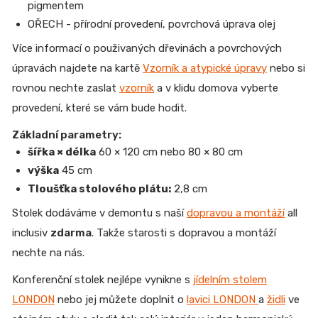
pigmentem
OŘECH - přírodní provedení, povrchová úprava olej
Více informací o použivaných dřevinách a povrchových
úpravách najdete na kartě
Vzorník a atypické úpravy
nebo si
rovnou nechte zaslat
vzorník
a v klidu domova vyberte
provedení, které se vám bude hodit.
Základní parametry:
šířka × délka
60 × 120 cm nebo 80 × 80 cm
výška
45 cm
Tloušťka stolového plátu:
2,8 cm
Stolek dodáváme v demontu s naší
dopravou a montáží
all
inclusiv
zdarma
. Takže starosti s dopravou a montáží
nechte na nás.
Konferenční stolek nejlépe vynikne s
jídelním stolem
LONDON
nebo jej můžete doplnit o
lavici LONDON
a
židli
ve