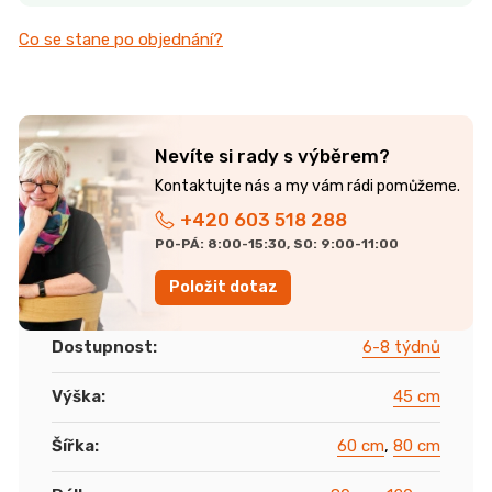
Co se stane po objednání?
Nevíte si rady s výběrem?
+420 603 518 288
PO-PÁ: 8:00-15:30, SO: 9:00-11:00
Položit dotaz
Dostupnost
:
6-8 týdnů
Výška
:
45 cm
Šířka
:
60 cm
,
80 cm