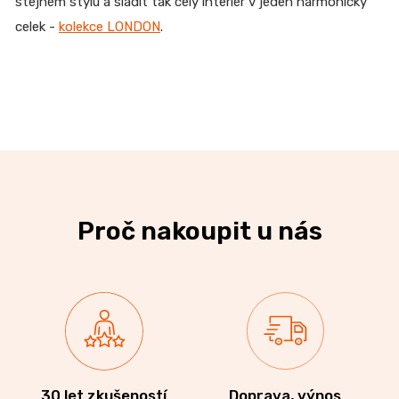
stejném stylu a sladit tak celý interiér v jeden harmonický
celek
-
kolekce LONDON
.
Proč nakoupit u nás
30 let zkušeností
Doprava, výnos