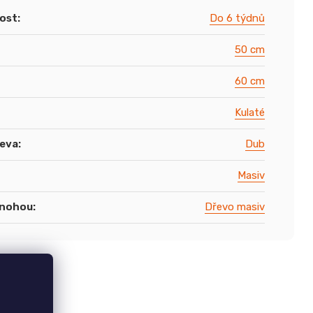
ost
:
Do 6 týdnů
50 cm
60 cm
Kulaté
řeva
:
Dub
Masiv
 nohou
:
Dřevo masiv