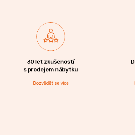
Komoda EGON
CREATIV
19 700 Kč
28
070
Dubová jídelní židle GOLDA 2
Kč
5 235 Kč
30 let zkušeností
D
s prodejem nábytku
Dozvědět se více