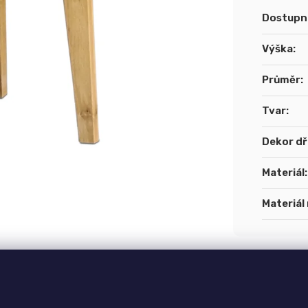
cena:
Dostupn
Výška
:
Průměr
:
Tvar
:
Dekor d
Materiál
:
Materiál