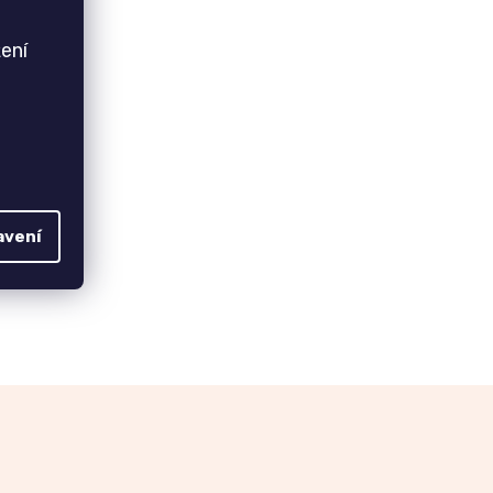
ení
avení