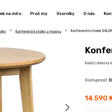
ek na míru
Proč my
Vzorníky
O nás
Kon
Konferenční stolek SALO
olky
Konferenční stolky z masivu
Konfe
Kulatý dubový k
D
14 590 
Měrná