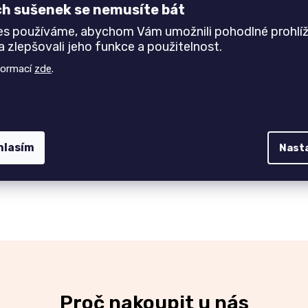
ch sušenek se nemusíte bát
evěný povrch je ošetřen bezbarvým lakem.
es používáme, abychom Vám umožnili pohodlné prohlíž
 obrátit
s poptávkou
.
 zlepšovali jeho funkce a použitelnost.
formací
zde
.
hlasím
Nast
Proč nakoupit u nás