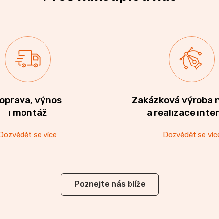
oprava, výnos
Zakázková výroba 
i montáž
a realizace inte
Dozvědět se více
Dozvědět se víc
Poznejte nás blíže