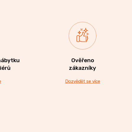
nábytku
Ověřeno
riérů
zákazníky
e
Dozvědět se více