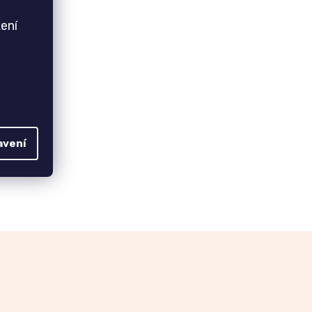
ení
avení