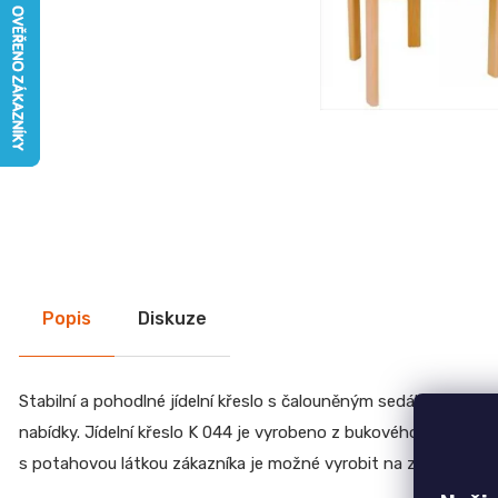
Nábytek do pracovny
n
Nábytek do ložnice
a
Nábytek do dětského pokoje
j
í
Kancelářský nábytek
t
Psací a PC stoly
?
Židle do kanceláře
Kancelářské skříňky
Kancelářské sestavy
Zahradní nábytek
HLEDAT
Výrobkové série
Popis
Diskuze
Moderní nábytek
Doplňkový sortiment
Slevy
D
Stabilní a pohodlné jídelní křeslo s čalouněným sedákem a opěr
o
nabídky. Jídelní křeslo K 044 je vyrobeno z bukového dřeva up
p
s potahovou látkou zákazníka je možné vyrobit na zakázku. St
o