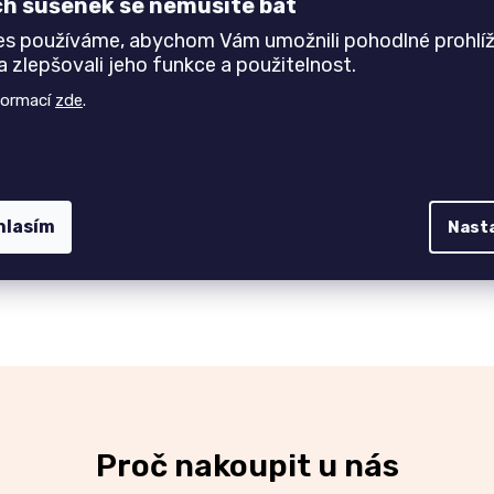
ch sušenek se nemusíte bát
es používáme, abychom Vám umožnili pohodlné prohlíž
 zlepšovali jeho funkce a použitelnost.
formací
zde
.
hlasím
Nast
Proč nakoupit u nás