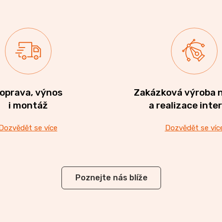
oprava, výnos
Zakázková výroba 
i montáž
a realizace inte
Dozvědět se více
Dozvědět se víc
Poznejte nás blíže