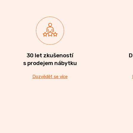
CREATIV
28
070
Kč
30 let zkušeností
D
s prodejem nábytku
Dozvědět se více