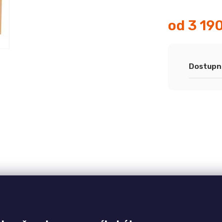
od
3 19
Měrná
cena:
Dostupn
adlem, odstín dřeva a potahovou látku lze volit dle
raveného mořením a lakováním. Jiné barevné provedení či
ačí, když se na nás obrátíte s dotazem