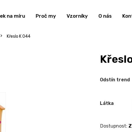
ek na míru
Proč my
Vzorníky
O nás
Kon
Křeslo K 044
Křesl
Odstín trend
Látka
Z