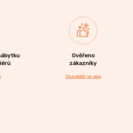
nábytku
Ověřeno
riérů
zákazníky
e
Dozvědět se více