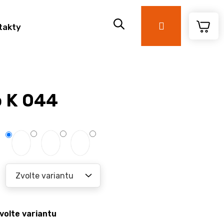
Přihlášení
takty
o K 044
volte variantu