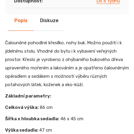
Dostupnost
:
Do 6 týdnů
Popis
Diskuze
Čalouněné pohodlné křesílko, nohy buk. Možno použití i k
jídelnímu stolu. Vhodné do bytu i k vybavení veřejných
prostor. Křeslo je vyrobeno z ohýbaného bukového dřeva
upraveného mořením a lakováním a je opatřeno čalouněným
opěradlem a sedákem s možností výběru různých
potahových látek, koženek a eko-kůží.
Základní parametry:
Celková výška:
86 cm
Šířka x hloubka sedadla:
46 x 45 cm
Výška sedadla:
47 cm