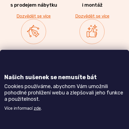
s prodejem nábytku
i montáž
Dozvědět se více
Dozvědět se více
Zakázková výroba
Ověřeno
nábytku
zákazníky
a realizace interiérů
Našich sušenek se nemusíte bát
Dozvědět se více
Dozvědět se více
Cookies používáme, abychom Vám umožnili
pohodlné prohlížení webu a zlepšovali jeho funkce
a použitelnost.
Poznejte nás blíže
Více informací
zde
.