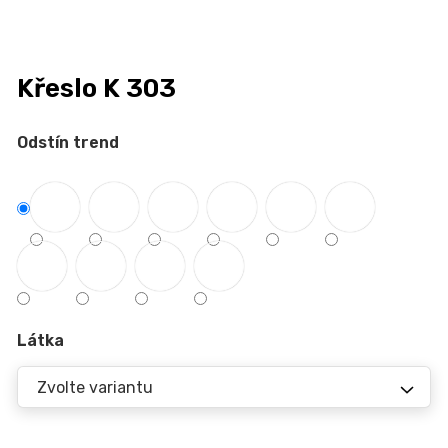
n
a
j
Křeslo K 303
í
t
Odstín trend
?
HLEDAT
Látka
D
o
p
o