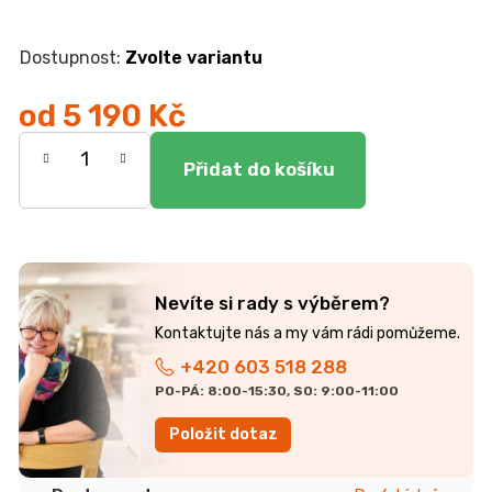
r
u
č
Zvolte variantu
u
j
od
5 190 Kč
e
m
Měrná
e
cena:
KOMODA
EGON
19
700
Nevíte si rady s výběrem?
Kč
+420 603 518 288
PO-PÁ: 8:00-15:30, SO: 9:00-11:00
Položit dotaz