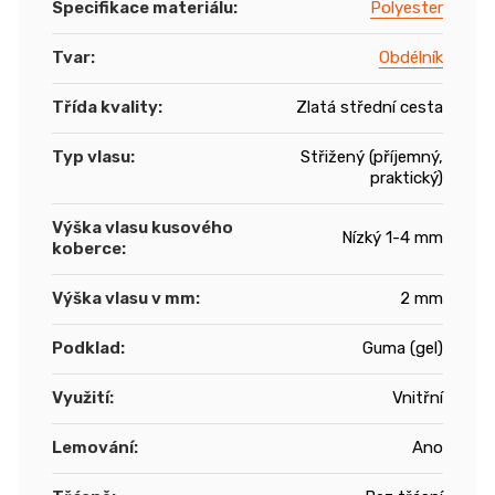
Specifikace materiálu
:
Polyester
Tvar
:
Obdélník
Třída kvality
:
Zlatá střední cesta
Typ vlasu
:
Střižený (příjemný,
praktický)
Výška vlasu kusového
Nízký 1-4 mm
koberce
:
Výška vlasu v mm
:
2 mm
Podklad
:
Guma (gel)
Využití
:
Vnitřní
Lemování
:
Ano