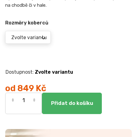
r
na chodbě či v hale.
u
č
u
Rozměry koberců
j
e
m
e
TV
STOLEK
Zvolte variantu
CREATIV
28
od
849 Kč
070
Kč
Měrná
cena: