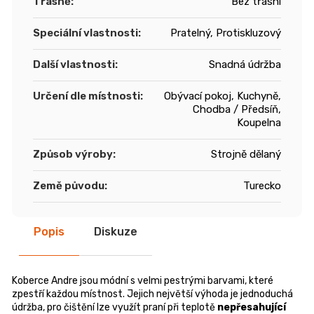
Třásně
:
Bez třásní
Speciální vlastnosti
:
Pratelný, Protiskluzový
Další vlastnosti
:
Snadná údržba
Určení dle místnosti
:
Obývací pokoj, Kuchyně,
Chodba / Předsíň,
Koupelna
Způsob výroby
:
Strojně dělaný
Země původu
:
Turecko
Popis
Diskuze
Koberce Andre jsou módní s velmi pestrými barvami, které
zpestří každou místnost. Jejich největší výhoda je jednoduchá
údržba, pro čištění lze využít praní při teplotě
nepřesahující