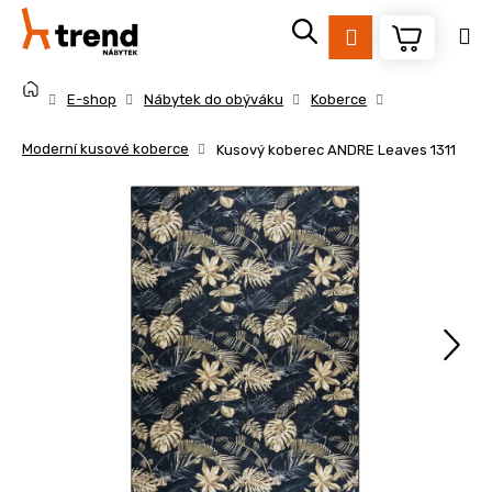
K
Přejít
na
o
Přihlášení
obsah
Zpět
Zpět
š
Domů
í
E-shop
Nábytek do obýváku
Koberce
k
C
Moderní kusové koberce
Kusový koberec ANDRE Leaves 1311
o
p
o
t
ř
e
b
u
j
e
t
e