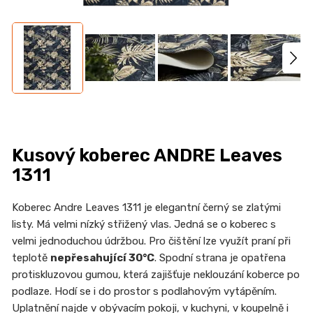
n
a
j
í
t
?
Kusový koberec ANDRE Leaves
1311
HLEDAT
Koberec Andre Leaves 1311 je elegantní černý se zlatými
listy. Má velmi nízký střižený vlas. Jedná se o koberec s
velmi jednoduchou údržbou. Pro čištění lze využít praní při
D
teplotě
nepřesahující 30°C
. Spodní strana je opatřena
o
protiskluzovou gumou, která zajišťuje neklouzání koberce po
p
podlaze. Hodí se i do prostor s podlahovým vytápěním.
o
Uplatnění najde v obývacím pokoji, v kuchyni, v koupelně i