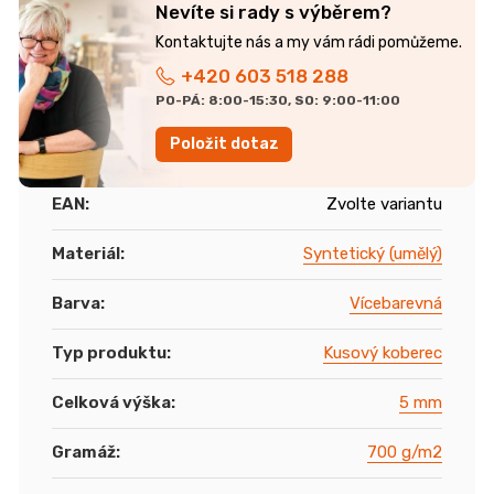
Nevíte si rady s výběrem?
+420 603 518 288
PO-PÁ: 8:00-15:30, SO: 9:00-11:00
Položit dotaz
EAN
:
Zvolte variantu
Materiál
:
Syntetický (umělý)
Barva
:
Vícebarevná
Typ produktu
:
Kusový koberec
Celková výška
:
5 mm
Gramáž
:
700 g/m2