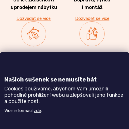
s prodejem nábytku
i montáž
Dozvědět se více
Dozvědět se více
Zakázková výroba
Ověřeno
nábytku
zákazníky
a realizace interiérů
Našich sušenek se nemusíte bát
Dozvědět se více
Dozvědět se více
Cookies používáme, abychom Vám umožnili
pohodlné prohlížení webu a zlepšovali jeho funkce
a použitelnost.
Poznejte nás blíže
Více informací
zde
.