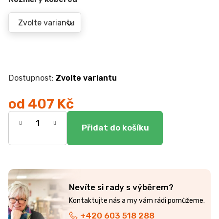
r
u
č
u
j
e
m
e
Zvolte variantu
od
407 Kč
TV
STOLEK
Měrná
CREATIV
28
cena:
070
Kč
Nevíte si rady s výběrem?
+420 603 518 288