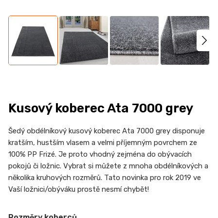
n
a
j
í
t
?
Kusový koberec Ata 7000 grey
HLEDAT
Šedý obdélníkový kusový koberec
Ata 7000 grey disponuje
kratším, hustším vlasem a velmi příjemným povrchem ze
100% PP Frizé. Je proto vhodný zejména do obývacích
pokojů či ložnic. Vybrat si můžete z mnoha obdélníkových a
D
několika kruhových rozměrů. Tato novinka pro rok 2019 ve
o
Vaší ložnici/obýváku prostě nesmí chybět!
p
o
Rozměry koberců