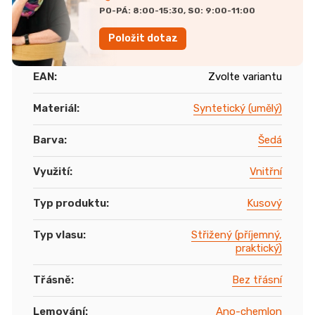
PO-PÁ: 8:00-15:30, SO: 9:00-11:00
Položit dotaz
EAN
:
Zvolte variantu
Materiál
:
Syntetický (umělý)
Barva
:
Šedá
Využití
:
Vnitřní
Typ produktu
:
Kusový
Typ vlasu
:
Střižený (příjemný,
praktický)
Třásně
:
Bez třásní
Lemování
:
Ano-chemlon