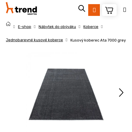
K
Přejít
na
o
Přihlášení
obsah
Zpět
Zpět
š
Domů
í
E-shop
Nábytek do obýváku
Koberce
k
C
Jednobarevné kusové koberce
Kusový koberec Ata 7000 grey
o
p
o
t
ř
e
b
u
j
e
t
e