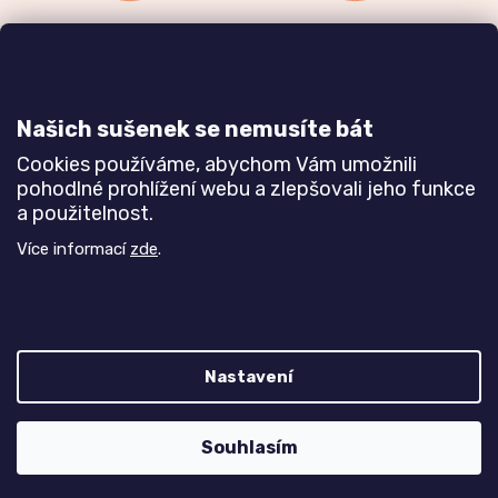
Zakázková výroba
Ověřeno
nábytku
zákazníky
a realizace interiérů
Našich sušenek se nemusíte bát
Dozvědět se více
Dozvědět se více
Cookies používáme, abychom Vám umožnili
pohodlné prohlížení webu a zlepšovali jeho funkce
a použitelnost.
Poznejte nás blíže
Více informací
zde
.
Nastavení
Z
Vytvořil Shoptet
Souhlasím
á
Copyright 2026
TREND nábytek s.r.o.
. Všechna práva
p
vyhrazena.