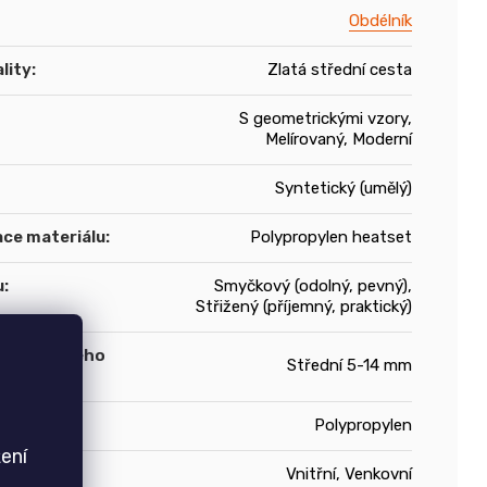
Obdélník
lity
:
Zlatá střední cesta
S geometrickými vzory,
Melírovaný, Moderní
Syntetický (umělý)
ace materiálu
:
Polypropylen heatset
u
:
Smyčkový (odolný, pevný),
Střižený (příjemný, praktický)
asu kusového
Střední 5-14 mm
Polypropylen
ení
Vnitřní, Venkovní