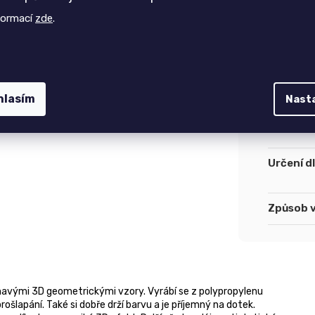
formací
zde
.
Lemován
Třásně
:
Speciáln
hlasím
Nast
Další vla
Určení d
Způsob 
avými 3D geometrickými vzory. Vyrábí se z polypropylenu
šlapání. Také si dobře drží barvu a je příjemný na dotek.