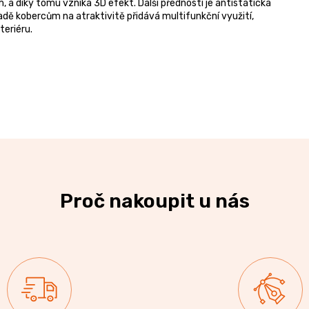
a díky tomu vzniká 3D efekt. Další předností je antistatická
adě kobercům na atraktivitě přidává multifunkční využití,
teriéru.
Proč nakoupit u nás