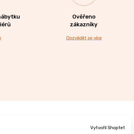
nábytku
Ověřeno
riérů
zákazníky
e
Dozvědět se více
Vytvořil Shoptet