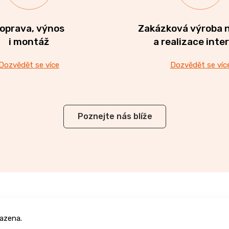
oprava, výnos
Zakázková výroba 
i montáž
a realizace inte
Dozvědět se více
Dozvědět se víc
Poznejte nás blíže
azena.