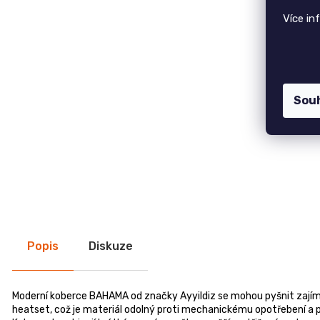
7 750 Kč
CREATIV
Více in
28
Židle GOLDA
070
5 235 Kč
Kč
TV stolek CREATIV
28 070 Kč
Sou
Jídelní stůl TOKIO
20 090 Kč
Komoda EGON
19 700 Kč
Dubová jídelní židle GOLDA 2
5 235 Kč
Popis
Diskuze
Moderní koberce BAHAMA od značky Ayyildiz se mohou pyšnit zajím
heatset, což je materiál odolný proti mechanickému opotřebení a pro