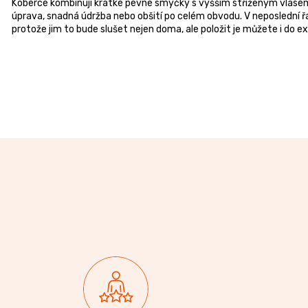
Koberce kombinují krátké pevné smyčky s vyšším střiženým vlasem, 
úprava, snadná údržba nebo obšití po celém obvodu. V neposlední ř
protože jim to bude slušet nejen doma, ale položit je můžete i do ex