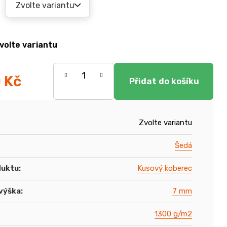
volte variantu
0 Kč
Zvolte variantu
Šedá
duktu
:
Kusový koberec
výška
:
7 mm
1300 g/m2