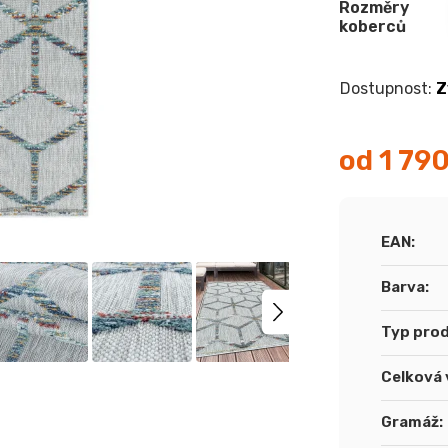
Rozměry
koberců
Z
od
1 79
Měrná
cena:
EAN
:
Barva
:
Typ pro
Celková 
Gramáž
: