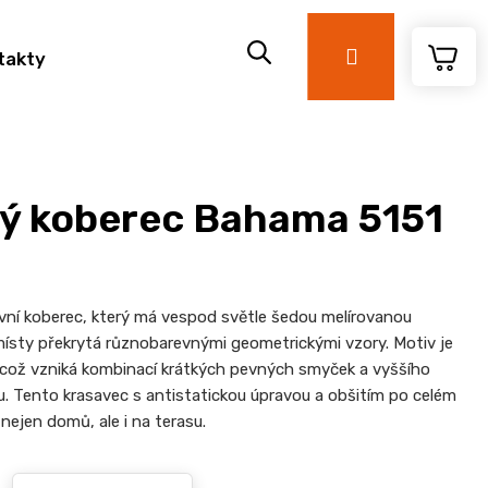
Přihlášení
takty
ý koberec Bahama 5151
ní koberec, který má vespod světle šedou melírovanou
 místy překrytá různobarevnými geometrickými vzory. Motiv je
, což vzniká kombinací krátkých pevných smyček a vyššího
u. Tento krasavec s antistatickou úpravou a obšitím po celém
nejen domů, ale i na terasu.