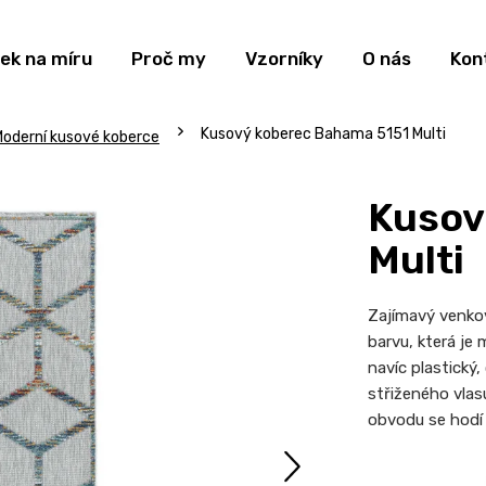
ek na míru
Proč my
Vzorníky
O nás
Kon
Kusový koberec Bahama 5151 Multi
oderní kusové koberce
Kusov
Multi
Zajímavý venkov
barvu, která je
navíc plastický
střiženého vlas
obvodu se hodí 