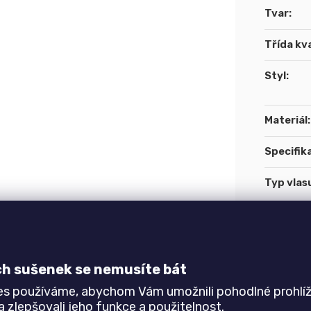
Tvar
:
Třída kva
Styl
:
Materiál
:
Specifik
Typ vlas
Výška vl
koberce
:
ch sušenek se nemusíte bát
Podklad
:
es používáme, abychom Vám umožnili pohodlné prohlíž
Využití
:
 zlepšovali jeho funkce a použitelnost.