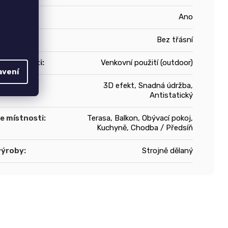
í
:
Ano
Bez třásní
í vlastnosti
:
Venkovní použití (outdoor)
avení
stnosti
:
3D efekt, Snadná údržba,
Antistatický
le místnosti
:
Terasa, Balkon, Obývací pokoj,
Kuchyně, Chodba / Předsíň
výroby
:
Strojně dělaný