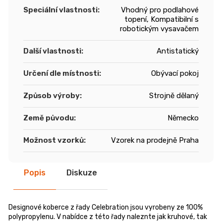
Speciální vlastnosti
:
Vhodný pro podlahové
topení, Kompatibilní s
robotickým vysavačem
Další vlastnosti
:
Antistatický
Určení dle místnosti
:
Obývací pokoj
Způsob výroby
:
Strojně dělaný
Země původu
:
Německo
Možnost vzorků
:
Vzorek na prodejně Praha
Popis
Diskuze
Designové koberce z řady Celebration jsou vyrobeny ze 100%
polypropylenu. V nabídce z této řady naleznte jak kruhové, tak