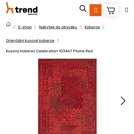
K
Přejít
na
o
Přihlášení
obsah
Zpět
Zpět
š
Domů
í
E-shop
Nábytek do obýváku
Koberce
k
C
Orientální kusové koberce
o
Kusový koberec Celebration 103467 Plume Red
p
o
t
ř
e
b
u
j
e
t
e