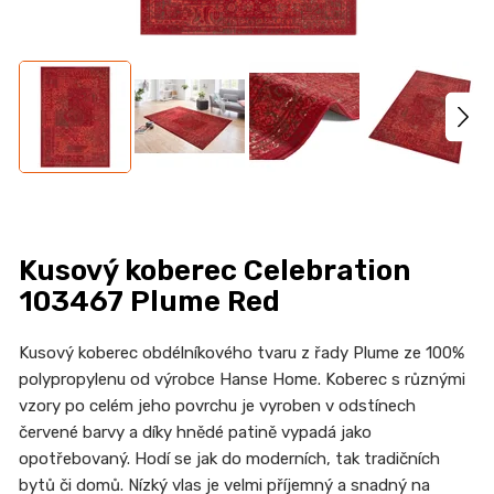
n
a
j
í
t
?
Kusový koberec Celebration
HLEDAT
103467 Plume Red
Kusový koberec obdélníkového tvaru z řady Plume ze 100%
polypropylenu od výrobce Hanse Home. Koberec s různými
D
vzory po celém jeho povrchu je vyroben v odstínech
o
červené barvy a díky hnědé patině vypadá jako
p
opotřebovaný. Hodí se jak do moderních, tak tradičních
o
bytů či domů. Nízký vlas je velmi příjemný a snadný na