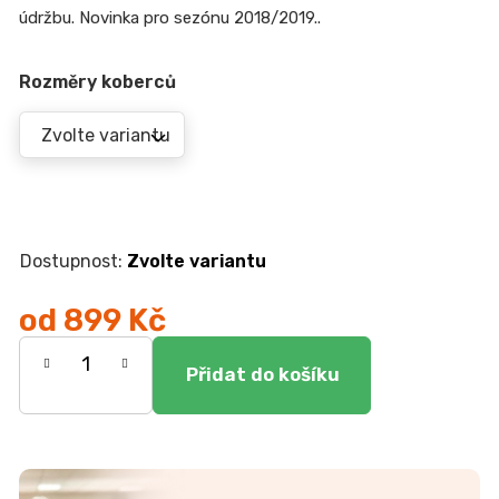
r
údržbu. Novinka pro sezónu 2018/2019..
u
č
u
Rozměry koberců
j
e
m
e
KOMODA
EGON
Zvolte variantu
19
700
od
899 Kč
Kč
Měrná
cena: