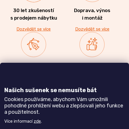
30 let zkušeností
Doprava, výnos
s prodejem nábytku
i montáž
Dozvědět se více
Dozvědět se více
Zakázková výroba
Ověřeno
nábytku
zákazníky
a realizace interiérů
Našich sušenek se nemusíte bát
Dozvědět se více
Dozvědět se více
Cookies používáme, abychom Vám umožnili
pohodlné prohlížení webu a zlepšovali jeho funkce
a použitelnost.
Poznejte nás blíže
Více informací
zde
.