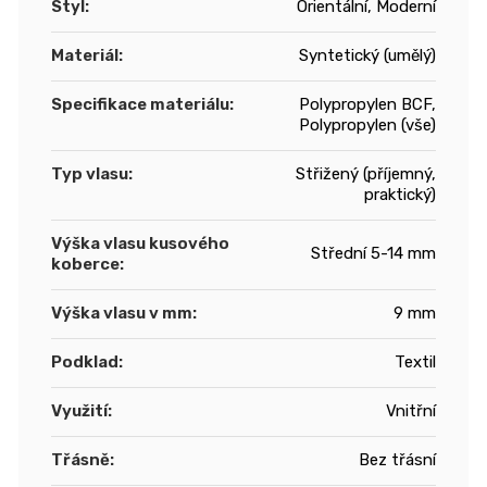
Styl
:
Orientální, Moderní
Materiál
:
Syntetický (umělý)
Specifikace materiálu
:
Polypropylen BCF,
Polypropylen (vše)
Typ vlasu
:
Střižený (příjemný,
praktický)
Výška vlasu kusového
Střední 5-14 mm
koberce
:
Výška vlasu v mm
:
9 mm
Podklad
:
Textil
Využití
:
Vnitřní
Třásně
:
Bez třásní