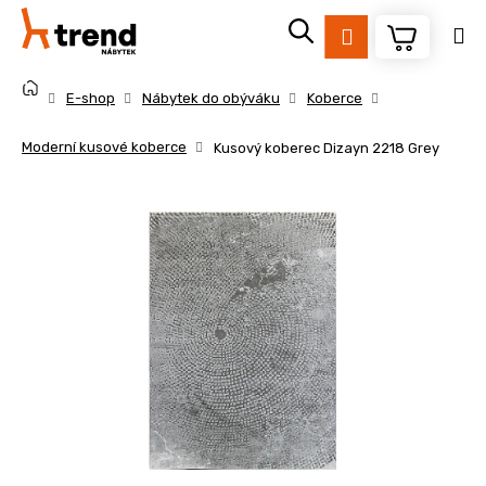
K
Přejít
na
o
Přihlášení
obsah
Zpět
Zpět
š
Domů
í
E-shop
Nábytek do obýváku
Koberce
k
C
Moderní kusové koberce
Kusový koberec Dizayn 2218 Grey
o
p
o
t
ř
e
b
u
j
e
t
e