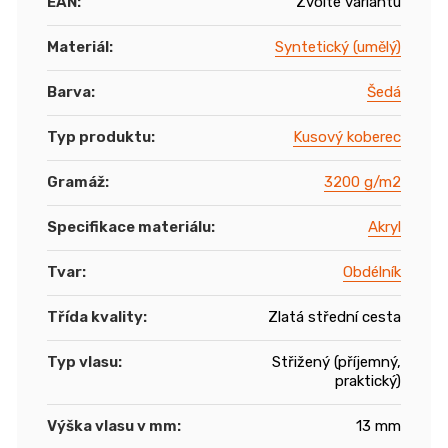
EAN
:
Zvolte variantu
Materiál
:
Syntetický (umělý)
Barva
:
Šedá
Typ produktu
:
Kusový koberec
Gramáž
:
3200 g/m2
Specifikace materiálu
:
Akryl
Tvar
:
Obdélník
Třída kvality
:
Zlatá střední cesta
Typ vlasu
:
Střižený (příjemný,
praktický)
Výška vlasu v mm
:
13 mm