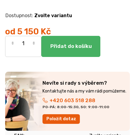
r
u
č
Zvolte variantu
u
j
od
5 150 Kč
e
Měrná
m
e
cena:
JÍDELNÍ
STŮL
TOKIO
20
Nevíte si rady s výběrem?
090
Kč
+420 603 518 288
PO-PÁ: 8:00-15:30, SO: 9:00-11:00
Položit dotaz