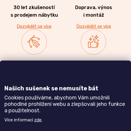
30 let zkušeností
Doprava, výnos
s prodejem nábytku
i montáž
Dozvědět se více
Dozvědět se více
Zakázková výroba
Ověřeno
nábytku
zákazníky
a realizace interiérů
Našich sušenek se nemusíte bát
Dozvědět se více
Dozvědět se více
Cookies používáme, abychom Vám umožnili
pohodlné prohlížení webu a zlepšovali jeho funkce
a použitelnost.
Poznejte nás blíže
Více informací
zde
.