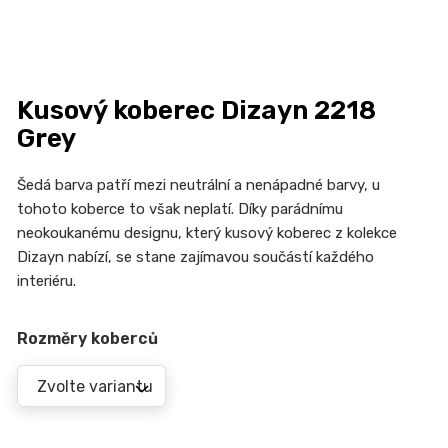
n
a
j
í
Kusový koberec Dizayn 2218
t
Grey
?
Šedá barva patří mezi neutrální a nenápadné barvy, u
tohoto koberce to však neplatí. Díky parádnímu
neokoukanému designu, který kusový koberec z kolekce
HLEDAT
Dizayn nabízí, se stane zajímavou součástí každého
interiéru.
Rozměry koberců
D
o
p
o